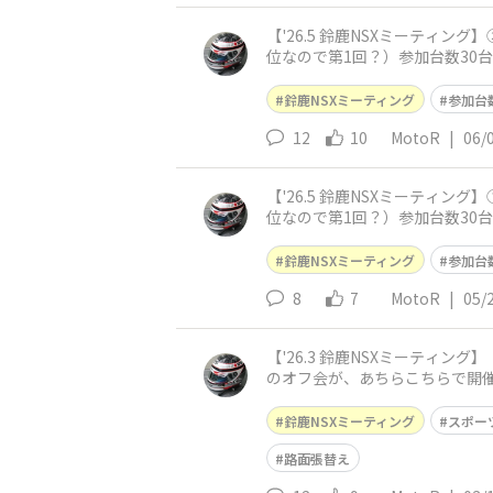
【'26.5 鈴鹿NSXミーティ
位なので第1回？）参加台数30
ンが入り、走行写真を
鈴鹿NSXミーティング
参加台
12
10
MotoR
|
06/
【'26.5 鈴鹿NSXミーティ
位なので第1回？）参加台数30台
が、初参加(うち、女
鈴鹿NSXミーティング
参加台
8
7
MotoR
|
05/
【'26.3 鈴鹿NSXミーティング】 今年もスポーツ走行のシーズンインとなりました。 参加台数36台50名と、相変わらずの盛況ぶり😀 同一車種
のオフ会が、あちらこちらで開催されていま
フ会が出来るよ
鈴鹿NSXミーティング
スポー
路面張替え