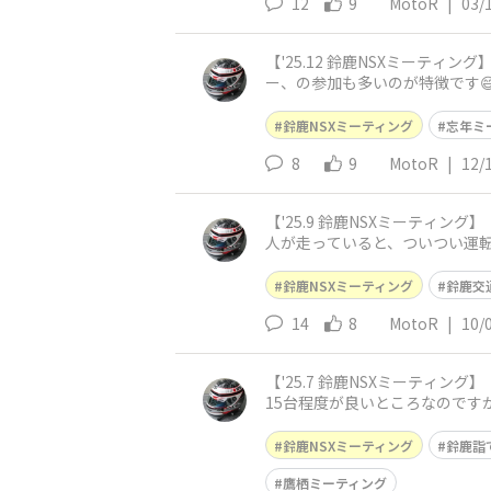
12
9
MotoR
|
03/
【'25.12 鈴鹿NSXミーティング】 今年最後の鈴鹿NSXミーティングです😀 別名：忘年ミーティング、と言われるだけあって 走らないオ
ー、の参加も多いのが特徴です😅
MotoRに
鈴鹿NSXミーティング
忘年ミ
8
9
MotoR
|
12/
【'25.9 鈴鹿NSXミーティング】 今年の鈴鹿NSXミーティングは年5回です😀 3,7,12月はMotoRが、5,9月は奥さまが参加者の予定でしたが 他
人が走っていると、ついつい運転
ブルエン
鈴鹿NSXミーティング
鈴鹿交
14
8
MotoR
|
10/
【'25.7 鈴鹿NSXミーティング】 そういえば、7月13～14日は鈴鹿詣ででした🙂 今回は、猛暑の中のミーティング 毎回7月は、参加者も少なく
15台程度が良いところなのです
参加台数10
鈴鹿NSXミーティング
鈴鹿詣
鷹栖ミーティング