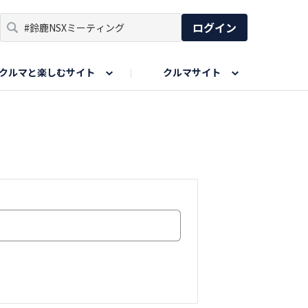
ログイン
クルマと楽しむサイト
クルマサイト
リア
い出
SPORTS DRIVE WEB
親子で楽しむエリア
あなたの最高の桜写真
Honda Magazine
ョット
エピソードツアー
夏の思い出写真
GWのお写真
ィーク
今年の夏、行って良かった場所