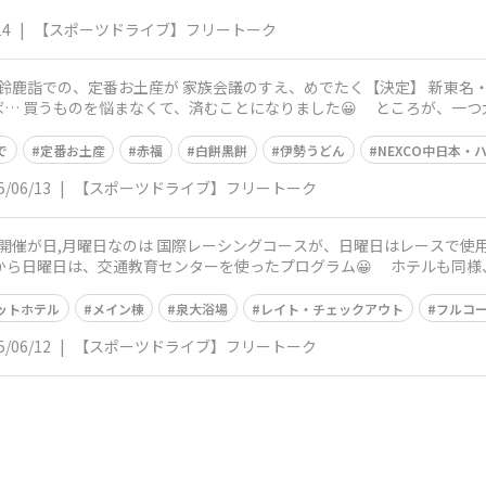
14
|
【スポーツドライブ】フリートーク
くて、済むことになりました😀 ところが、一つ大問題が【発生】 2年間売切れで、再販
で
定番お土産
赤福
白餅黒餅
伊勢うどん
NEXCO中日本・
5/06/13
|
【スポーツドライブ】フリートーク
育センターを使ったプログラム😀 ホテルも同様、週末の土曜日は 遊園地を抱えて、かき
ットホテル
メイン棟
泉大浴場
レイト・チェックアウト
フルコ
5/06/12
|
【スポーツドライブ】フリートーク