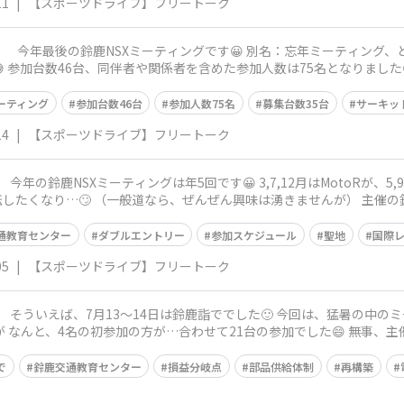
11
|
【スポーツドライブ】フリートーク
ーナ
 参加台数46台、同伴者や関係者を含めた参加人数は75名となりました
ーティング
参加台数46台
参加人数75名
募集台数35台
サーキッ
14
|
【スポーツドライブ】フリートーク
したくなり…🙄 （一般道なら、ぜんぜん興味は湧きませんが） 主催
通教育センター
ダブルエントリー
参加スケジュール
聖地
国際
05
|
【スポーツドライブ】フリートーク
が なんと、4名の初参加の方が…合わせて21台の参加でした😄 無事、
で
鈴鹿交通教育センター
損益分岐点
部品供給体制
再構築