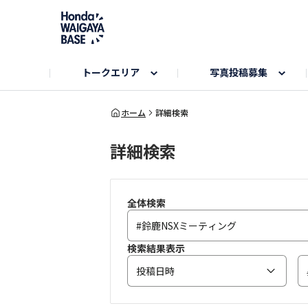
トークエリア
写真投稿募集
旅とドライブエリア
ハロウィンアルバム
お知らせ
Hondaキャンプ
カーラインアップ
コミュニティガイド
Honda GOLF
購入検討中の方へ
キャンプエリア
秋にまつわる写真
ホーム
詳細検索
詳細検索
Nシリーズエリア
未来に残したい日本の絶景
USER'S VOICE
VEZELエリア
とっておき
インターペット参加者エリア
自慢のHonda車
春の訪れ写真
いぬのき
全体検索
検索結果表示
投稿日時