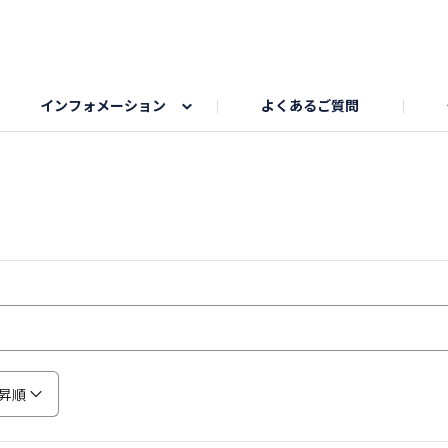
インフォメーション
よくあるご質問
Honda釣り倶楽部
ゴルフエリア
My Honda
海ドライブスポット
Honda Dog
釣りエリア
うちの子自慢
Honda Kids
わんこと楽しむエ
旅の思
のカレー写真
スポーツドライブエリア
クリスマスのお写真募集
何でもトークエリア
私の癒しシ
鹿嶋
もちフェスタ参加者エリア
冬休み
紅葉写真
愛犬とドライブ
シルバーウ
昇順