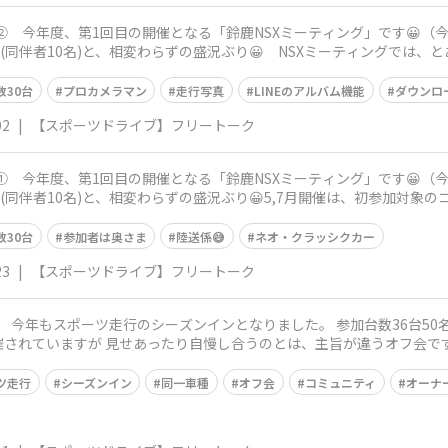
ング】② 今年度、第1回目の開催となる「鈴鹿NSXミーティング」です😀
台(同伴者10名)と、相変わらずの盛況ぶり😀 NSXミーティングでは
数30台
プロカメラマン
走行写真
LINEのアルバム機能
ダウンロ
02
|
【スポーツドライブ】フリートーク
ング】① 今年度、第1回目の開催となる「鈴鹿NSXミーティング」です😀
(同伴者10名)と、相変わらずの盛況ぶり😀5,7月開催は、初参加対象
数30台
参加者は奥さま
陸送係😅
ネオ・クラッシクカー
23
|
【スポーツドライブ】フリートーク
すが 見せあったり自慢し合うのとは、主旨が違うオフ会です👍 S2000が、やっとこの雰囲
ツ走行
シーズンイン
同一車種
オフ会
コミュニティ
オーナ