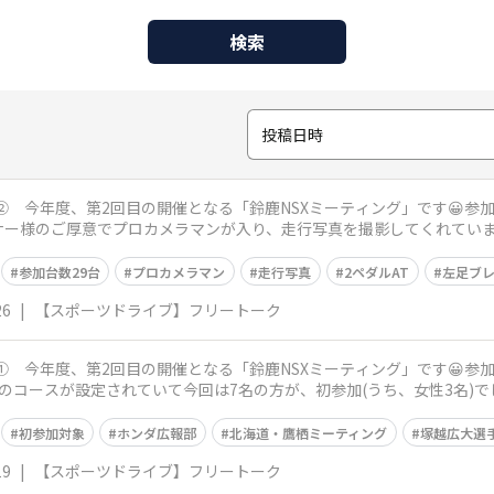
検索
投稿日時
グ】② 今年度、第2回目の開催となる「鈴鹿NSXミーティング」です😀参加
ー様のご厚意でプロカメラマンが入り、走行写真を撮影してくれています
参加台数29台
プロカメラマン
走行写真
2ペダルAT
左足ブ
26
|
【スポーツドライブ】フリートーク
グ】① 今年度、第2回目の開催となる「鈴鹿NSXミーティング」です😀参加
コースが設定されていて今回は7名の方が、初参加(うち、女性3名)でし
初参加対象
ホンダ広報部
北海道・鷹栖ミーティング
塚越広大選
19
|
【スポーツドライブ】フリートーク