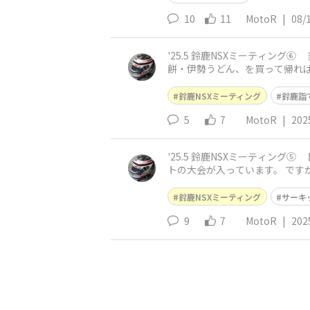
10
11
MotoR
|
08/
'25.5 鈴鹿NSXミーティング⑥ 鈴鹿詣での、定番お土産が 家族会議のすえ、めでたく【決定】 新東名・岡崎SA（上下集約）で 赤福・白餅黒
餅・伊勢うどん、を買って帰れば… 買うものを悩まな
未定だった NEX
鈴鹿NSXミーティング
鈴鹿詣
5
7
MotoR
|
202
'25.5 鈴鹿NSXミーティング⑤ 開催が日,月曜日なのは 国際レーシングコースが、日曜日はレースで使用できないから 南コースも同様で、カー
トの大会が入っています。 ですから日曜日は、交通教
入れ時で正規料金？
鈴鹿NSXミーティング
サーキ
9
7
MotoR
|
202