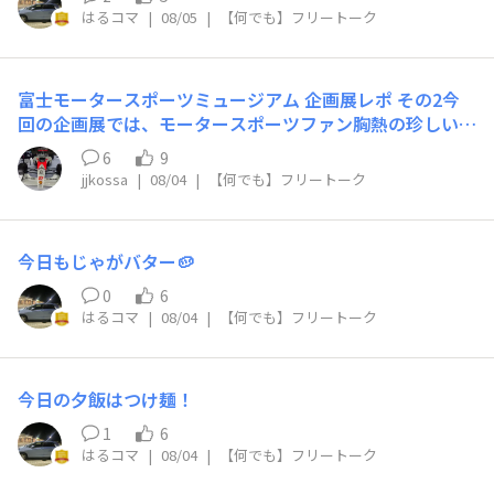
はるコマ
|
08/05
|
【何でも】フリートーク
富士モータースポーツミュージアム 企画展レポ その2今
回の企画展では、モータースポーツファン胸熱の珍しいマ
シンが展示されていました！ウルフWR1：1977年に新チ
6
9
ームとして参戦し、いきなり開幕戦デビューウインを飾っ
jjkossa
|
08/04
|
【何でも】フリートーク
たマシン。KE009改：1977年のF1日本GP出走後、”フェ
ラーリ312Tシリーズ風”のウイングノーズに換装され、ウ
ィリー・カウーゼンとのジョイントによるF1参戦のため
今日もじゃがバター🥔
に西ドイツへ渡ったものの、長らく所在不明となっていた
幻の一台。マキF1シャーシ：当時のスタッフ、ドライバ
0
6
ーのサインが記されています。ウルフWR1だけでなく、波
はるコマ
|
08/04
|
【何でも】フリートーク
乱の歴史を持つKE009改の実物を間近で見ることができて
大満足でした！
今日の夕飯はつけ麺！
1
6
はるコマ
|
08/04
|
【何でも】フリートーク