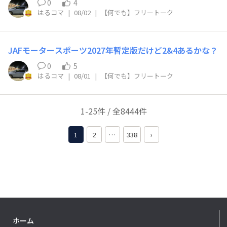
0
4
はるコマ
|
08/02
|
【何でも】フリートーク
JAFモータースポーツ2027年暫定版だけど2&4あるかな？
0
5
はるコマ
|
08/01
|
【何でも】フリートーク
1-25件 / 全8444件
1
2
…
338
›
ホーム