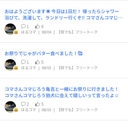
おはようございます☀️ 今日は1日だ！ 帰ったらシャワー
浴びて、洗濯して、ランドリー行くぞ‼️ コマさんコマじろ
う亀吉カワイイね🥰 今日はランドリーに亀吉連れて行く
1
6
ぞ👍 亀吉ランドリー楽しみって言ってた😆
はるコマ
|
08/04
|
【何でも】フリートーク
お祭りでじゃがバター食べました！🥰
1
5
はるコマ
|
08/03
|
【何でも】フリートーク
コマさんコマじろう亀吉と一緒にお祭りに行きました！
コマさんコマじろう狛犬に会えて嬉しいって言ったよ☺️
2
5
はるコマ
|
08/03
|
【何でも】フリートーク