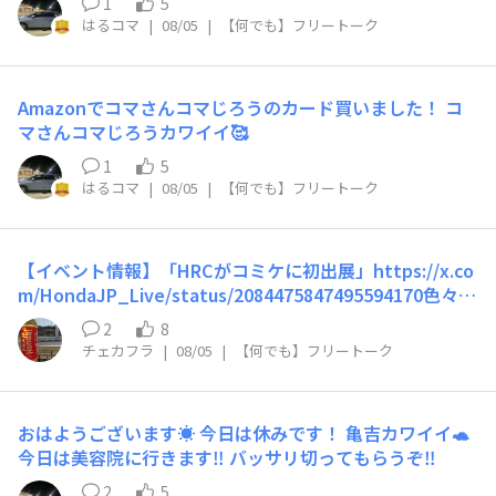
1
5
はるコマ
|
08/05
|
【何でも】フリートーク
Amazonでコマさんコマじろうのカード買いました！ コ
マさんコマじろうカワイイ🥰
1
5
はるコマ
|
08/05
|
【何でも】フリートーク
【イベント情報】「HRCがコミケに初出展」https://x.co
m/HondaJP_Live/status/2084475847495594170色々楽
しそう。ホログラム缶バッチ欲しい。HONDA FAN SHOP
2
8
でも販売有るかなぁ。
チェカフラ
|
08/05
|
【何でも】フリートーク
おはようございます☀️ 今日は休みです！ 亀吉カワイイ🐢
今日は美容院に行きます‼️ バッサリ切ってもらうぞ‼️
2
5