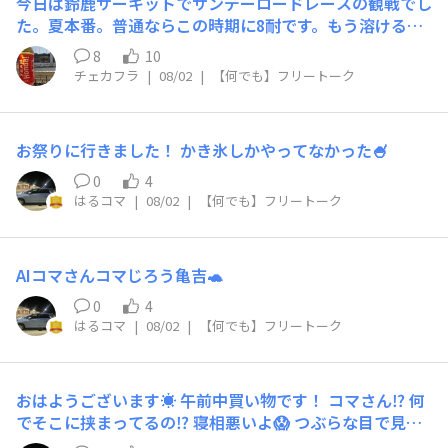
今日は鈴鹿サーキットでサンデーロードレースの観戦でし
た。夏本番。普通ならこの時期に8耐です。もう溶けるよ
うな８耐と同じような暑さでした。ふう、老体にはこたえ
8
10
るぅ。全レース見てて楽しめましたが、暑さでボーッとし
チェカフラ
|
08/02
|
【何でも】フリートーク
ててどんな内容だったかあまり覚えてません💦次回は22
日・23日のスーパーGT鈴鹿大会を観戦予定です。
お祭りに行きました！ かき氷しかやってなかった🍧
0
4
はるコマ
|
08/02
|
【何でも】フリートーク
AIコマさんコマじろう亀吉🐢
0
4
はるコマ
|
08/02
|
【何でも】フリートーク
おはようございます☀️ 午前中買い物です！ コマさん⁉️ 何
でそこに挟まってるの⁉️ 寝相悪いよ😱 つぶらな目で見な
いでズラ😵‍💫😵