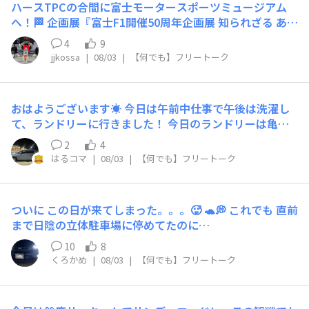
ハースTPCの合間に富士モータースポーツミュージアム
へ！🏁 企画展『富士F1開催50周年企画展 知られざる あ
の、激闘』を見学してきました。 ​6輪のティレルP34や奇
4
9
跡の復活を遂げたKE007、アンドレッティのロータスと接
jjkossa
|
08/03
|
【何でも】フリートーク
触のタイヤ痕が残るKE009のノーズ、そしてマキF1ま
で…！🏎️✨ ​F1を観はじめた頃の熱いマシンたちが一堂に
会していて、思わず胸が熱くなりました🔥
おはようございます☀️ 今日は午前中仕事で午後は洗濯し
て、ランドリーに行きました！ 今日のランドリーは亀吉
お留守番です！ 家に帰って洗濯物片付けたら亀吉連れて
2
4
病院ズラ‼️ 初めて亀吉病院に連れて行ったズラよ！ 亀吉
はるコマ
|
08/03
|
【何でも】フリートーク
がカメ🐢って言ってるズラ🥰
ついに この日が来てしまった。。。🥵 🐢💭 これでも 直前
まで日陰の立体駐車場に停めてたのに…
10
8
くろかめ
|
08/03
|
【何でも】フリートーク