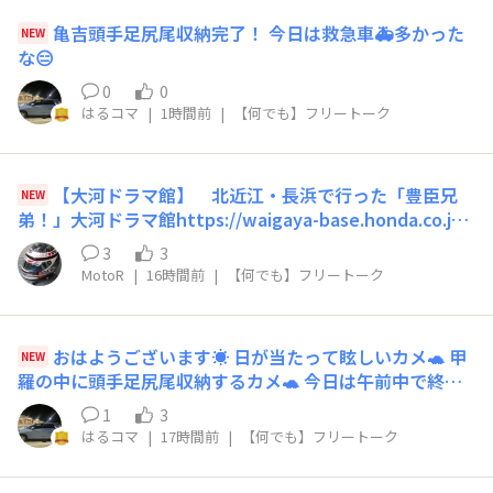
亀吉頭手足尻尾収納完了！ 今日は救急車🚑多かった
NEW
な😑
0
0
はるコマ
|
1時間前
|
【何でも】フリートーク
【大河ドラマ館】 北近江・長浜で行った「豊臣兄
NEW
弟！」大河ドラマ館https://waigaya-base.honda.co.jp/
chats/f4bpwlmvffdo1f6c規模・内容的には、不完全燃
3
3
焼でした…😓やはり、来客予想人数の問題でしょうか？
MotoR
|
16時間前
|
【何でも】フリートーク
そこで、今回のドラマ館の巡りは「豊臣兄弟！」生誕の
地、名古屋・中村豊臣ミュージアム内に設営された、メイ
ン処 鈴鹿詣での前に、2時間弱の滞在…出演者のコメン
おはようございます☀️ 日が当たって眩しいカメ🐢 甲
NEW
トや製作資料、４Kシアターでの映像解説今回も楽しんだ
羅の中に頭手足尻尾収納するカメ🐢 今日は午前中で終わ
後は、出口にショップ🙄 7月いっぱいで、展示資料が更
りだから帰ったらシャワー浴びて、洗濯して、ランドリー
新されるそうです🤔ドラマの方も「本能寺の変」を境に後
1
3
ズラ‼️ 亀吉連れて行くね☺️ 僕も行く日カメ🐢 楽しみカメ
半に突入それに合わせた、内容にリニューアル…という事
はるコマ
|
17時間前
|
【何でも】フリートーク
🐢 コマさんコマじろうもだよ🥰
は？また来なきゃ？🧿