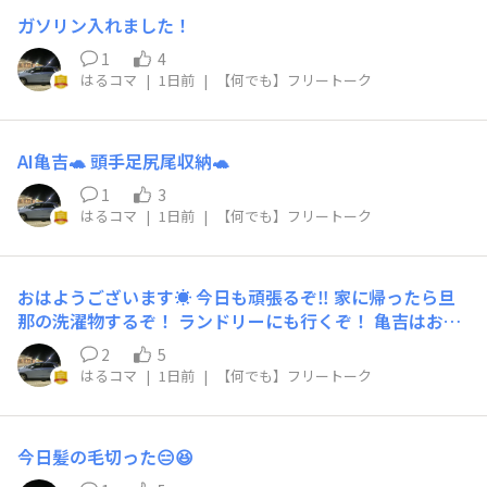
ガソリン入れました！
1
4
はるコマ
|
1日前
|
【何でも】フリートーク
AI亀吉🐢 頭手足尻尾収納🐢
1
3
はるコマ
|
1日前
|
【何でも】フリートーク
おはようございます☀️ 今日も頑張るぞ‼️ 家に帰ったら旦
那の洗濯物するぞ！ ランドリーにも行くぞ！ 亀吉はお留
守番ズラ！ 亀吉頭手足尻尾収納って言ったらメロンパン
2
5
になったズラ⁉️ マリオの亀の甲羅と同じ⁉️ コマさんコマ
はるコマ
|
1日前
|
【何でも】フリートーク
じろう亀吉は車でお留守番です🚗🚙
今日髪の毛切った😑😆