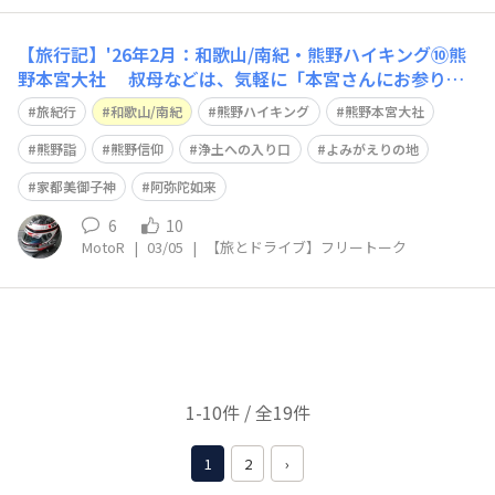
【旅行記】'26年2月：和歌山/南紀・熊野ハイキング⑩熊
野本宮大社 叔母などは、気軽に「本宮さんにお参りに
行こか」と言います それもそのはず、中辺路の自宅から
旅紀行
和歌山/南紀
熊野ハイキング
熊野本宮大社
クルマなら30分も掛からない距離なので よく連れて行っ
て貰った、覚えがあります🙂 今回は熊野古道を辿っての
熊野詣
熊野信仰
浄土への入り口
よみがえりの地
「熊野詣」 新たな気持ちで、参拝
家都美御子神
阿弥陀如来
6
10
MotoR
|
03/05
|
【旅とドライブ】フリートーク
1-10件 / 全19件
1
2
›