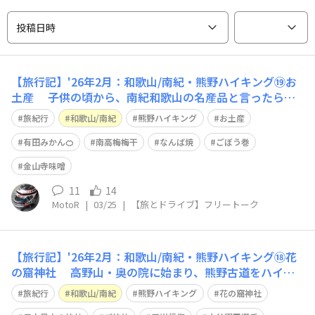
投稿日時
【旅行記】'26年2月：和歌山/南紀・熊野ハイキング⑲お
土産 子供の頃から、南紀和歌山の名産品と言ったら
「有田みかん🍊」と「南高梅梅干」と相場が決まっていま
旅紀行
和歌山/南紀
熊野ハイキング
お土産
した🙄 親類が、東京に来る際の手土産は 大人用には「な
んば焼」「ごぼう巻」「金山寺味噌」 子供用には「柚も
有田みかん🍊
南高梅梅干
なんば焼
ごぼう巻
なか」「那智黒飴」が定番 地ビー
金山寺味噌
11
14
MotoR
|
03/25
|
【旅とドライブ】フリートーク
【旅行記】'26年2月：和歌山/南紀・熊野ハイキング⑱花
の窟神社 高野山・奥の院に始まり、熊野古道をハイキ
ング🥾して 熊野三山に詣でて、信仰の旅も終わりと思っ
旅紀行
和歌山/南紀
熊野ハイキング
花の窟神社
ていたら🙄 名古屋駅までの帰路に、日本書紀にも記され