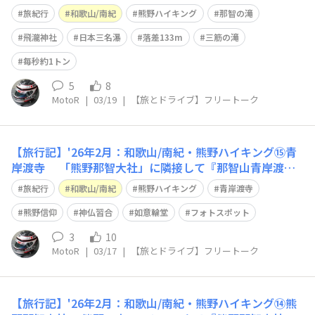
て、崇められている『那智の滝』 日光・華厳滝、大子・
旅紀行
和歌山/南紀
熊野ハイキング
那智の滝
袋田の滝と共に「日本三名瀑」に数えられています🙂 直
瀑滝壺までの落差133mは、途中に段差のない直瀑の一段
飛瀧神社
日本三名瀑
落差133m
三筋の滝
滝としては「日本一」 落ち口
毎秒約1トン
5
8
MotoR
|
03/19
|
【旅とドライブ】フリートーク
【旅行記】'26年2月：和歌山/南紀・熊野ハイキング⑮青
岸渡寺 「熊野那智大社」に隣接して『那智山青岸渡
寺』が建立しています🙂 熊野信仰は、神道と仏教の権現
旅紀行
和歌山/南紀
熊野ハイキング
青岸渡寺
信仰が融合した独自の信仰体系です 熊野三山は神仏習合
の地として、熊野は神と仏を一体の存在として捉え 神を
熊野信仰
神仏習合
如意輪堂
フォトスポット
拝むことは仏を拝むことでもあり、仏を
3
10
MotoR
|
03/17
|
【旅とドライブ】フリートーク
【旅行記】'26年2月：和歌山/南紀・熊野ハイキング⑭熊