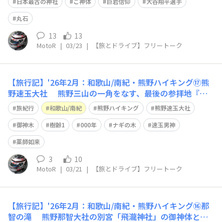
ている日本最古の神社『花の窟神社』が！ 他の神社と
日本最古の神社
ご神体
巨岩信仰
大谷翔平選手
異なり、社殿は無く ご神体が高さ
丸石
13
13
MotoR
|
03/23
|
【旅とドライブ】フリートーク
【旅行記】'26年2月：和歌山/南紀・熊野ハイキング⑰熊
野速玉大社 熊野三山の一角をなす、最後の参拝地『熊
野速玉大社』 南紀・新宮の国道42号線に面しているの
旅紀行
和歌山/南紀
熊野ハイキング
熊野速玉大社
で、アクセスは抜群です🙂 （熊野古道は海岸線沿いを通
っていますが、住宅街で風情は…） 「熊野速玉大社」
御神木
樹齢1
000年
ナギの木
速玉男神
の宮司は、MotoRの遠戚に当た
薬師如来
3
10
MotoR
|
03/21
|
【旅とドライブ】フリートーク
【旅行記】'26年2月：和歌山/南紀・熊野ハイキング⑯那
智の滝 熊野那智大社の別宮「飛瀧神社」の御神体とし