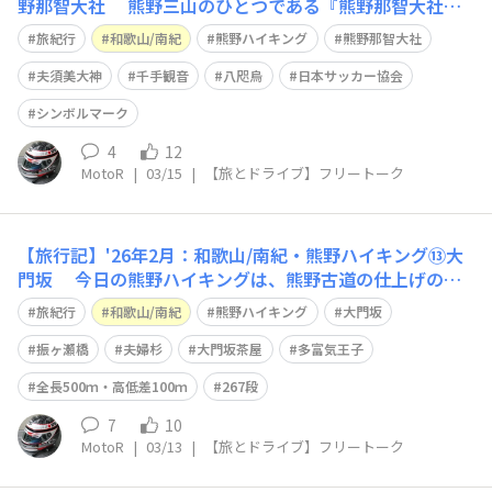
野那智大社 熊野三山のひとつである『熊野那智大社』
世界的にも有名な「那智の滝」を見晴らす場所に建ってい
旅紀行
和歌山/南紀
熊野ハイキング
熊野那智大社
ます 命の根源である水があふれ落ちる、神聖な滝への自
然信仰が起源であり 「熊野那智大社」は1700年前に、現
夫須美大神
千手観音
八咫烏
日本サッカー協会
在の地に創建されました🙂
シンボルマーク
4
12
MotoR
|
03/15
|
【旅とドライブ】フリートーク
【旅行記】'26年2月：和歌山/南紀・熊野ハイキング⑬大
門坂 今日の熊野ハイキングは、熊野古道の仕上げのル
ート 熊野古道と言えば、必ずココの写真『大門坂』 入口
旅紀行
和歌山/南紀
熊野ハイキング
大門坂
の駐車場まで、バスで送迎してもらいます🙂 俗界と聖
域とを振り分ける、霊場への入り口といわれた「振ヶ瀬
振ヶ瀬橋
夫婦杉
大門坂茶屋
多富気王子
橋」を渡り 夫婦杉近くにある大門
全長500ｍ・高低差100ｍ
267段
7
10
MotoR
|
03/13
|
【旅とドライブ】フリートーク