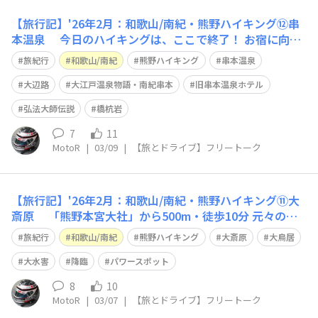
【旅行記】'26年2月：和歌山/南紀・熊野ハイキング⑫串
本温泉 今日のハイキングは、ここで終了！ お宿に向か
う事となりますが、中辺路・本宮と言えば 熊野詣におい
旅紀行
和歌山/南紀
熊野ハイキング
串本温泉
て、湯垢離場として栄えた 日本最古の湯、と言われてい
る「湯の峰温泉」といきたいところ🙂 ですが、無情にも
大辺路
大江戸温泉物語・南紀串本
旧串本温泉ホテル
バスに乗せられ… 向かった先
弘法大師伝説
橋杭岩
7
11
MotoR
|
03/09
|
【旅とドライブ】フリートーク
【旅行記】'26年2月：和歌山/南紀・熊野ハイキング⑪大
斎原 「熊野本宮大社」から500m・徒歩10分 元々の境
内があった『大斎原（おおゆのはら）』へ向かいました🙂
旅紀行
和歌山/南紀
熊野ハイキング
大斎原
大鳥居
この旧社地入り口には、日本一の大鳥居（高さ34m、幅4
2m）がそびえています😲 熊野本宮大社はかつて、熊野
大水害
降臨
パワースポット
川・音無川・岩田川の
8
10
MotoR
|
03/07
|
【旅とドライブ】フリートーク