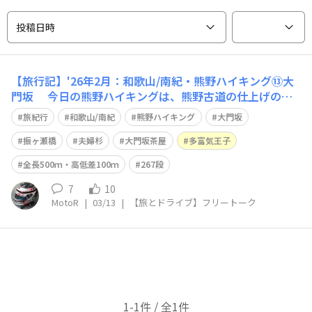
投稿日時
【旅行記】'26年2月：和歌山/南紀・熊野ハイキング⑬大
門坂 今日の熊野ハイキングは、熊野古道の仕上げのル
ート 熊野古道と言えば、必ずココの写真『大門坂』 入口
旅紀行
和歌山/南紀
熊野ハイキング
大門坂
の駐車場まで、バスで送迎してもらいます🙂 俗界と聖
域とを振り分ける、霊場への入り口といわれた「振ヶ瀬
振ヶ瀬橋
夫婦杉
大門坂茶屋
多富気王子
橋」を渡り 夫婦杉近くにある大門
全長500ｍ・高低差100ｍ
267段
7
10
MotoR
|
03/13
|
【旅とドライブ】フリートーク
1-1件 / 全1件