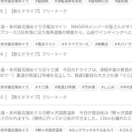
本州最北端めぐり
龍飛崎
津軽海峡冬景色
龍飛崎灯台
龍見橋
05
|
【旅とドライブ】フリートーク
大半島・本州最北端めぐり⑬竜泊ライン MAIGAYAメンバーの皆さん
イブコース🙂日本海に沿う海岸道路の絶景から、山岳ワインディングへ
本州最北端めぐり
竜泊ライン
ドライブコース
眺瞰台
大パノラ
04
|
【旅とドライブ】フリートーク
2大半島・本州最北端めぐり⑫十三湖 今日のドライブは、津軽半島の景
るので…）裏道の県道12号線を北上して、青森5番目の大きさの湖「十三
繋が
本州最北端めぐり
十三湖
県道12号線
汽水湖
しじみ
中の
03
|
【旅とドライブ】フリートーク
2大半島・本州最北端めぐり⑪鯵ヶ沢高原温泉 今日の宿泊地は『鯵ヶ沢高
て行かれます💦（現地に行ってから気が付きました、13kmも離れた
ックウ
本州最北端めぐり
鯵ヶ沢高原温泉
ロックウッドホテル&スパ
ゴル