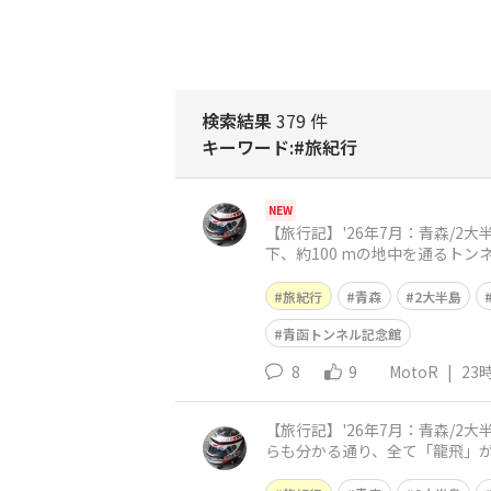
検索結果
379 件
キーワード:#旅紀行
NEW
【旅行記】'26年7月：青森/
下、約100 mの地中を通るト
混在させた「三線軌条」も特徴
旅紀行
青森
2大半島
青函トンネル記念館
8
9
MotoR
|
23
【旅行記】'26年7月：青森/
らも分かる通り、全て「龍飛」
碑には…🎵ごらんあれが竜飛岬