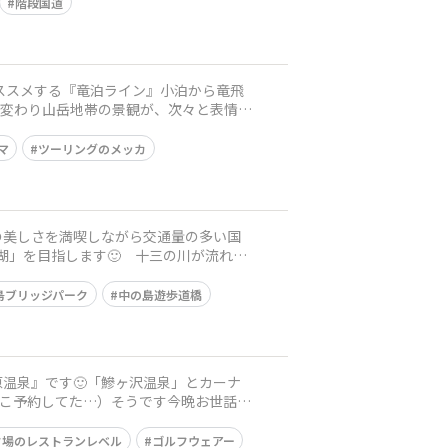
階段国道
がオススメする『竜泊ライン』小泊から竜飛
と変わり山岳地帯の景観が、次々と表情を
マ
ツーリングのメッカ
色の美しさを満喫しながら交通量の多い国
湖」を目指します🙂 十三の川が流れ込
島ブリッジパーク
中の島遊歩道橋
原温泉』です🙂「鰺ヶ沢温泉」とカーナ
とこ予約してた…）そうです今晩お世話に
フ場のレストランレベル
ゴルフウェアー