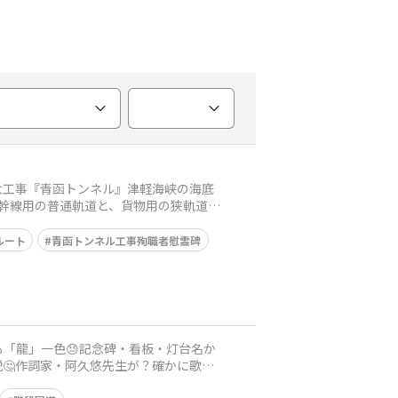
の大工事『青函トンネル』津軽海峡の海底
新幹線用の普通軌道と、貨物用の狭軌道を
ルート
青函トンネル工事殉職者慰霊碑
も「龍」一色😓記念碑・看板・灯台名か
🤔作詞家・阿久悠先生が？確かに歌謡