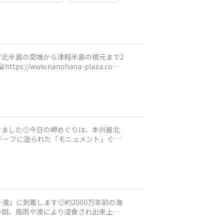
下北半島の突端から津軽半島の根元まで2
www.nanohana-plaza.com/
きました🙂今日の岬めぐりは、本州最北
チーフに造られた「モニュメント」ぐら
浦』に到着します🙂約2000万年前の海
の間、風雨や波により浸食され出来上が