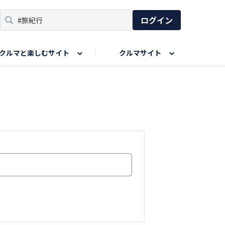
ログイン
クルマと楽しむサイト
クルマサイト
リア
い出
SPORTS DRIVE WEB
親子で楽しむエリア
あなたの最高の桜写真
Honda Magazine
ョット
エピソードツアー
夏の思い出写真
GWのお写真
ィーク
今年の夏、行って良かった場所