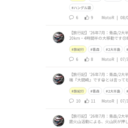
ハングル語
6
9
MotoR
|
08/
【旅行記】'26年7月：青森/
20km・4時間半の大移動です😣昨
pl
旅紀行
青森
2大半島
6
8
MotoR
|
07/
【旅行記】'26年7月：青森/
端『大間崎』です😀とは言っ
いしか…😅 ココにランチタイ
旅紀行
青森
2大半島
10
11
MotoR
|
07/
【旅行記】'26年7月：青森/2
底火山活動による、火山灰が押
りました😀その白緑色の凝灰岩