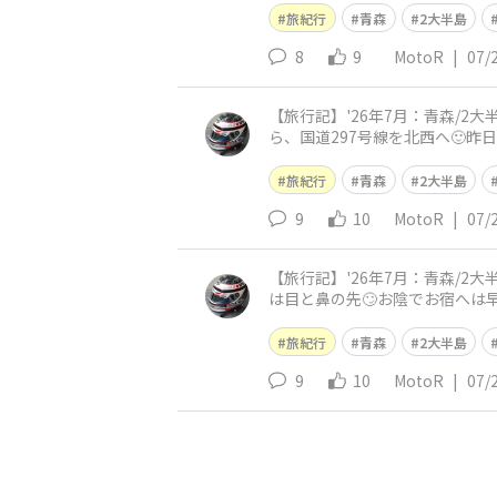
旅紀行
青森
2大半島
8
9
MotoR
|
07/
【旅行記】'26年7月：青森/
ら、国道297号線を北西へ🙂
が「佐井港」ですが通り過ぎて
旅紀行
青森
2大半島
9
10
MotoR
|
07/
【旅行記】'26年7月：青森/
は目と鼻の先🙄お陰でお宿へ
の『斗南温泉』となりました😀
旅紀行
青森
2大半島
9
10
MotoR
|
07/