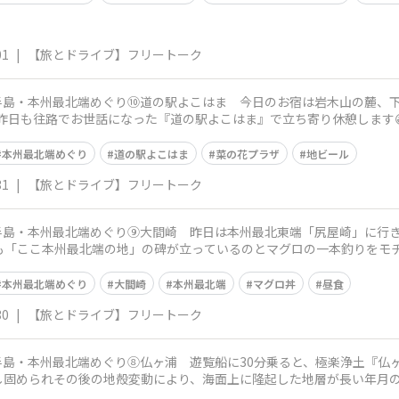
01
|
【旅とドライブ】フリートーク
2大半島・本州最北端めぐり⑩道の駅よこはま 今日のお宿は岩木山の麓、
日も往路でお世話になった『道の駅よこはま』で立ち寄り休憩します😀https://
本州最北端めぐり
道の駅よこはま
菜の花プラザ
地ビール
31
|
【旅とドライブ】フリートーク
2大半島・本州最北端めぐり⑨大間崎 昨日は本州最北東端「尻屋崎」に行
ても「ここ本州最北端の地」の碑が立っているのとマグロの一本釣りをモ
ムに訪れる
本州最北端めぐり
大間崎
本州最北端
マグロ丼
昼食
30
|
【旅とドライブ】フリートーク
大半島・本州最北端めぐり⑧仏ヶ浦 遊覧船に30分乗ると、極楽浄土『仏ヶ
し固められその後の地殻変動により、海面上に隆起した地層が長い年月
の色