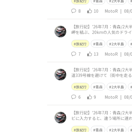
旅紀行
青森
2大半島
8
10
MotoR
|
08/
【旅行記】'26年7月：青森/2
岬を結ぶ、20kmの人気のドラ
変えて行きます😀 やがて「竜
旅紀行
青森
2大半島
7
13
MotoR
|
08/
【旅行記】'26年7月：青森/
道339号線を避けて（街中を走
んでいますが、一部が日本海と
旅紀行
青森
2大半島
6
9
MotoR
|
08/
【旅行記】'26年7月：青森/
ビに入力すると、違う場所に連れ
なるのは、鯵ヶ沢高原温泉「ロ
旅紀行
青森
2大半島