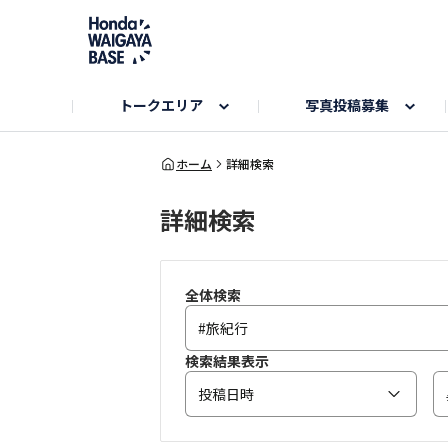
トークエリア
写真投稿募集
旅とドライブエリア
ハロウィンアルバム
お知らせ
Hondaキャンプ
カーラインアップ
コミュニティガイド
Honda GOLF
購入検討中の方へ
キャンプエリア
秋にまつわる写真
ホーム
詳細検索
詳細検索
Nシリーズエリア
未来に残したい日本の絶景
USER'S VOICE
VEZELエリア
とっておき
インターペット参加者エリア
自慢のHonda車
春の訪れ写真
いぬのき
全体検索
検索結果表示
投稿日時