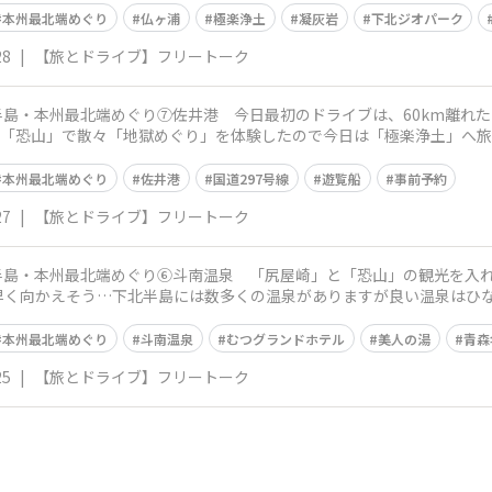
本州最北端めぐり
仏ヶ浦
極楽浄土
凝灰岩
下北ジオパーク
28
|
【旅とドライブ】フリートーク
2大半島・本州最北端めぐり⑦佐井港 今日最初のドライブは、60km離
昨日「恐山」で散々「地獄めぐり」を体験したので今日は「極楽浄土」へ旅
来た
本州最北端めぐり
佐井港
国道297号線
遊覧船
事前予約
27
|
【旅とドライブ】フリートーク
2大半島・本州最北端めぐり⑥斗南温泉 「尻屋崎」と「恐山」の観光を
は早く向かえそう…下北半島には数多くの温泉がありますが良い温泉はひ
 お世話に
本州最北端めぐり
斗南温泉
むつグランドホテル
美人の湯
青森
25
|
【旅とドライブ】フリートーク