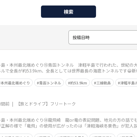
検索
投稿日時
2大半島・本州最北端めぐり⑮青函トンネル 津軽半島で行われた、世紀
ンネルで全長が約53.9km、全長としては世界最長の海底トンネルです
本州最北端めぐり
青函トンネル
約53.9km
三線軌条
津軽半島
時間前
|
【旅とドライブ】フリートーク
2大半島・本州最北端めぐり⑭龍飛崎 龍or竜の表記問題、地元の方の話で
が正解の様で「竜飛」の使用が広がったのは「津軽海峡冬景色」が犯人説
、きたの