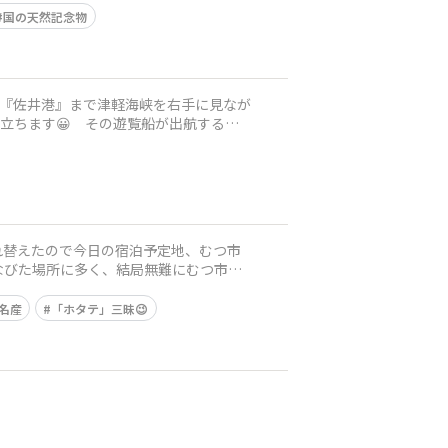
国の天然記念物
れた『佐井港』まで津軽海峡を右手に見なが
立ちます😀 その遊覧船が出航するの
入れ替えたので今日の宿泊予定地、むつ市
なびた場所に多く、結局無難にむつ市内
名産
「ホタテ」三昧😉