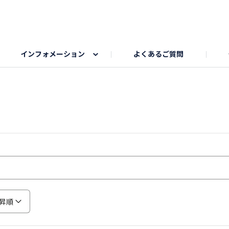
インフォメーション
よくあるご質問
Honda釣り倶楽部
ゴルフエリア
My Honda
海ドライブスポット
Honda Dog
釣りエリア
うちの子自慢
Honda Kids
わんこと楽しむエ
旅の思
のカレー写真
スポーツドライブエリア
クリスマスのお写真募集
何でもトークエリア
私の癒しシ
鹿嶋
もちフェスタ参加者エリア
冬休み
紅葉写真
愛犬とドライブ
シルバーウ
昇順