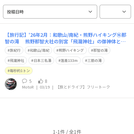
投稿日時
【旅行記】'26年2月：和歌山/南紀・熊野ハイキング⑯那
智の滝 熊野那智大社の別宮「飛瀧神社」の御神体とし
て、崇められている『那智の滝』 日光・華厳滝、大子・
旅紀行
和歌山/南紀
熊野ハイキング
那智の滝
袋田の滝と共に「日本三名瀑」に数えられています🙂 直
瀑滝壺までの落差133mは、途中に段差のない直瀑の一段
飛瀧神社
日本三名瀑
落差133m
三筋の滝
滝としては「日本一」 落ち口
毎秒約1トン
5
8
MotoR
|
03/19
|
【旅とドライブ】フリートーク
1-1件 / 全1件