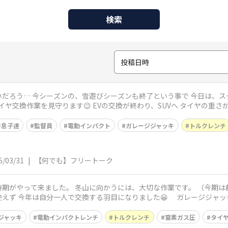
検索
投稿日時
ろう… 今シーズンの、雪遊びシーズンも終了という事で 今日は、スタッ
タイヤ交換作業を見守ります😉 EVの交換が終わり、SUVへ タイヤの重
息子達
監督員
電動インパクト
ガレージジャッキ
トルクレンチ
5/03/31
|
【何でも】フリートーク
期がやって来ました。 冬山に向かうには、大切な作業です。 （今期は都心
で交換する羽目になりました😀 ガレージジャッキや電動インパクトレンチがあるので 作
ジャッキ
電動インパクトレンチ
トルクレンチ
窒素ガス圧
タイ