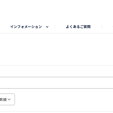
インフォメーション
よくあるご質問
Honda釣り倶楽部
ゴルフエリア
My Honda
海ドライブスポット
Honda Dog
釣りエリア
うちの子自慢
Honda Kids
わんこと楽しむエ
旅の思
のカレー写真
スポーツドライブエリア
クリスマスのお写真募集
何でもトークエリア
私の癒しシ
鹿嶋
もちフェスタ参加者エリア
冬休み
紅葉写真
愛犬とドライブ
シルバーウ
昇順