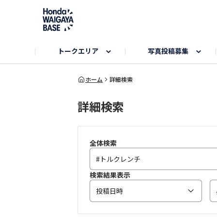
トークエリア
写真投稿募集
旅とドライブエリア
ハロウィンアルバム
お知らせ
Hondaキャンプ
カーラインアップ
コミュニティガイド
Honda GOLF
購入検討中の方へ
キャンプエリア
秋にまつわる写真
ホーム
詳細検索
詳細検索
Nシリーズエリア
未来に残したい日本の絶景
USER'S VOICE
VEZELエリア
とっておき
インターペット参加者エリア
自慢のHonda車
春の訪れ写真
いぬのき
全体検索
検索結果表示
投稿日時