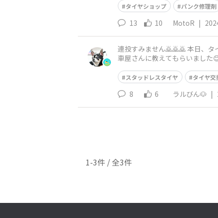
タイヤショップ
パンク修理剤
13
10
MotoR
|
202
連投すみません🙇🙇🙇 本日、タイヤ交換しましたww 豪雪地帯ではありませんが～ 雪が降るとそこそこ積もります😭 必須アイテムの鉄パイプ
車屋さんに教えてもらいました😊 ナットを緩める時に重宝します～
っててビックリでした😱
スタッドレスタイヤ
タイヤ交
8
6
ラルびん🐶
|
1-3件 / 全3件