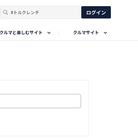
ログイン
クルマと楽しむサイト
クルマサイト
リア
い出
SPORTS DRIVE WEB
親子で楽しむエリア
あなたの最高の桜写真
Honda Magazine
ョット
エピソードツアー
夏の思い出写真
GWのお写真
ィーク
今年の夏、行って良かった場所