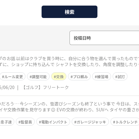
検索
投稿日時
ョップに持ち込んで シャフトを交換したり、角度を調整したり… 今回クラブを新調して、知りま
ルール変更
調整可能
交換
プロ頼み
練習場
試打
5/06/20
|
【ゴルフ】フリートーク
ろう… 今シーズンの、雪遊びシーズンも終了という事で 今日は、スタッ
タイヤ交換作業を見守ります😉 EVの交換が終わり、SUVへ タイヤの重
息子達
監督員
電動インパクト
ガレージジャッキ
トルクレンチ