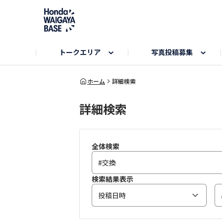
トークエリア
写真投稿募集
旅とドライブエリア
ハロウィンアルバム
お知らせ
Hondaキャンプ
カーラインアップ
コミュニティガイド
Honda GOLF
購入検討中の方へ
キャンプエリア
秋にまつわる写真
ホーム
詳細検索
詳細検索
Nシリーズエリア
未来に残したい日本の絶景
USER'S VOICE
VEZELエリア
とっておき
インターペット参加者エリア
自慢のHonda車
春の訪れ写真
いぬのき
全体検索
検索結果表示
投稿日時