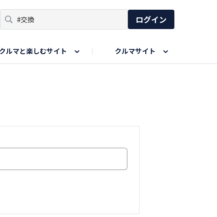
ログイン
クルマと楽しむサイト
クルマサイト
リア
い出
SPORTS DRIVE WEB
親子で楽しむエリア
あなたの最高の桜写真
Honda Magazine
ョット
エピソードツアー
夏の思い出写真
GWのお写真
ィーク
今年の夏、行って良かった場所