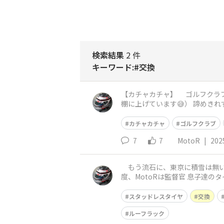
検索結果
2 件
キーワード:#交換
【カチャカチャ】 ゴルフクラブのお話 以前はクラブを買う時に、自分に合う物を選んで買ったものですが 使ってみたら、合わない…（下手を
棚に上げています😅） 諦めきれずに、シ
🤔 https://waig
カチャカチャ
ゴルフクラブ
7
7
MotoR
|
202
もう流石に、東京に積雪は無いだ
度、MotoRは監督官 息子達の
ジジャッキが有るので
スタッドレスタイヤ
交換
ルーフラック