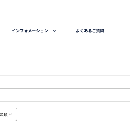
インフォメーション
よくあるご質問
Honda釣り倶楽部
ゴルフエリア
My Honda
海ドライブスポット
Honda Dog
釣りエリア
うちの子自慢
Honda Kids
わんこと楽しむエ
旅の思
のカレー写真
スポーツドライブエリア
クリスマスのお写真募集
何でもトークエリア
私の癒しシ
鹿嶋
もちフェスタ参加者エリア
冬休み
紅葉写真
愛犬とドライブ
シルバーウ
昇順