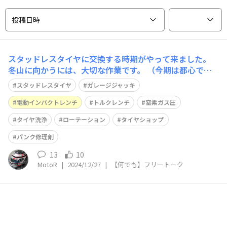
投稿日時
スタッドレスタイヤに交換する時期がやって来ました。
冬山に向かうには、大切な作業です。 （今期は都心で
も、降雪が有りそうナ？） 毎年の作業ですが、今回は
スタッドレスタイヤ
ガレージジャッキ
息子達が使えず 今年は自分一人で交換する羽目になりま
した😀 ガレージジャッキや電動インパクトレンチがあ
電動インパクトレンチ
トルクレンチ
窒素ガス圧
るので 作業時間は15分程度で終わりま
タイヤ洗浄
ローテーション
タイヤショップ
パンク修理剤
13
10
MotoR
|
2024/12/27
|
【何でも】フリートーク