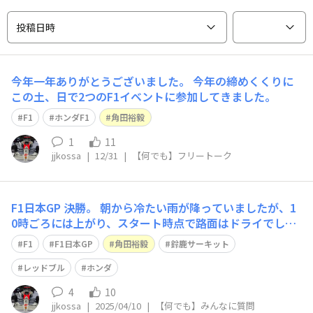
投稿日時
今年一年ありがとうございました。 今年の締めくくりに
この土、日で2つのF1イベントに参加してきました。
F1
ホンダF1
角田裕毅
1
11
jjkossa
|
12/31
|
【何でも】フリートーク
F1日本GP 決勝。 朝から冷たい雨が降っていましたが、1
0時ごろには上がり、スタート時点で路面はドライでし
た。 市川団十郎、新之助親子の連獅子披露、三笠宮彬子
F1
F1日本GP
角田裕毅
鈴鹿サーキット
様のお言葉、国歌斉唱のあと、スタートしました。 ポー
ルポジションのレッドブルのフェルスタッペン選手がトッ
レッドブル
ホンダ
プで飛び出し、ゴールまでレースを支配
4
10
jjkossa
|
2025/04/10
|
【何でも】みんなに質問