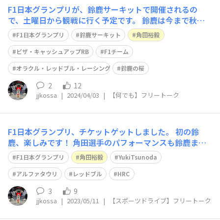
F1日本グランプリが、鈴鹿サーキットで開催されるの
で、土曜日から観戦に行く予定です。 鈴鹿は今まで秋開
催だったが、今年、初めて春開催。 ホンダのパワーユニ
F1日本グランプリ
鈴鹿サーキット
角田裕毅
ットを搭載するレッドブルとRB、特にRBの角田裕毅選手
の活躍に期待をしているところです。角田選手は、調子を
ビザ・キャッシュアップRB
F1チーム
上げてきているので、さらなる高みを目指
オラクル・レッドブル・レーシング
鈴鹿の桜
2
12
jjkossa
|
2024/04/03
|
【何でも】フリートーク
F1日本グランプリ、チケットゲットしました。 初の鈴
鹿、楽しみです！ 角田選手のパフォーマンスも鈴鹿まで
アゲアゲできてほしいです。
F1日本グランプリ
角田裕毅
YukiTsunoda
アルファタウリ
レッドブル
HRC
3
9
jjkossa
|
2023/05/11
|
【スポーツドライブ】フリートーク