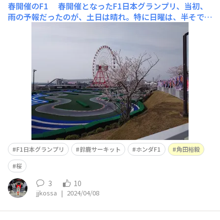
春開催のF1
春開催となったF1日本グランプリ、当初、
雨の予報だったのが、土日は晴れ。特に日曜は、半そでで
過ごせる気候でした。サーキットの周囲の桜も満開で、海
外から訪れた方々も桜をバックに写真を撮る姿が、そこか
しこで見られました。 レースは、ホンダのパワーユニッ
トを積むレッドブルのフェルスタッペン選手とペレス選
F1日本グランプリ
鈴鹿サーキット
ホンダF1
角田裕毅
桜
3
10
jjkossa
|
2024/04/08