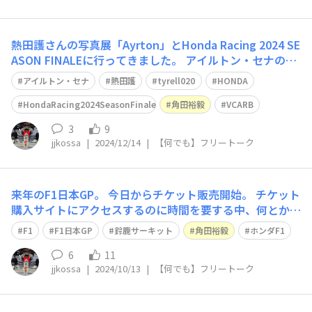
熱田護さんの写真展「Ayrton」とHonda Racing 2024 SE
ASON FINALEに行ってきました。 アイルトン・セナの最
後のレース前の表情が印象的でした。 ウエルカムプラザ
アイルトン・セナ
熱田護
tyrell020
HONDA
でのティレル020の展示も久しぶりのお目見えで、見るこ
とができて最高でした。
HondaRacing2024SeasonFinale
角田裕毅
VCARB
3
9
jjkossa
|
2024/12/14
|
【何でも】フリートーク
来年のF1日本GP。 今日からチケット販売開始。 チケット
購入サイトにアクセスするのに時間を要する中、何とかゲ
ット。 今から、楽しみです！
F1
F1日本GP
鈴鹿サーキット
角田裕毅
ホンダF1
6
11
jjkossa
|
2024/10/13
|
【何でも】フリートーク