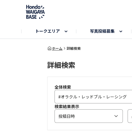
トークエリア
写真投稿募集
旅とドライブエリア
ハロウィンアルバム
お知らせ
Hondaキャンプ
カーラインアップ
コミュニティガイド
Honda GOLF
購入検討中の方へ
キャンプエリア
秋にまつわる写真
ホーム
詳細検索
詳細検索
Nシリーズエリア
未来に残したい日本の絶景
USER'S VOICE
VEZELエリア
とっておき
インターペット参加者エリア
自慢のHonda車
春の訪れ写真
いぬのき
全体検索
検索結果表示
投稿日時