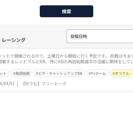
検索
投稿日時
・レーシング
るので、土曜日から観戦に行く予定です。 鈴鹿は今まで秋開催だったが、今年、初めて春開
搭載するレッドブルとRB、特にRBの角田裕毅選手の活躍に期待をして
みを目指
ット
角田裕毅
ビザ・キャッシュアップRB
F1チーム
オラクル・
4/04/03
|
【何でも】フリートーク