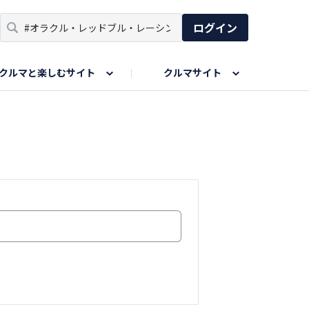
ログイン
クルマと楽しむサイト
クルマサイト
リア
い出
SPORTS DRIVE WEB
親子で楽しむエリア
あなたの最高の桜写真
Honda Magazine
ョット
エピソードツアー
夏の思い出写真
GWのお写真
ィーク
今年の夏、行って良かった場所