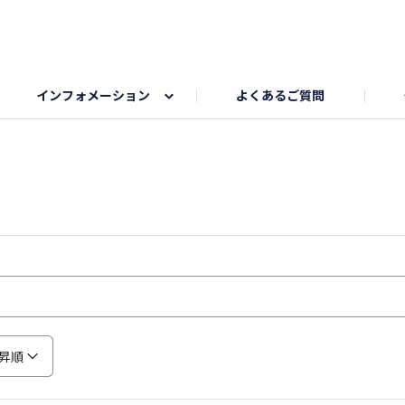
インフォメーション
よくあるご質問
Honda釣り倶楽部
ゴルフエリア
My Honda
海ドライブスポット
Honda Dog
釣りエリア
うちの子自慢
Honda Kids
わんこと楽しむエ
旅の思
のカレー写真
スポーツドライブエリア
クリスマスのお写真募集
何でもトークエリア
私の癒しシ
鹿嶋
もちフェスタ参加者エリア
冬休み
紅葉写真
愛犬とドライブ
シルバーウ
昇順