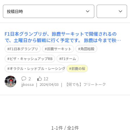
投稿日時
F1日本グランプリが、鈴鹿サーキットで開催されるの
で、土曜日から観戦に行く予定です。 鈴鹿は今まで秋開
催だったが、今年、初めて春開催。 ホンダのパワーユニ
F1日本グランプリ
鈴鹿サーキット
角田裕毅
ットを搭載するレッドブルとRB、特にRBの角田裕毅選手
の活躍に期待をしているところです。角田選手は、調子を
ビザ・キャッシュアップRB
F1チーム
上げてきているので、さらなる高みを目指
オラクル・レッドブル・レーシング
鈴鹿の桜
2
12
jjkossa
|
2024/04/03
|
【何でも】フリートーク
1-1件 / 全1件