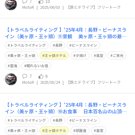
7
10
MotoR
|
2025/06/03
|
【旅とドライブ】フリートーク
【トラベルライティング 】'25年4月：長野・ビーナスラ
イン（美ヶ原・王ヶ頭）⑪景観 美ヶ原・王ヶ頭の最大
の魅力は、やはり大自然の景観でしょうか🤔 標高２,000
トラベルライティング
長野
ビーナスライン
ｍで宿泊して、朝夕の壮大な景色を眺められるのは登山者
の特権ですが それを身近に体験できるのが「王ヶ頭ホテ
美ヶ原・王ヶ頭
王ヶ頭ホテル
夕焼け
星空
ご来光
ル」のもう一つの魅力😀 ホ
雲海
眠れないお宿
7
9
MotoR
|
2025/05/24
|
【旅とドライブ】フリートーク
【トラベルライティング 】'25年4月：長野・ビーナスラ
イン（美ヶ原・王ヶ頭）⑩お食事 日本百名山の山頂に
ある宿とは思えない様な、お料理の質も 「王ヶ頭ホテ
トラベルライティング
長野
ビーナスライン
ル」の人気の秘密😀 以前は、メインディッシュまでたど
り着けない量でしたが アンケートの効果で、今は常識的
美ヶ原・王ヶ頭
王ヶ頭ホテル
部屋食
食堂