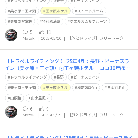
トラベルライティング
長野
ビーナスライン
宿泊したことが有りますが 一番良かったのは一昨年泊っ
た、東館360号室特別室でした🙂 （但し、J○Bが年間を
美ヶ原・王ヶ頭
王ヶ頭ホテル
スイートルーム
通じて殆んど押さえています）
専属の客室係
特別感満載
ウエルカム🍈フルーツ
5
11
MotoR
|
2025/05/20
|
【旅とドライブ】フリートーク
【トラベルライティング 】'25年4月：長野・ビーナスラ
イン（美ヶ原・王ヶ頭）⑦王ヶ頭ホテル ココ10年ぼ
ど、年に1度のペースで伺う「王ヶ頭ホテル」のご紹介 標
トラベルライティング
長野
ビーナスライン
高2,034ｍの日本百名山「王ヶ頭」の山頂脇に建つホテル
です🙂 国定公園に指定される前から建つ、避難小屋が
美ヶ原・王ヶ頭
王ヶ頭ホテル
標高2034ｍ
日本百名山
起源ですので 外観もホテル
山頂脇
山小屋風？
6
9
MotoR
|
2025/05/19
|
【旅とドライブ】フリートーク
【トラベルライティング】'25年4月：長野・ビーナスライ