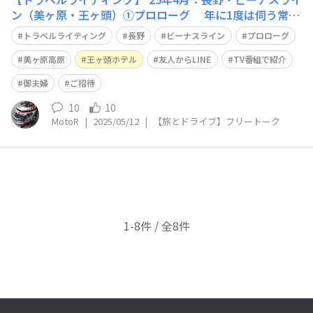
ン（美ヶ原・王ヶ頭）①プロローグ 年に1度は伺う常
宿、美ヶ原高原『王ヶ頭ホテル』 https://waigaya-base.
トラベルライティング
長野
ビーナスライン
プロローグ
honda.co.jp/chats/a1lenyrealknbm2k ココ10年、毎年
欠かさず行っていたのに 昨年は
美ヶ原高原
王ヶ頭ホテル
友人からLINE
TV番組で紹介
御夫婦
ご招待
10
10
MotoR
|
2025/05/12
|
【旅とドライブ】フリートーク
1-8件 / 全8件