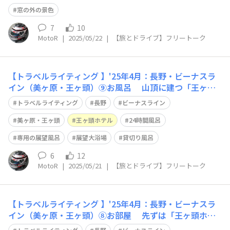
なボリュームに… スイートルーム
窓の外の景色
7
10
MotoR
|
2025/05/22
|
【旅とドライブ】フリートーク
【トラベルライティング 】'25年4月：長野・ビーナスラ
イン（美ヶ原・王ヶ頭）⑨お風呂 山頂に建つ「王ヶ頭
ホテル」の水は、3km離れた水源から 従って貴重なの
トラベルライティング
長野
ビーナスライン
で、お風呂はお湯を常に循環・保温・浄化する24時間風
呂です😀 全40室のうち、専用の展望風呂が有るお部屋
美ヶ原・王ヶ頭
王ヶ頭ホテル
24時間風呂
は6室（スイートを含めてネ）
専用の展望風呂
展望大浴場
貸切り風呂
6
12
MotoR
|
2025/05/21
|
【旅とドライブ】フリートーク
【トラベルライティング 】'25年4月：長野・ビーナスラ
イン（美ヶ原・王ヶ頭）⑧お部屋 先ずは「王ヶ頭ホテ
ル」客室のご紹介 ヘビーリピーターなので、全タイプに