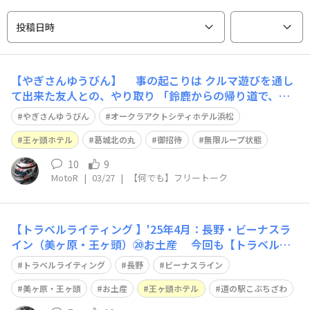
投稿日時
【やぎさんゆうびん】 事の起こりは クルマ遊びを通し
て出来た友人との、やり取り 「鈴鹿からの帰り道で、気
に入った常宿見つけたから招待するヨ」 と、浜松駅前の
やぎさんゆうびん
オークラアクトシティホテル浜松
シティホテルの40階の部屋をとって頂きました😃 その
お返しにと、MotoRのお気に入りの「王ヶ頭ホテル」へ
王ヶ頭ホテル
葛城北の丸
御招待
無限ループ状態
御招待 https://wai
10
9
MotoR
|
03/27
|
【何でも】フリートーク
【トラベルライティング 】'25年4月：長野・ビーナスラ
イン（美ヶ原・王ヶ頭）⑳お土産 今回も【トラベルラ
イティング 】の締めは、お土産紹介😀 上の写真は「王ヶ
トラベルライティング
長野
ビーナスライン
頭ホテル」の売店で購入したモノ 下の写真は「道の駅こ
ぶちざわ」で購入したモノ ご紹介した、大王わさび農
美ヶ原・王ヶ頭
お土産
王ヶ頭ホテル
道の駅こぶちざわ
場や諏訪そば打ち道場でも お土