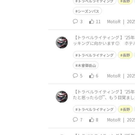
トラベルライティング
長野
シーズンパス
3
11
MotoR
|
202
【トラベルライティング 】'25年4月：長野・ビーナ
ッキングに向かいます🙂 ホテルの無料イベント「王ヶ鼻展望ツアー」です 1kmほど離れた「王ヶ鼻」の近くまで、バスで送ってもらい その後
は遊歩道で、朝
トラベルライティング
長野
木曾御岳山
5
6
MotoR
|
202
【トラベルライティング 】'25年4月：長野・ビ
たと思ったら😴、もう目覚ましが鳴りだします😓 今日の日の出は午前4時53分だそうで
ープンします🙂 夕焼けは
トラベルライティング
長野
7
8
MotoR
|
202