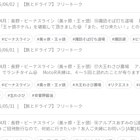
5/06/02
|
【旅とドライブ】フリートーク
野・ビーナスライン（美ヶ原・王ヶ頭）⑱諏訪そば打ち道場 絶景のドライブコース、美ヶ原・王ヶ頭
で「王ヶ頭ホテル」を堪能して頂きました😄 「また、ぜひ来たい！」との
ビーナスライン
美ヶ原・王ヶ頭
諏訪そば打ち道場
諏訪湖
ビ
5/06/01
|
【旅とドライブ】フリートーク
・ビーナスライン（美ヶ原・王ヶ頭）⑰大王わさび農場 アルプスあずみの公園からは、8km10分の
ことが有りますが 「TVで紹介されているの見たけど、
ビーナスライン
美ヶ原・王ヶ頭
大王わさび農場
リクエスト
苔
生わさび
安曇野醤油
5/05/31
|
【旅とドライブ】フリートーク
長野・ビーナスライン（美ヶ原・王ヶ頭）⑯アルプスあずみの公園 王ヶ頭に連泊する際の、中日の
 ご招待旅行なので、何処に行きたいか？友人ご夫婦にお伺い🙄 [A案]松