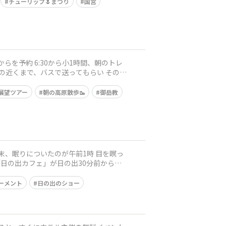
チューリップ🌷まつり
国営
展望ツアー
朝の高原散歩🥾
御岳教
ーメント
日の出のショー