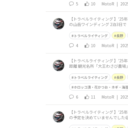
5
10
MotoR
|
202
【トラベルライティング 】'25年4月：長
の山岳ワインディング 2泊3日
最終日は、諏訪湖へ下山し
トラベルライティング
長野
4
10
MotoR
|
202
【トラベルライティング 】'25年4月：長野
距離 観光名所「大王わさび農場」でランチタイム😃 MotoR夫婦は、４～５回と訪れた
行ったことが無い」
トラベルライティング
長野
ホロッコ漬・花かつお・ネギ・海
6
11
MotoR
|
202
【トラベルライティング 】'25年4月：
の予定を決めていませんでした😅
ース [C案]美ヶ原高