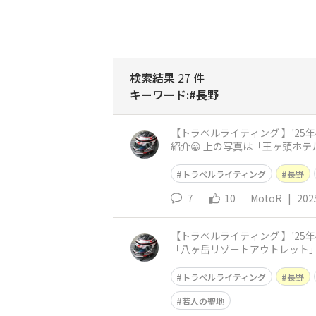
検索結果
27 件
キーワード:#長野
【トラベルライティング 】'25年4月：長野・ビ
紹介😀 上の写真は「王ヶ頭ホテル」の売
訪そば打ち道場でも お土
トラベルライティング
長野
7
10
MotoR
|
202
【トラベルライティング 】'25年4月：長野・ビー
「八ヶ岳リゾートアウトレット」
ネ…） 先ずは「道の駅こぶ
トラベルライティング
長野
若人の聖地