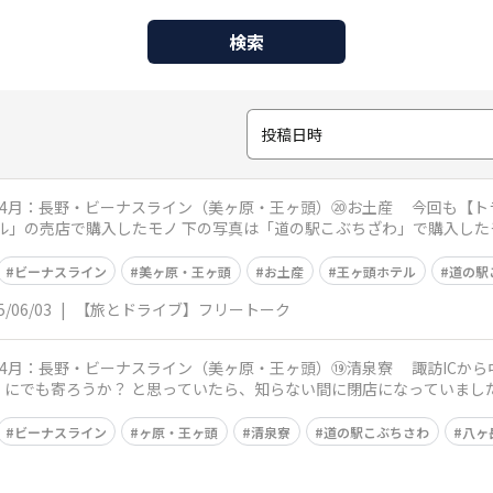
検索
投稿日時
ーナスライン（美ヶ原・王ヶ頭）⑳お土産 今回も【トラベルライティング 】の締めは、お土産
店で購入したモノ 下の写真は「道の駅こぶちざわ」で購入したモノ ご紹介した、大王わさび農
ビーナスライン
美ヶ原・王ヶ頭
お土産
王ヶ頭ホテル
道の駅
5/06/03
|
【旅とドライブ】フリートーク
ナスライン（美ヶ原・王ヶ頭）⑲清泉寮 諏訪ICから中央道に乗って、小淵沢ICまで 当初は
にでも寄ろうか？ と思っていたら、知らない間に閉店になっていました
ビーナスライン
ヶ原・王ヶ頭
清泉寮
道の駅こぶちさわ
八ヶ