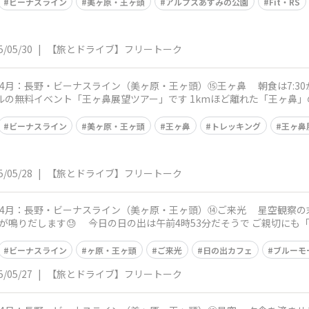
ビーナスライン
美ヶ原・王ヶ頭
アルプスあずみの公園
Fit・RS
5/05/30
|
【旅とドライブ】フリートーク
スライン（美ヶ原・王ヶ頭）⑮王ヶ鼻 朝食は7:30からを予約 6:30から小1時間、朝のトレ
ビーナスライン
美ヶ原・王ヶ頭
王ヶ鼻
トレッキング
王ヶ鼻
5/05/28
|
【旅とドライブ】フリートーク
ーナスライン（美ヶ原・王ヶ頭）⑭ご来光 星空観察の末、眠りについたのが午前1時 目を瞑っ
 ご親切にも「日の出カフェ」が日の出30分前からオ
ビーナスライン
ヶ原・王ヶ頭
ご来光
日の出カフェ
ブルーモ
5/05/27
|
【旅とドライブ】フリートーク