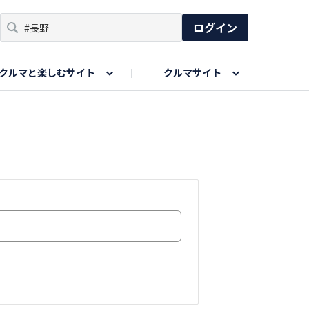
ログイン
クルマと楽しむサイト
クルマサイト
リア
い出
SPORTS DRIVE WEB
親子で楽しむエリア
あなたの最高の桜写真
Honda Magazine
ョット
エピソードツアー
夏の思い出写真
GWのお写真
ィーク
今年の夏、行って良かった場所