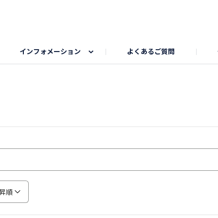
インフォメーション
よくあるご質問
Honda釣り倶楽部
ゴルフエリア
My Honda
海ドライブスポット
Honda Dog
釣りエリア
うちの子自慢
Honda Kids
わんこと楽しむエ
旅の思
のカレー写真
スポーツドライブエリア
クリスマスのお写真募集
何でもトークエリア
私の癒しシ
鹿嶋
もちフェスタ参加者エリア
冬休み
紅葉写真
愛犬とドライブ
シルバーウ
昇順