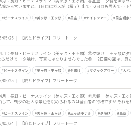
ナスライン（美ヶ原・王ヶ頭）⑬星空 夕食を済ませると、すぐにホテル主催の無料イベント
 結論から言いますと、1日目はガスが（霧？）出て…2日目も雲天で… 
ビーナスライン
美ヶ原・王ヶ頭
星空
ナイトツアー
星空観察
5/05/26
|
【旅とドライブ】フリートーク
ナスライン（美ヶ原・王ヶ頭）⑫夕焼け 王ヶ頭に夕暮れが迫ります🙂 初日は快晴過ぎて雲一
真にはなりませんでした😓 2日目の空は、良さそうな雲が大空に 日が沈んでから、約
ビーナスライン
美ヶ原・王ヶ頭
夕焼け
マジックアワー
大パ
5/05/25
|
【旅とドライブ】フリートーク
ナスライン（美ヶ原・王ヶ頭）⑪景観 美ヶ原・王ヶ頭の最大の魅力は、やはり大自然の景観
ｍで宿泊して、朝夕の壮大な景色を眺められるのは登山者の特権ですが それ
ビーナスライン
美ヶ原・王ヶ頭
王ヶ頭ホテル
夕焼け
星空
5/05/24
|
【旅とドライブ】フリートーク