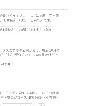
、お言葉👍 （次は、自費で来てネ）
デオ撮影係
復習
手順
試食
わさび丼
昼間
本・安曇野コース [B案]長野・小布施コ