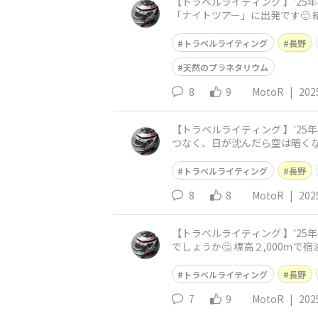
【トラベルライティング 】'25年4月：長野・ビー
「ナイトツアー」に出発です🙂
察と「野生のシカ」観察となり
トラベルライティング
長野
天然のプラネタリウム
8
9
MotoR
|
202
【トラベルライティング 】'25年4月：長野・ビー
つなく、日が沈んだら空は暗くなるだけで 「夕焼け」写
30分間のマジックアワー
トラベルライティング
長野
8
8
MotoR
|
202
【トラベルライティング 】'25年4月：長野・ビー
でしょうか🤔 標高２,000
のもう一つの魅力😀 ホ
トラベルライティング
長野
7
9
MotoR
|
202