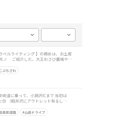
場や諏
こぶちざわ
😓 （軽井沢にアウトレット有るし
岳高原道路
山岳ドライブ