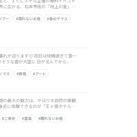
下界に広かる、松本市街の「地上の星」観
ツアー
寝れないお宿
星のテラス
ノラマ
鉄塔
アート
を身近に体験できるのが「王ヶ頭ホテル」
ご来光
雲海
眠れないお宿