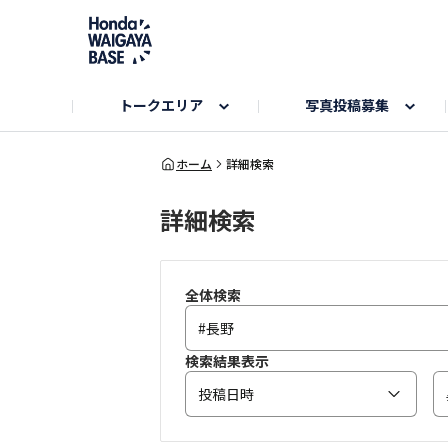
トークエリア
写真投稿募集
旅とドライブエリア
ハロウィンアルバム
お知らせ
Hondaキャンプ
カーラインアップ
コミュニティガイド
Honda GOLF
購入検討中の方へ
キャンプエリア
秋にまつわる写真
ホーム
詳細検索
詳細検索
Nシリーズエリア
未来に残したい日本の絶景
USER'S VOICE
VEZELエリア
とっておき
インターペット参加者エリア
自慢のHonda車
春の訪れ写真
いぬのき
全体検索
検索結果表示
投稿日時