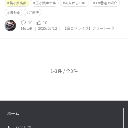
欠かさず行っていたのに 昨年は
美ヶ原高原
王ヶ頭ホテル
友人からLINE
TV番組で紹介
御夫婦
ご招待
10
10
MotoR
|
2025/05/12
|
【旅とドライブ】フリートーク
1-3件 / 全3件
ホーム
トークエリア