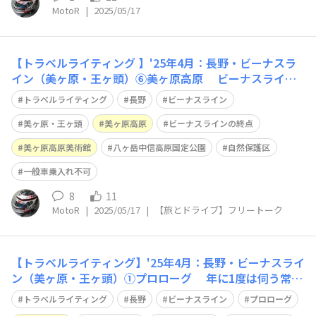
MotoR
|
2025/05/17
【トラベルライティング 】'25年4月：長野・ビーナスラ
イン（美ヶ原・王ヶ頭）⑥美ヶ原高原 ビーナスライン
の終点「道の駅 美ヶ原高原」「美ヶ原高原美術館」 今日
トラベルライティング
長野
ビーナスライン
まで休館…😓 だってビーナスラインの開通が、一昨日で
したから😀 早めに「王ヶ頭ホテル」に向かうことに…
美ヶ原・王ヶ頭
美ヶ原高原
ビーナスラインの終点
美ヶ原高原は、ハイキングの絶
美ヶ原高原美術館
八ヶ岳中信高原国定公園
自然保護区
一般車乗入れ不可
8
11
MotoR
|
2025/05/17
|
【旅とドライブ】フリートーク
【トラベルライティング】'25年4月：長野・ビーナスライ
ン（美ヶ原・王ヶ頭）①プロローグ 年に1度は伺う常
宿、美ヶ原高原『王ヶ頭ホテル』 https://waigaya-base.
トラベルライティング
長野
ビーナスライン
プロローグ
honda.co.jp/chats/a1lenyrealknbm2k ココ10年、毎年