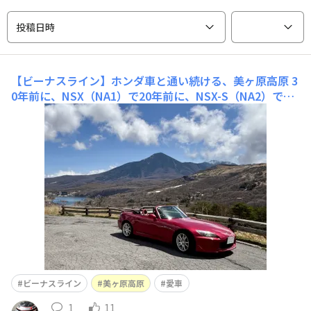
投稿日時
【ビーナスライン】ホンダ車と通い続ける、美ヶ原高原
3
0年前に、NSX（NA1）で20年前に、NSX-S（NA2）で10
年前に、S2000（AP1）でそして今、また再び
ビーナスライン
美ヶ原高原
愛車
1
11