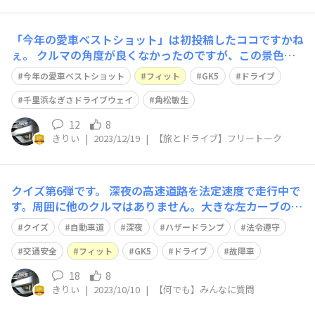
「今年の愛車ベストショット」は初投稿したココですかね
ぇ。 クルマの角度が良くなかったのですが、この景色に
出会えた経験の方が貴重かと。(無加工です。^^;) (イメー
今年の愛車ベストショット
フィット
GK5
ドライブ
ジソング) THE BEST OF LOVE / 角松敏生 https://www.y
outube.com/watch?v=WvHUx
千里浜なぎさドライブウェイ
角松敏生
12
8
きりい
|
2023/12/19
|
【旅とドライブ】フリートーク
クイズ第6弾です。 深夜の高速道路を法定速度で走行中で
す。周囲に他のクルマはありません。大きな左カーブの先
に怪しい光が見えてきました。かろうじてテールランプと
クイズ
自動車道
深夜
ハザードランプ
法令遵守
点滅しているハザードランプが確認できます。 ここで注
意すべき点や、やるべきことは何でしょうか？ 映像は
交通安全
フィット
GK5
ドライブ
故障車
可能な限り明るく補正しています。
18
8
きりい
|
2023/10/10
|
【何でも】みんなに質問