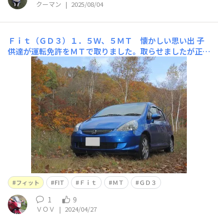
クーマン
|
2025/08/04
Ｆｉｔ（ＧＤ３）１．５Ｗ、５ＭＴ 懐かしい思い出
子
供達が運転免許をＭＴで取りました。取らせましたが正し
いかも？ＭＴを身体に染み込ませようとこの車を買いまし
た。しかし、子供達は今はＡＴ車に乗っています。ＭＴを
選べる車種が限られますからね
フィット
FIT
Ｆｉｔ
ＭＴ
ＧＤ３
1
9
ＶＯＶ
|
2024/04/27