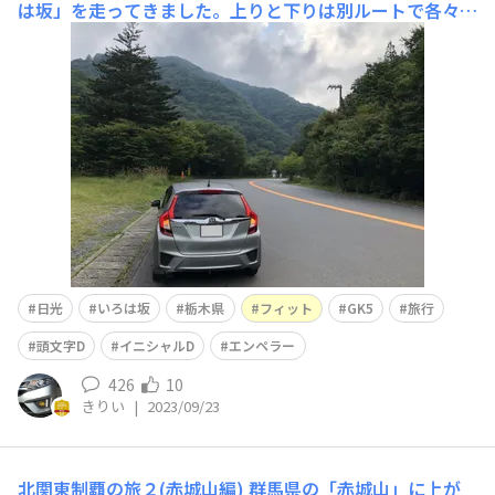
は坂」を走ってきました。上りと下りは別ルートで各々一
方通行です。上りは2車線あり追い越し可能ですが、下り
は幅員は広いものの追い越し禁止となっています。上りは
勾配のきつい普通の国道といった感じですが、下りの滑り
降りるような感覚は楽しいです。^^上りと下りの分岐点で
す。ここからは一方通
日光
いろは坂
栃木県
フィット
GK5
旅行
頭文字D
イニシャルD
エンペラー
426
10
きりい
|
2023/09/23
北関東制覇の旅２(赤城山編)
群馬県の「赤城山」に上が