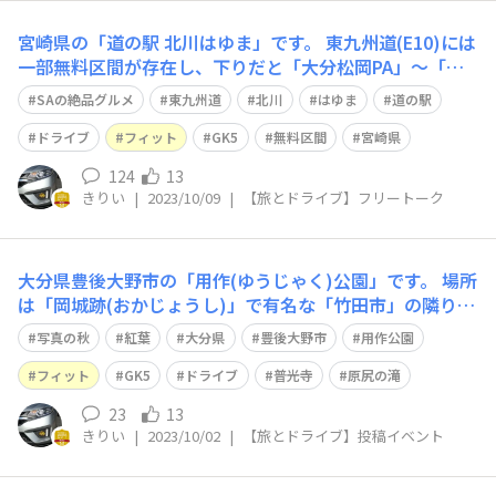
宮崎県の「道の駅 北川はゆま」です。 東九州道(E10)には
一部無料区間が存在し、下りだと「大分松岡PA」～「川
南PA」の約150kmの区間にはSA/PAが存在しません。 そ
SAの絶品グルメ
東九州道
北川
はゆま
道の駅
こで重宝するのが、そのほぼ中間地点、宮崎県の「北川I
C」に隣接する「道の駅 北川はゆま」です。GS無しのSA
ドライブ
フィット
GK5
無料区間
宮崎県
といった感じで
124
13
きりい
|
2023/10/09
|
【旅とドライブ】フリートーク
大分県豊後大野市の「用作(ゆうじゃく)公園」です。 場所
は「岡城跡(おかじょうし)」で有名な「竹田市」の隣りと
言った方が分かりやすいかも知れません。^^; 紅葉時期は
写真の秋
紅葉
大分県
豊後大野市
用作公園
クルマが混み合いますので、何とか平日に訪れてみてくだ
さい。駐車場は２段に分かれていて、空いているなら下の
フィット
GK5
ドライブ
普光寺
原尻の滝
段の方が楽です。(そこから公
23
13
きりい
|
2023/10/02
|
【旅とドライブ】投稿イベント