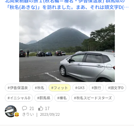
北関東制覇の旅１(秋名編＝榛名・伊香保温泉)
群馬県の
「秋名(あきな)」を訪れました。まあ、それは頭文字D(イ
ニシャルD)での架空の地名で、モデルとなっているのは
渋川市の「榛名(はるな)」です。「榛名湖」から「伊香保
(いかほ)温泉」へ下る峠道が、所謂「秋名の下り」と呼ば
れています。(上のアイキャッチ画像は、榛名湖駐車場か
ら臨む榛名山です。)榛名
伊香保温泉
秋名
フィット
GK5
旅行
頭文字D
イニシャルD
群馬県
榛名
秋名スピードスターズ
21
17
きりい
|
2023/09/22