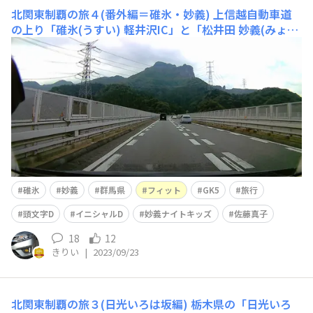
北関東制覇の旅４(番外編＝碓氷・妙義)
上信越自動車道
の上り「碓氷(うすい) 軽井沢IC」と「松井田 妙義(みょう
ぎ)IC」です。残念ながら、今回立ち寄ることはできませ
んでした。北関東完全制覇とはなりませんでしたが、概ね
主要な場所は押さえたので大満足です。何より自車で走れ
たことが嬉しいです。^^これらの場所は作品中で取り上げ
られて有名です
碓氷
妙義
群馬県
フィット
GK5
旅行
頭文字D
イニシャルD
妙義ナイトキッズ
佐藤真子
18
12
きりい
|
2023/09/23
北関東制覇の旅３(日光いろは坂編)
栃木県の「日光いろ