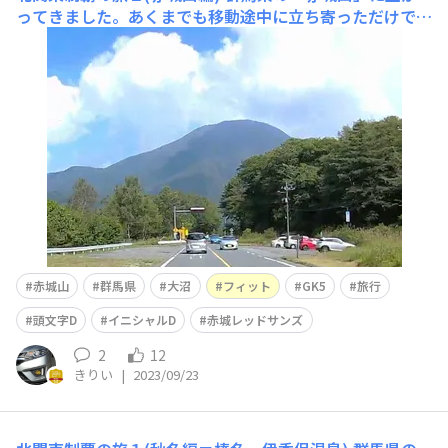
ってきました。あくまでも移動途中に立ち寄っただけで、
決して聖地巡礼ではありません。(県道4号線) ^^; 麓の
方はストレートが多いですが、段々とカーブが増していく
感じです。全般的に走りやすいです。ただし、自転車が多
いので追い越しには注意しました。国道353号線を東進。
「畜産試
赤城山
群馬県
大沼
フィット
GK5
旅行
頭文字D
イニシャルD
赤城レッドサンズ
2
12
きりい
|
2023/09/23