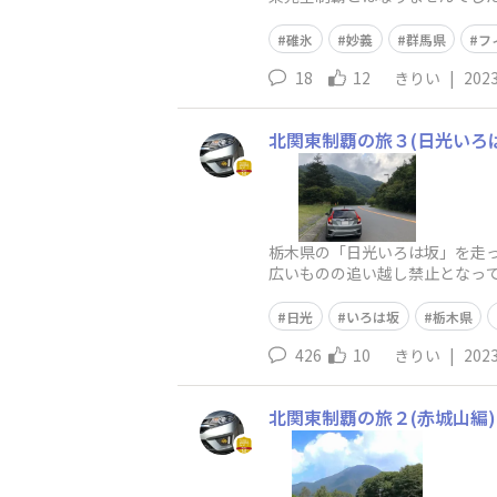
品中で取り上げられて有名です
碓氷
妙義
群馬県
フ
18
12
きりい
|
2023
北関東制覇の旅３(日光いろ
栃木県の「日光いろは坂」を走
広いものの追い越し禁止となっ
上りと下りの分岐点です。ここ
日光
いろは坂
栃木県
426
10
きりい
|
2023
北関東制覇の旅２(赤城山編)