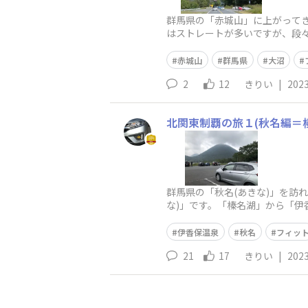
群馬県の「赤城山」に上がってき
はストレートが多いですが、段
した。国道353号線を東進。「
赤城山
群馬県
大沼
2
12
きりい
|
2023
北関東制覇の旅１(秋名編＝
群馬県の「秋名(あきな)」を訪
な)」です。「榛名湖」から「伊
車場から臨む榛名山です。)榛名
伊香保温泉
秋名
フィッ
21
17
きりい
|
2023