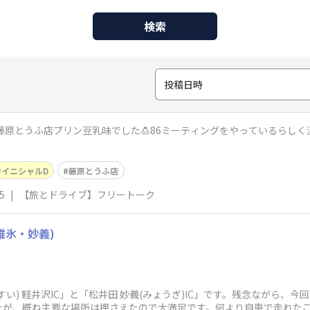
検索
投稿日時
geの藤原とうふ店プリン豆乳味でした🍮86ミーティングをやっているら
イニシャルD
藤原とうふ店
5
|
【旅とドライブ】フリートーク
碓氷・妙義)
い) 軽井沢IC」と「松井田 妙義(みょうぎ)IC」です。残念ながら、
たが、概ね主要な場所は押さえたので大満足です。何より自車で走れたこ