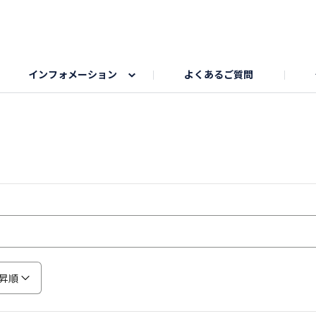
インフォメーション
よくあるご質問
Honda釣り倶楽部
ゴルフエリア
My Honda
海ドライブスポット
Honda Dog
釣りエリア
うちの子自慢
Honda Kids
わんこと楽しむエ
旅の思
のカレー写真
スポーツドライブエリア
クリスマスのお写真募集
何でもトークエリア
私の癒しシ
鹿嶋
もちフェスタ参加者エリア
冬休み
紅葉写真
愛犬とドライブ
シルバーウ
昇順