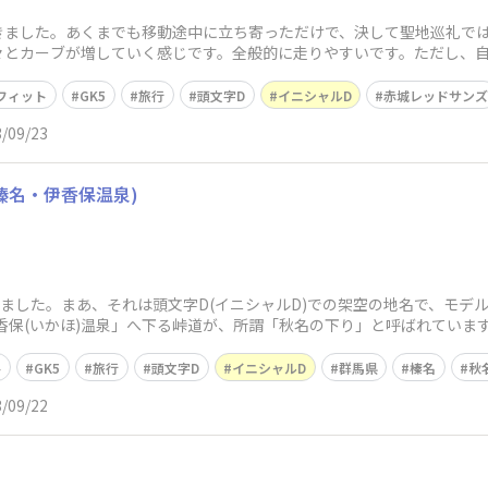
ました。あくまでも移動途中に立ち寄っただけで、決して聖地巡礼ではあり
々とカーブが増していく感じです。全般的に走りやすいです。ただし、
畜産試
フィット
GK5
旅行
頭文字D
イニシャルD
赤城レッドサン
/09/23
榛名・伊香保温泉)
れました。まあ、それは頭文字D(イニシャルD)での架空の地名で、モデ
香保(いかほ)温泉」へ下る峠道が、所謂「秋名の下り」と呼ばれていま
ト
GK5
旅行
頭文字D
イニシャルD
群馬県
榛名
秋
/09/22