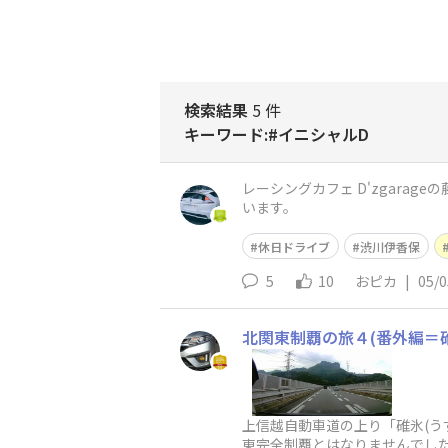
検索結果
5 件
キーワード:#イニシャルD
レーシングカフェ D'zgara
います。
休日ドライブ
渋川伊香保
5
10
おピカ
|
05/0
北関東制覇の旅４(番外編＝
上信越自動車道の上り「碓氷(うす
東完全制覇とはなりませんでし