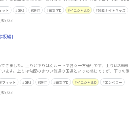
ィット
GK5
旅行
頭文字D
イニシャルD
妙義ナイトキッズ
/09/23
は坂編)
ってきました。上りと下りは別ルートで各々一方通行です。上りは2車線
ています。上りは勾配のきつい普通の国道といった感じですが、下りの滑
からは一方通
フィット
GK5
旅行
頭文字D
イニシャルD
エンペラー
/09/23