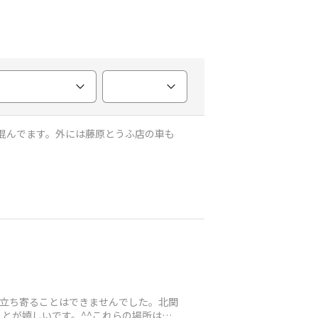
しく混んでます。外には藤原とうふ店の車も
今回立ち寄ることはできませんでした。北関
とが嬉しいです。^^これらの場所は作