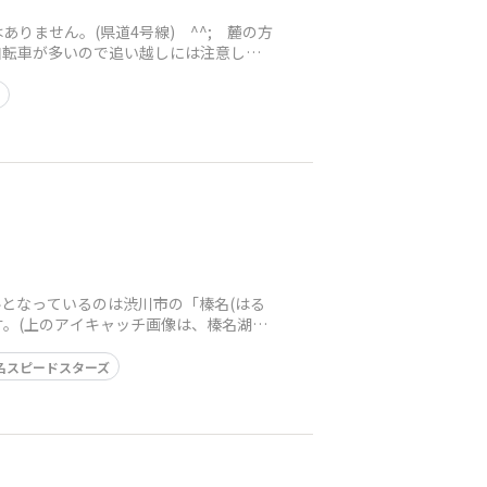
ません。(県道4号線) ^^; 麓の方
自転車が多いので追い越しには注意しま
ズ
ルとなっているのは渋川市の「榛名(はる
す。(上のアイキャッチ画像は、榛名湖駐
名スピードスターズ