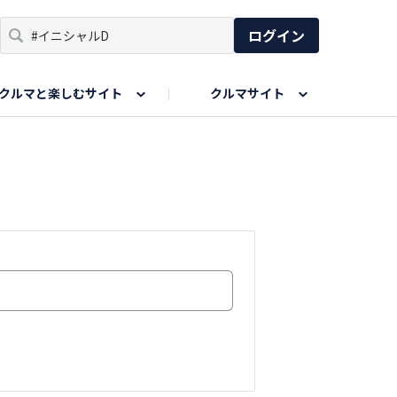
ログイン
クルマと楽しむサイト
クルマサイト
リア
い出
SPORTS DRIVE WEB
親子で楽しむエリア
あなたの最高の桜写真
Honda Magazine
ョット
エピソードツアー
夏の思い出写真
GWのお写真
ィーク
今年の夏、行って良かった場所