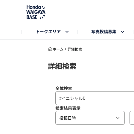
トークエリア
写真投稿募集
旅とドライブエリア
ハロウィンアルバム
お知らせ
Hondaキャンプ
カーラインアップ
コミュニティガイド
Honda GOLF
購入検討中の方へ
キャンプエリア
秋にまつわる写真
ホーム
詳細検索
詳細検索
Nシリーズエリア
未来に残したい日本の絶景
USER'S VOICE
VEZELエリア
とっておき
インターペット参加者エリア
自慢のHonda車
春の訪れ写真
いぬのき
全体検索
検索結果表示
投稿日時