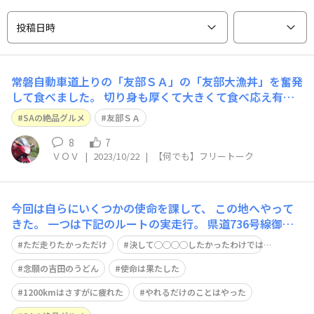
投稿日時
常磐自動車道上りの「友部ＳＡ」の「友部大漁丼」を奮発
して食べました。 切り身も厚くて大きくて食べ応え有り
ました。 おいしかったです。 名物かどうかは解りません
SAの絶品グルメ
友部ＳＡ
が紹介します。
8
7
ＶＯＶ
|
2023/10/22
|
【何でも】フリートーク
今回は自らにいくつかの使命を課して、 この地へやって
きた。 一つは下記のルートの実走行。 県道736号線御殿
場箱根線を通り、 県道401号線御殿場箱根線をかすめた
ただ走りたかっただけ
決して◯◯◯◯したかったわけでは…
ら、 箱根スカイライン、 芦ノ湖スカイラインを抜け、 １
号線を跨ぎ20号線を通って、 アネスト岩田ターンパイク
念願の吉田のうどん
使命は果たした
箱根を 一部70号線椿ラ
1200kmはさすがに疲れた
やれるだけのことはやった