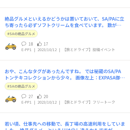
絶品グルメといえるかどうかは置いておいて、SA/PAに立
ち寄ったら必ずソフトクリームを食べています。 数が多
いので各々の詳細は割愛しますが、必ずバニラソフトを食
SAの絶品グルメ
べます。 ご当地ソフトなどもありますが、目もくれず必
ずバニラです。 バニラならどこも同じだろうと思われる
18
17
E-PP1
|
2023/10/12
|
【旅とドライブ】投稿イベント
向きもあるかも知れませんが、意外とこ
おや、こんなタグがあったんですね。 では秘蔵のSA/PA
トンテキコレクションから少々。 画像左上：EXPASA御在
所（上り） 味蔵のとんてき定食。撮影時はボリュームと
SAの絶品グルメ
価格のバランスがよく、味も満足できるものでしたが、現
在では少し厚めのハムかと思う程度のボリュームで値上り
27
20
E-PP1
|
2023/10/12
|
【旅とドライブ】フリートーク
してしまっため、立ち寄ること
若い頃、仕事先への移動で、長丁場の高速利用をしていま