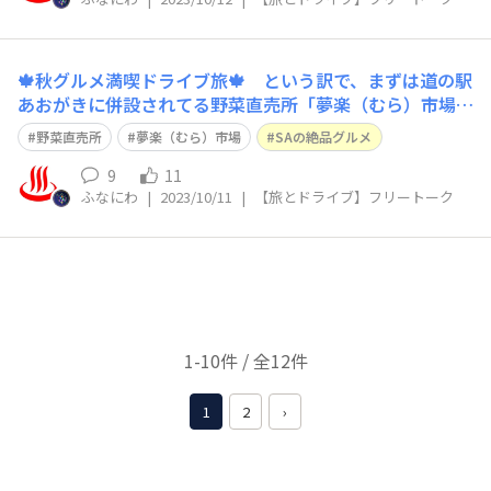
んですよねー。 オ：お陰様で良く
🍁秋グルメ満喫ドライブ旅🍁 という訳で、まずは道の駅
あおがきに併設されてる野菜直売所「夢楽（むら）市場」
へ。 なんか、ネーミングからしてムラムラして来たんで
野菜直売所
夢楽（むら）市場
SAの絶品グルメ
早速、秋の味覚🌰をGet💛
9
11
ふなにわ
|
2023/10/11
|
【旅とドライブ】フリートーク
1-10件 / 全12件
1
2
›