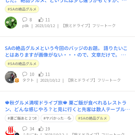
した。 絶品グルメ、というには少し違うかもですが、駒
ケ岳SAの 豚汁定食にお世話になりました。 観光目的でも
SAの絶品グルメ
ないので、安いのでお腹を膨らます、という コンセプト
でしたが、とてもおいしかったです。 豚汁定食を扱うSA
8
11
p8k
|
2023/10/12
|
【旅とドライブ】フリートーク
の食堂は結構あるみたいですから、
SAの絶品グルメという今回のバッジのお題。 語りたいこ
とはありますが画像がない・・・ので、文章だけで。 ・
首都高グルメ だいぶ減ってしまいましたが個人的にはや
SAの絶品グルメ
っぱりコレ。首都高って他と違って周遊が出来る上に料金
はあくまで乗った場所と降りた場所で出ます。山手線ずっ
10
11
タクト
|
2023/10/12
|
【旅とドライブ】フリートーク
と乗ってるような違法行為ではなく、首
🍁秋グルメ満喫ドライブ旅🍁 栗ご飯が食べれるレストラ
ン、どんな感じやろ？と見に行くと先客は数人テーブルに
着いているが、チケット販売のオバチャンは暇そうにして
栗ご飯あと２つ❗️
ヤバかった…💦
SAの絶品グルメ
いる。小生🤓も未だ腹減ってないから時間潰しにインタビ
ューでもしとくか…😁 🤓：此処の栗ご飯ランチは人気な
34
19
ふなにわ
|
2023/10/12
|
【旅とドライブ】フリートーク