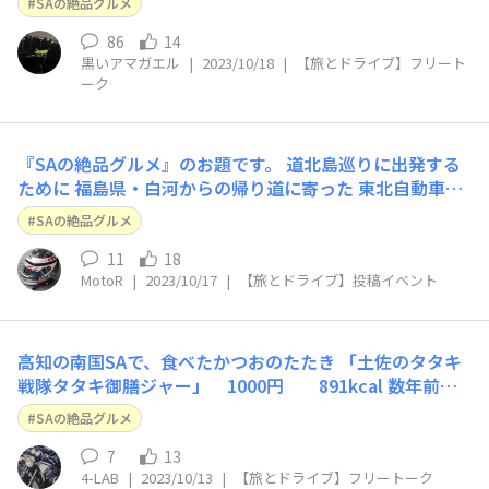
SAの絶品グルメ
86
14
黒いアマガエル
|
2023/10/18
|
【旅とドライブ】フリート
ーク
『SAの絶品グルメ』のお題です。 道北島巡りに出発する
ために 福島県・白河からの帰り道に寄った 東北自動車道
（上り）羽生PAの『鬼平江戸処』 池波正太郎「鬼平犯科
SAの絶品グルメ
帳」のファンなので、何回？立ち寄ったことでしょう…😅
帰宅したら、すぐに荷造りしなければなりません。 夕食
11
18
MotoR
|
2023/10/17
|
【旅とドライブ】投稿イベント
の準備・片付けの時間がない
高知の南国SAで、食べたかつおのたたき 「土佐のタタキ
戦隊タタキ御膳ジャー」 1000円 891kcal 数年前に
食べたので、今もあるメニューかどうか、ちょっとわから
SAの絶品グルメ
ないです。 当時の西イチグルメ決定戦に残ったそうです。
自宅から400km以上、走って、タタキをいただいて、車中
7
13
4-LAB
|
2023/10/13
|
【旅とドライブ】フリートーク
泊の充電ばっちしで