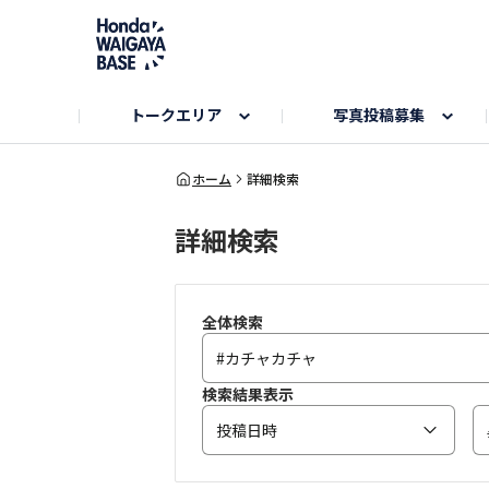
トークエリア
写真投稿募集
旅とドライブエリア
ハロウィンアルバム
お知らせ
Hondaキャンプ
カーラインアップ
コミュニティガイド
Honda GOLF
購入検討中の方へ
キャンプエリア
秋にまつわる写真
ホーム
詳細検索
詳細検索
Nシリーズエリア
未来に残したい日本の絶景
USER'S VOICE
VEZELエリア
とっておき
インターペット参加者エリア
自慢のHonda車
春の訪れ写真
いぬのき
全体検索
検索結果表示
投稿日時