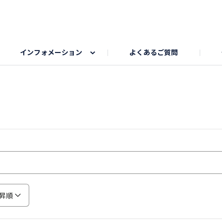
インフォメーション
よくあるご質問
Honda釣り倶楽部
ゴルフエリア
My Honda
海ドライブスポット
Honda Dog
釣りエリア
うちの子自慢
Honda Kids
わんこと楽しむエ
旅の思
のカレー写真
スポーツドライブエリア
クリスマスのお写真募集
何でもトークエリア
私の癒しシ
鹿嶋
もちフェスタ参加者エリア
冬休み
紅葉写真
愛犬とドライブ
シルバーウ
昇順