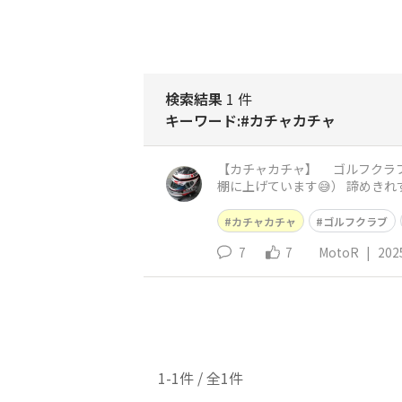
検索結果
1 件
キーワード:#カチャカチャ
【カチャカチャ】 ゴルフクラブのお話 以前はクラブを買う時に、自分に合う物を選んで買ったものですが 使ってみたら、合わない…（下手を
棚に上げています😅） 諦めきれずに、シ
🤔 https://waig
カチャカチャ
ゴルフクラブ
7
7
MotoR
|
202
1-1件 / 全1件