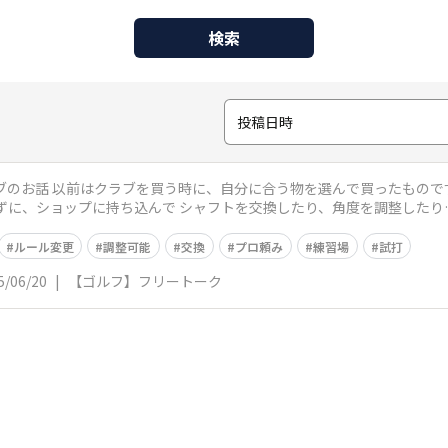
検索
投稿日時
ョップに持ち込んで シャフトを交換したり、角度を調整したり… 今回クラブを新調して、知りま
ルール変更
調整可能
交換
プロ頼み
練習場
試打
5/06/20
|
【ゴルフ】フリートーク