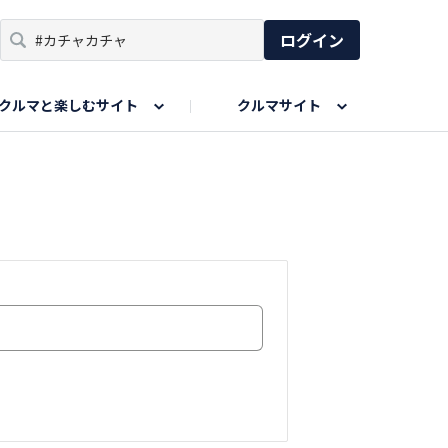
ログイン
クルマと楽しむサイト
クルマサイト
リア
い出
SPORTS DRIVE WEB
親子で楽しむエリア
あなたの最高の桜写真
Honda Magazine
ョット
エピソードツアー
夏の思い出写真
GWのお写真
ィーク
今年の夏、行って良かった場所