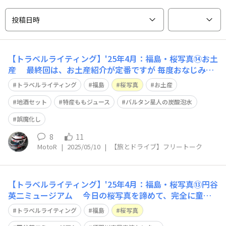
投稿日時
【トラベルライティング】'25年4月：福島・桜写真⑭お土
産 最終回は、お土産紹介が定番ですが 毎度おなじみ
の、福島なので 家族もコレといった興味は、なさそう？
トラベルライティング
福島
桜写真
お土産
🙄 クルマでドライブの時こそ、嵩や重量を気にしなく
て良いのですが とりあえず、地酒セットと特産ももジュ
地酒セット
特産ももジュース
バルタン星人の炭酸泡水
ース 「ウルトラマン オフィシャ
誤魔化し
8
11
MotoR
|
2025/05/10
|
【旅とドライブ】フリートーク
【トラベルライティング】'25年4月：福島・桜写真⑬円谷
英二ミュージアム 今日の桜写真を諦めて、完全に童心
に帰り 趣味の世界に走ります😀 tette テッテ 須賀川市民
トラベルライティング
福島
桜写真
交流センター内に有る 「円谷英二ミュージアム」が訪問