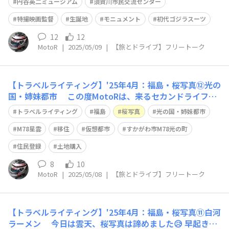
先😄 https://s-tette.jp/museum/index.htm
円谷英二ミュージアム
須賀川市民交流センター
特撮映画監督
生誕地
モニュメント
初代ゴジラスーツ
12
12
MotoR
|
2025/05/09
|
【旅とドライブ】フリートーク
【トラベルライティング】'25年4月：福島・桜写真⑫光の
国・姉妹都市 この度MotoRは、来るセカンドライフに
備え M78星雲にある「光の国」への移住するべく 仮想都
トラベルライティング
福島
桜写真
光の国・姉妹都市
市「すかがわ市M78光の町」住民登録と土地購入を済ませ
ました😀 https://m78-sukagawa.jp/ 先ずは、街の
M78星雲
移住
仮想都市
すかがわ市M78光の町
住民登録
土地購入
8
10
MotoR
|
2025/05/08
|
【旅とドライブ】フリートーク
【トラベルライティング】'25年4月：福島・桜写真⑪白河
ラーメン 今日は雲天、桜写真は諦めました😥 早起きし