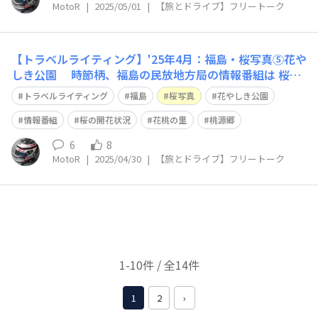
MotoR
|
2025/05/01
|
【旅とドライブ】フリートーク
【トラベルライティング】'25年4月：福島・桜写真⑤花や
しき公園 時節柄、福島の民放地方局の情報番組は 桜の
開花状況や名所からの中継で、一色です😀 そのお陰で、
トラベルライティング
福島
桜写真
花やしき公園
昨年は「観音寺川の桜並木」を知りました。 福島の桃
源郷と言えば、花見山公園が余りにも有名 番組では、朝
情報番組
桜の開花状況
花桃の里
桃源郷
の9時には駐車場が満車になった
6
8
MotoR
|
2025/04/30
|
【旅とドライブ】フリートーク
1-10件 / 全14件
1
2
›