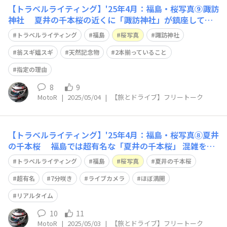
【トラベルライティング】'25年4月：福島・桜写真⑨諏訪
神社 夏井の千本桜の近くに「諏訪神社」が鎮座してい
ます😀 周りに観光地らしい場所もなく、千本桜のおか
トラベルライティング
福島
桜写真
諏訪神社
げ？ と思っていました… 観光客の皆さん、当然の如く
参拝へ 釣られて、MotoR夫婦も 鳥居をくぐり、社務所の
翁スギ媼スギ
天然記念物
2本揃っていること
脇を通ると 正面に、大きな
指定の理由
8
9
MotoR
|
2025/05/04
|
【旅とドライブ】フリートーク
【トラベルライティング】'25年4月：福島・桜写真⑧夏井
の千本桜 福島では超有名な「夏井の千本桜」 混雑を予
想して、昨年は諦めましたが 昨日は、まだ7分咲きとの情
トラベルライティング
福島
桜写真
夏井の千本桜
報が🙄 ところがライブカメラでは、ほぼ満開🌸 リアルタ
イムから1日遅れが、情報番組です 今がチャンスと、現
超有名
7分咲き
ライブカメラ
ほぼ満開
地に8時着を狙って出発し
リアルタイム
10
11
MotoR
|
2025/05/03
|
【旅とドライブ】フリートーク