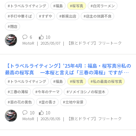
て、何やらお腹が空いて来たので ラーメン屋を探して、
トラベルライティング
福島
桜写真
白河ラーメン
市街地へ 山荘に向けて、帰路の途中 白河手打中華そば
「すずや」 で昼食を取ることにします😀 昨年9月に新
手打中華そば
すずや
新規出店
店主の体調不良
規出店のお店だそうで 食
閉店
6
10
MotoR
|
2025/05/07
|
【旅とドライブ】フリートーク
【トラベルライティング】'25年4月：福島・桜写真⑩私の
最高の桜写真 一本桜と言えば「三春の滝桜」ですが 今
年のテーマは、ソメイヨシノの桜並木😀 桜並木を求め
トラベルライティング
福島
桜写真
私の最高の桜写真
て名所をあちらこちらと、さ迷いましたが 晴れていて
も、空の青さが足りません… ソメイヨシノは、どうして
三春の滝桜
今年のテーマ
ソメイヨシノの桜並木
も淡色で 菜の花の黄色、空の青さ
菜の花の黄色
空の青さ
立地や背景
10
10
MotoR
|
2025/05/05
|
【旅とドライブ】フリートーク