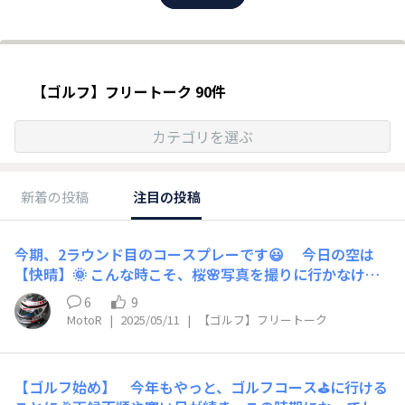
【ゴルフ】フリートーク 90件
カテゴリを選ぶ
新着の投稿
注目の投稿
今期、2ラウンド目のコースプレーです😃 今日の空は
【快晴】🌞 こんな時こそ、桜🌸写真を撮りに行かなけれ
ばならないのに… （夜明け前に、行って来ました～） ゴ
6
9
ルフ場⛳は予約制なので、急な変更は出来ません😓 （大
MotoR
|
2025/05/11
|
【ゴルフ】フリートーク
雨だったら、キャンセルしちゃうけど…） 先日プレー
した「太平洋クラブ白河リゾート」とは隣り合わせ 今日
プレーするのは、標高960m天空のゴルフリゾート 「白河
【ゴルフ始め】 今年もやっと、ゴルフコース⛳に行ける
メドウゴルフ倶楽部」です😄 先ず、いい訳から入りま