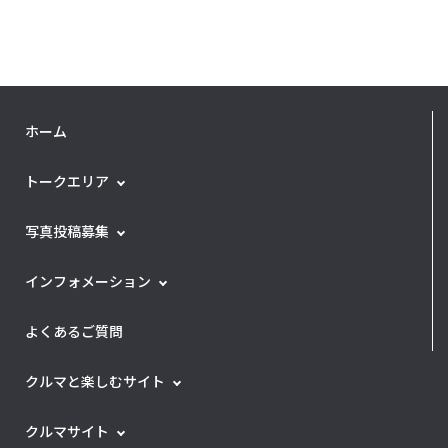
コが違う！上手くなる人、ならない人』というオンライン
相談会のご参加を募集しています！ ぜひ、この機会にご
応募くださいね♪ 詳しくはこちら▶︎https://www.hond
a.co.jp/asobi-base/event/golf20230626/
ホーム
トークエリア
写真投稿募集
インフォメーション
よくあるご質問
クルマと楽しむサイト
クルマサイト