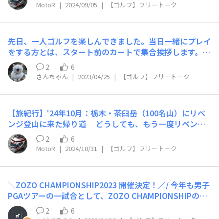
ルフ⛳をすることに🏌️‍♂️ 下界のゴルフ場では、熱中症で救
て、弾かれました） スマホで、期間の上位者が判ります。
MotoR
|
2024/09/05
|
【ゴルフ】フリートーク
急車が頻繁に出動中… 一昨年に痛い目に合い、7,8月はプ
現在トップの方は、ホールインワン20回 チョット…や
レー自粛中でしたが ココなら、その心配もなく ゴルフ
る気（競う気）が失せました😥
場はお山のてっぺん 隣の山には、スキー場が有るローケ
先日、一人ゴルフを楽しんできました。当日一緒にプレイ
ーションなので 逆に積雪のため、4~11月しかオープンし
🧿
をする方とは、スタート前のカートで集合挨拶します。一
ていません😅 ココのお気に入りの理由が、もう一つ 気
人の方に「よろしく」と言って、何気なくウェアを見た
圧が低いので空気抵抗が減り 1割ほど飛距離が伸びます😆
2
6
ら、本日着ようか迷っていた別のウェアーと全く同じもの
（飛ぶようになった～、と勘違い出来ます） OUT:42（奥
さんちゃん
|
2023/04/25
|
【ゴルフ】フリートーク
を着用されていました。もしかしたら 危なくおじさん二
さま48） でもインターバル取ると、夫婦共々INはいつも
人が、ペアルックで一日プレーするところでした。 (;^_^
のスコア💦
以上、一人ゴルフの危険性についてでした。
🧿
【旅紀行】'24年10月：栃木・茶臼岳（100名山）にリベ
ンジ登山に来た帰り道 どうしても、もう一度リベンジ
したいゴルフ場⛳️ https://waigaya-base.honda.co.jp/ch
2
6
ats/pskzy6xuox4dgxne 『グランディ那須白河ゴルフク
MotoR
|
2024/10/31
|
【ゴルフ】フリートーク
ラブ』でプレーしました😀 山荘から、東北道・白河IC
までの帰り道の途中に有るので 山荘の後片付けを済ま
し、全ての荷物を積み込んでの来場です。 大手リゾー
＼ZOZO CHAMPIONSHIP2023 開催決定！／/ 今年も男子
トクラブ経営のゴルフ場なので、様子は普通のゴルフ場と
PGAツアーの一試合として、ZOZO CHAMPIONSHIPの開
は違います。 入り口の門をくぐってから高台の建物を目
催が決まったそうです。 https://www.pgatour.com/arti
指します。 そびえる白亜の建物、リゾートホテルがメイ
2
6
cle/news/latest/2023/04/12/pga-tour-announces-rei