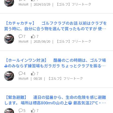
で、ゴルフ🏌️‍♂️もついでにプレーすることに😀 山荘の標高
MotoR
|
2024/10/29
|
【ゴルフ】フリートーク
800mでは既に寒くて、夜はストーブが必要な気候です お
山の上の「天空のゴルフ場」は、食事なしでプレーすれば
￥4,500の料金です （寒いので、安くしないと…真夏の逆
【カチャカチャ】 ゴルフクラブのお話 以前はクラブを
ですネ😅） どうせなら、紅葉🍂も見れて天然温泉♨に
買う時に、自分に合う物を選んで買ったものですが 使っ
も入れるゴルフ場⛳でプレーしたい😄 1日目に選んだのは
てみたら、合わない…（下手を棚に上げています😅） 諦
『白河高原カントリークラブ』 秘湯・源泉甲子温泉の名
7
7
めきれずに、ショップに持ち込んで シャフトを交換した
湯が楽しめるコースです。 （さて？どちらが目的なのか
MotoR
|
2025/06/20
|
【ゴルフ】フリートーク
り、角度を調整したり… 今回クラブを新調して、知り
😁？） 白河でも開場は古く、名門コースの様で 地元の
ました🤔 https://waigaya-base.honda.co.jp/chats/6zx
方々は、一番行きたいコースだそうですが 山岳のトリッ
qolfauip9narc 最新のモデルはルール変更で、調整可能に
キーなレイアウトは、ボールをいくつ失くすことか…😥
【ホールインワン対決】 酷暑のこの時期は、ゴルフ場
なったそう… 以前は自分に合うシャフトを、何種類も
（ふれこみは「雄大な丘陵コース」だそうですが…） 経
⛳のみならず練習場もガラガラ ちょっとクラブを振るだ
の中から選びました。 失敗したら交換は、プロ頼み（そ
営も、いつしか大手マンションデベロッパーのリゾート部
けで🏌️‍♂️汗だくになってしまいます💦 MotoRが通う練習
して工賃も高い） ところが今では簡単に…（ショップは
4
7
門になっています🤔
場には「トップトレーサー・レンジ」なる設備が導入され
死活問題か？） そこで、仕様の違うシャフトをヤフ○ク
MotoR
|
08/28
|
【ゴルフ】フリートーク
ていて https://www.golfdigest.co.jp/ttr/about/ この度
で入手 練習場で試打してみます😄 どちらが良いか？ そ
🧿
「ホールインワン対決」なるイベントが開催中😀 バーチ
の日その日で、違うスイングになるのだから 無駄な努力
ャルコースでホールインワンを狙う企画ですが 実際のボ
な、気もします😓
【緊急避難】 連日の猛暑から、生命の危険を感じ避難
ールを打ってのプレーなので、難しい…😓 懸賞品目当
します。 場所は標高800ｍの山の上😀 最高気温27℃・最
てで、MotoRも スクールの時間中に1時間×3回ほど挑戦
🧿
低気温20℃、エアコンは必要ありません😄 今日は、ゴ
しましたが 最高で0.17yardが勢いっぱい（ピンに当たっ
5
7