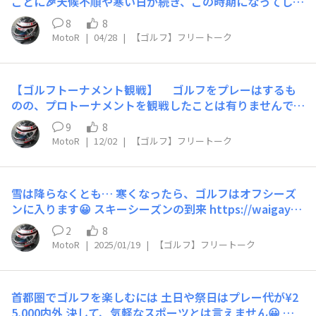
ことに🎉天候不順や寒い日が続き、この時期になってしま
す😅 快晴ですが、天空と言うだけあって 凄い風です😥…
いました…山荘整備のご褒美で、毎度お馴染みの「太平洋
寒いです🥶… 依って、スコアーは推して知るべし…
8
8
クラブ 白河リゾート」へ標高1,000ｍの高地なので、最高
「今年こそは3桁をたたかないゾ！」 早くも断念した次
MotoR
|
04/28
|
【ゴルフ】フリートーク
気温は13℃3月の首都圏近郊でプレーするのと、変わりま
第…😭 奥さまとは、結果は同スコアー 二人で、慰め合
せん😥 ココがお気に入りの訳は、コース内にカート乗
いました😂 （夫婦円満の秘訣です）
り入れ可能なのと4月料金は、シーズンインの特別料金
【ゴルフトーナメント観戦】 ゴルフをプレーはするも
（しかも1ダースのボール付👍）山の山頂なのでほぼフラ
🧿
のの、プロトーナメントを観戦したことは有りませんでし
ットで、コース幅も広くスコアーがまとまらないハズがな
た🙄 奥さまはイメージトレーニングと称して、週末のTV
い？ハズなんですが…😅 ただ、ココの落とし穴は遮る
9
8
放送で観戦していますが MotoRとしては余りにもレベル
ものがいないので、風が強い事も多く逆に無風だと、午前
MotoR
|
12/02
|
【ゴルフ】フリートーク
が違い過ぎて、余り興味が湧かず 自分がプレーするなら
中は朝霧が出てコースが見えない雨など降った日には、寒
未だしも、他人のゴルフを観に行くことになるとは…
くて…🥶雷⚡は、間違いなく直撃の恐れあり…😱 色々と
事の起こりは、スクールに通うゴルフ練習場のイベント
言い訳を、書きました🙄奥さま、初のハーフ40台ラウン
雪は降らなくとも… 寒くなったら、ゴルフはオフシーズ
「三井住友VISA太平洋マスターズ・チャレンジ」 バーチ
ド2桁まであと一歩😲
ンに入ります😀 スキーシーズンの到来 https://waigaya-
ャルで、St.Andrewsを使ってのニアピン大会 5ヤード以
base.honda.co.jp/chats/j1ozv0dql1tc9pgo?tree=gox4
内に寄せられたら、先着順で 『2025 三井住友VISA太平洋
2
8
🧿
8nxth7gcwvfj&tree_type=ChatComment ゴルフは3
マスターズ』の観戦ペアチケットが賞品で貰えます😀
MotoR
|
2025/01/19
|
【ゴルフ】フリートーク
月に入り、暖かくなるまで 練習場のみの、冬ごもりです
オールドコース11番・167ヤード、1ヤード打ち下ろし 5I
😄 昨シーズンは、10年ぶりにドライバーを新調し 飛距離
か6Iの距離なのですが、練習場には7Iしか持って来ていな
が少し戻りました（道具のおかげ…😅） 後は、真っ直ぐ
い…😓 仕方がないので、バックに入っていた5Wでハーフ
首都圏でゴルフを楽しむには 土日や祭日はプレー代が¥2
飛ばせるように…🙄 週1回の、ゴルフスクールで 精進に
ショット 何と2打目がカップの脇をすり抜けて、3.4ヤー
5,000内外 決して、気軽なスポーツとは言えません😀