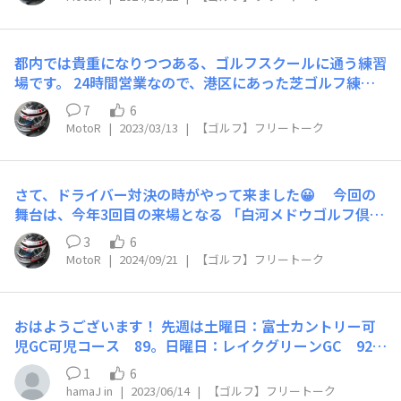
休日はゴルファー渋滞で時間が読めず…😥 （今回は、ス
タートを遅くしたのが悪かったか？😓） 息子は、2年ぶ
りのラウンド🏌️‍♂️の様子（大丈夫か～😅） そもそも、息子
都内では貴重になりつつある、ゴルフスクールに通う練習
がゴルフを始めた切っ掛けは 営業職、年齢の離れた取引
場です。 24時間営業なので、港区にあった芝ゴルフ練習
先担当者とのコミュニケーション・ツールとして… ただ
場が閉鎖された今は 深夜は芸能人ご用達！（レーサーさ
彼はゴルフを始めるに当たり、1年間ゴルフスクールに通
7
6
ん達も良く来てます） 駐車場は超高級車ばかりなので、
いました。 妻（こちらもスクール上がり）と一緒で綺麗
MotoR
|
2023/03/13
|
【ゴルフ】フリートーク
練習の合間に目の保養をしています。 そんな事より、コ
なフォーム、理論通りのスイング コースデビューが取
ーチに促され自己流スイング大改造中！ 奥のフェンスに
引先のコンペだったようですが、初ラウンドスコアーは1
届き始め、以前の飛距離が戻りつつあります。 後は方向
05 ぜんぜん満足していない様で、次の日直ぐに練習場に
さて、ドライバー対決の時がやって来ました😀 今回の
が一番、問題なのですが…。
行っていました。 （彼的には、TVゲームならアンダーパ
舞台は、今年3回目の来場となる 「白河メドウゴルフ倶楽
ーでまわるから？） それから3か月後の、ゴルフ人生2回
部」 https://www.meadow-golf.com/ 標高960mにあ
🧿
3
6
目のスコアーは早くも100切り…😲 さて、今回の対決結
る“天空のゴルフリゾート”が謳い文句 この日は、台風
MotoR
|
2024/09/21
|
【ゴルフ】フリートーク
果ですが…家族内機密にしておきます😎
🌀10号の進路を睨みながらでしたが 8月最終週なのに、気
温は25℃ 言い訳なしでの、ドライバー対決となりました
🧿
👎 🧿
おはようございます！ 先週は土曜日：富士カントリー可
児GC可児コース 89。日曜日：レイクグリーンGC 92。
当初雨予報だったのですが、２日間ともカンカンの晴天で
1
6
真っ黒です^^;。 天気のいい日に芝生の上でＧＯＬＦ！最
hamaJ in
|
2023/06/14
|
【ゴルフ】フリートーク