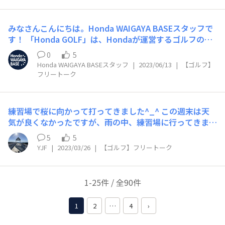
みなさんこんにちは。Honda WAIGAYA BASEスタッフで
す！ 「Honda GOLF」は、Hondaが運営するゴルフの情
報サイト。 プロゴルファーが解説するレッスン動画やス
0
5
コアアップにつながるゴルフ理論など、ゴルフ上達に役立
Honda WAIGAYA BASEスタッフ
|
2023/06/13
|
【ゴルフ】
つ情報を多数掲載中！ワンランク上を目指すゴルファーを
フリートーク
応援します。 今回は、スタッフが厳選のプロゴルファー
によるオンラインレッスン動画をご紹介！ ・三觜喜一プ
ロがゴルファーの悩みを解決！ミスショットがなくなる脳
練習場で桜に向かって打ってきました^_^ この週末は天
内革命レッスン https://www.honda.co.jp/golf/lesson/
気が良くなかったですが、雨の中、練習場に行ってきまし
brain-revolution/ ・星野英正プロの基本強化レッスン
た。 この練習場では、山に向かって打つ感じで、ポール
「新しく」かつ「普遍的な」基本でゴルフを強化！ http
5
5
を打つ先には、桜の木もあり、五分咲きくらいでしたが、
YJF
|
2023/03/26
|
【ゴルフ】フリートーク
s://www.honda.co.jp/golf/lesson/strengthen/ ・三觜
気分はよかったです。 みなさんが行く練習場は、どんな
喜一プロのやり直しレッスン 練習しても上手くならない
特徴ありますか？
悩みをズバッと解決 https://www.honda.co.jp/golf/les
1-25件 / 全90件
son/start-over/ ぜひ、みなさんのお気に入りコンテンツ
をコメント欄で教えてください！ また、いろいろな趣味
のプロたちによるオンライン・オフライン講座を開催して
1
2
…
4
›
いる「Honda ASOBI BASE」では『【ゴルフ相談会】コ