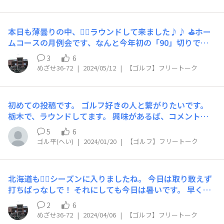
高っすね！ これからはもう短パンですね^^
本日も薄曇りの中、🏌️‍♂️ラウンドして来ました♪♪ ⛳️ホー
ムコースの月例会です、なんと今年初の「90」切りです
😄ゾロ目👀では有りませんが44.43の87です！言う事無
3
6
し！
めざせ36-72
|
2024/05/12
|
【ゴルフ】フリートーク
初めての投稿です。 ゴルフ好きの人と繋がりたいです。
栃木で、ラウンドしてます。 興味があるば、コメントく
ださいね。
5
6
ゴル平(へい)
|
2024/01/20
|
【ゴルフ】フリートーク
北海道も🏌️‍♂️シーズンに入りましたね。 今日は取り敢えず
打ちぱっなしで！ それにしても今日は暑いです。 早くラ
ウンド⛳️したい❣️
2
6
めざせ36-72
|
2024/04/06
|
【ゴルフ】フリートーク