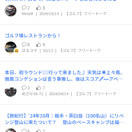
努めます🙇‍♂️
ドに付きました👍 （奥さまも意地になり、4Wの25打目が
最近は、山荘の有る福島・白河でプレーすることが多くな
🧿
2
8
4.4ヤードに） 男子プロの大会は、飛距離も参考になら
り 休日でも△¥10,000は安く、平日なら食事付きで¥5,00
MotoR
|
2024/10/14
|
【ゴルフ】フリートーク
ないのでどうしようか？🤔 たまたま鈴鹿詣での日にちと
0を切ることも そして、何よりなのはクルマで30分圏内に
重なっていたので、静岡・御殿場なら寄り道で 当日券
15ヶ所以上もゴルフ場⛳️が有ります ほとんど制覇しま
は、￥6,000するそうですし🙄 さてゴルフ観戦の感想は…
したが どうしても、もう一度リベンジしたいゴルフ場⛳️
ゲームでなら対抗できそうです😅
ゴルフ場レストランから！
「グランディ那須白河ゴルフクラブ」 https://www.rtg.j
p/golf/g-nasu/ 有志12名でミニ・コンペを開催 翌週が
8
8
🧿
男子プロ大会の「ダンロップフェニックストーナメント」
はるコマ
|
02/12
|
【ゴルフ】フリートーク
だったので ラフは伸ばし放題…ボールは沈み、真上から
でないと見えません😓 フェアウェイを外したら＋1は決定
した様なもの… 100を切れたのが、数名という難しさでし
本日、初ラウンド🏌️‍♂️行って来ました♪ 天気は☀️上々風、
た😅 ぜひ普通の芝の状態で、もう一度プレーしたい 10
微風コンデションは言う事無し、後はスコア🖊️•••アベレ
月21日、予約いれました😄（雨降るな～） そして、
ージゴルファーらしく46・46でヨロヨロでした🤷🏻‍♂️ これ
3
7
もう一度リベンジしたいゴルフ場⛳️福島・ボナリ高原G
から上げて行きたい😤
めざせ36-72
|
2024/04/14
|
【ゴルフ】フリートーク
C。 https://waigaya-base.honda.co.jp/chats/gkhtvih
gjljnl3mp ここも、また行きたい😉
🧿
【旅紀行】'24年10月：栃木・茶臼岳（100名山）にリベ
ンジ登山に来たついで？ 登山のベースキャンプは福
島・羽鳥湖の山荘なら宿泊費はタダです。 せっかくなの
6
7