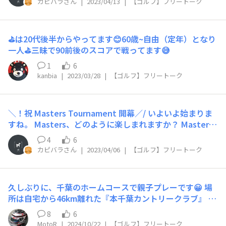
ンの施設（結婚式場もある） 玄関先には、トヨタ2000GT
カピバラさん
|
2023/04/13
|
【ゴルフ】フリートーク
magined-2023-fedexcup-fall https://zozochampions
が5台も停まっていました。 オーナーズクラブのオフ会で
hip.com/news/info20230412.html まあ何せ、チケット
紳士淑女の皆様が、記念撮影中でした。 （1台2億だか
代がべらぼうに高いので今年はどうするか迷っているので
ら…計10億円😲） 普通のゴルフ場のクラブハウスと
⛳は20代後半からやってます😊60歳~自由（定年）となり
すが、世界最高峰ツアー選手のプレイを間近で観られる機
は、チョット違う入り口… 受付も個室で、コンシェルジ
一人⛳三昧で90前後のスコアで戦ってます😅
会は早々ないので歯を食いしばっていくべきか、家族会議
ュが座る大きなテーブルで記名します😅 公式HPからで
を開こうと思います。 観戦に行くと決められている方、
1
6
は、ゲストはプレー予約できないので ゴルフ場予約サイ
いらっしゃいますか？
kanbia
|
2023/03/28
|
【ゴルフ】フリートーク
トから予約しました😄 単にゴルフを楽しむには、高級す
ぎるかナ🤔
🧿
＼！祝 Masters Tournament 開幕／/ いよいよ始まりま
すね。 Masters、どのように楽しまれますか？ Masters
は Augusta National Golf Clubの美しさと、 予選前の
4
6
「Par 3 contest」でチビっ子を始めとした家族がキャデ
カピバラさん
|
2023/04/06
|
【ゴルフ】フリートーク
ィーのユニフォームを着て楽しそうに過ごしている様子を
観られるのが毎年楽しみです。 あ、あと、「Champions
Dinner」で前年優勝者がどんな食事を出してくるかって
久しぶりに、千葉のホームコースで親子プレーです😀 場
のも楽しみの一つです。 チケットなかなか買えないです
所は自宅から46km離れた『本千葉カントリークラブ』
が、一生に一度、観に行きたいです。
道程のほとんどが高速道路でなので、45分あれば着く距
8
6
離なのですが そこは千葉のゴルフ銀座の入り口なので、
MotoR
|
2024/10/22
|
【ゴルフ】フリートーク