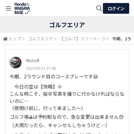
ログイン
全体検索
ゴルフエリア
トップ
＞
ゴルフエリア
＞
【ゴルフ】フリートーク
＞
今期、2ラウ
検索
MotoR
2025/05/11 07:48
今期、2ラウンド目のコースプレーです😃
今日の空は【快晴】🌞
こんな時こそ、桜🌸写真を撮りに行かなければならな
いのに…
（夜明け前に、行って来ました～）
ゴルフ場⛳は予約制なので、急な変更は出来ません😓
（大雨だったら、キャンセルしちゃうけど…）