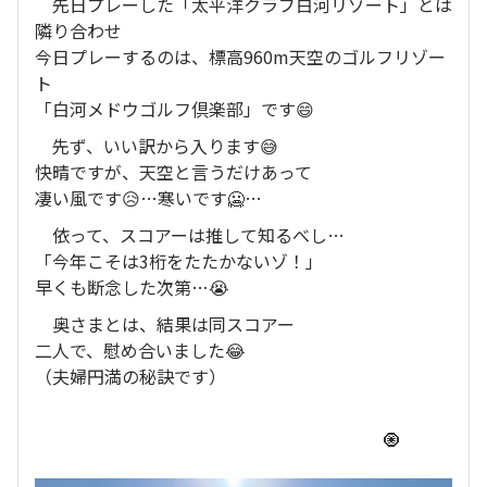
先日プレーした「太平洋クラブ白河リゾート」とは
隣り合わせ
今日プレーするのは、標高960m天空のゴルフリゾー
ト
「白河メドウゴルフ倶楽部」です😄
先ず、いい訳から入ります😅
快晴ですが、天空と言うだけあって
凄い風です😥…寒いです🥶…
依って、スコアーは推して知るべし…
「今年こそは3桁をたたかないゾ！」
早くも断念した次第…😭
奥さまとは、結果は同スコアー
二人で、慰め合いました😂
（夫婦円満の秘訣です）
🧿