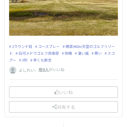
2ラウンド目
コースプレー
標高960m天空のゴルフリゾー
ト
白河メドウゴルフ倶楽部
快晴
凄い風
寒い
スコ
アー
3桁
早くも断念
、
他8人
がいいね
よしれい
いいね
共有する