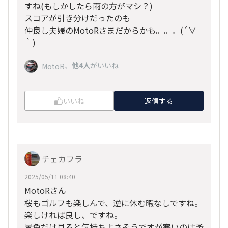
すね(もしかしたら雨の方がマシ？)
スコアが引き分けだったのも
仲良し夫婦のMotoRさまだからかも。。。(
´∀
｀
)
、
他4人
がいいね
MotoR
いいね
返信する
チェカフラ
2025/05/11 08:40
MotoRさん
桜もゴルフも楽しんで、逆に休む暇なしですね。
楽しければ良し、ですね。
景色だけ見ると気持ちよさそうですが寒いのは予