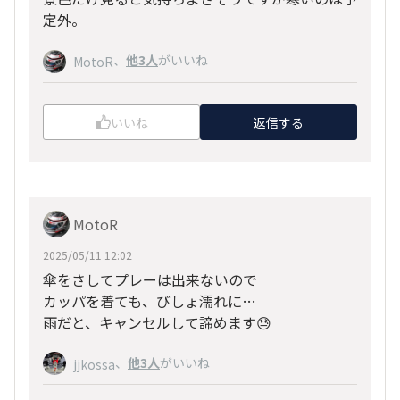
定外。
、
他3人
がいいね
MotoR
いいね
返信する
MotoR
2025/05/11 12:02
傘をさしてプレーは出来ないので
カッパを着ても、びしょ濡れに…
雨だと、キャンセルして諦めます😓
、
他3人
がいいね
jjkossa