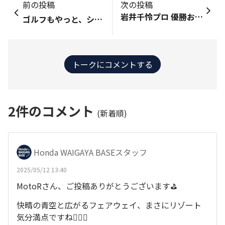
前の投稿
次の投稿
岩井千怜プロ 優勝おめでとうございます。
ゴルフもやっと、シーズンイン⛳ 初ラウンドは太平洋クラブ白河リゾートです。 今シーズンを占う、スタートのコースなので とにかく簡単な、コースレート（難易度）の低いコースで… ココは標高が高いお山のテッペン 距離はそこそこでも、気圧が低いので1割以上飛びます😀 山の上の平らな部分をコースにしてあり、アップダウンが無い😉 フェアウェイは広く、ティーグランドからピンの旗が見通せます😄 コース脇の木々も小さくて、まるで河川敷コースのようなレイアウト😁 そして、ゴルフカートがフェアウェイ乗り入れ可なので疲れない😆 唯一の難点は この時期は、まだ少し寒いこと（下界の3月中旬の気温） そして風があると、遮るものが余り無い😓 絶対に3桁を叩かない？であろうコースをチョイスして 気持ち良く、シーズンインを図りました🙂 後は、奥さまに負けないことでしょうか？😅 🧿
トークにコメントする
2
件のコメント
(新着順)
Honda WAIGAYA BASEスタッフ
2025/05/12 13:40
MotoRさん、ご投稿ありがとうございます⛳
快晴の青空と広がるフェアウェイ、まさにリゾート
気分満点ですね🏌️‍♂️✨