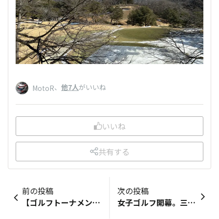
、
他7人
がいいね
MotoR
いいね
共有する
前の投稿
次の投稿
【ゴルフトーナメント観戦】 ゴルフをプレーはするものの、プロトーナメントを観戦したことは有りませんでした🙄 奥さまはイメージトレーニングと称して、週末のTV放送で観戦していますが MotoRとしては余りにもレベルが違い過ぎて、余り興味が湧かず 自分がプレーするなら未だしも、他人のゴルフを観に行くことになるとは… 事の起こりは、スクールに通うゴルフ練習場のイベント 「三井住友VISA太平洋マスターズ・チャレンジ」 バーチャルで、St.Andrewsを使ってのニアピン大会 5ヤード以内に寄せられたら、先着順で 『2025 三井住友VISA太平洋マスターズ』の観戦ペアチケットが賞品で貰えます😀 オールドコース11番・167ヤード、1ヤード打ち下ろし 5Iか6Iの距離なのですが、練習場には7Iしか持って来ていない…😓 仕方がないので、バックに入っていた5Wでハーフショット 何と2打目がカップの脇をすり抜けて、3.4ヤードに付きました👍 （奥さまも意地になり、4Wの25打目が4.4ヤードに） 男子プロの大会は、飛距離も参考にならないのでどうしようか？🤔 たまたま鈴鹿詣での日にちと重なっていたので、静岡・御殿場なら寄り道で 当日券は、￥6,000するそうですし🙄 さてゴルフ観戦の感想は…ゲームでなら対抗できそうです😅 🧿
女子ゴルフ開幕。三連覇期待してます。