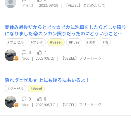
マイロ
|
2023/08/28
|
【VEZEL】はじめまして
夏休み最後だからとピッカピカに洗車をしたらどしゃ降り
になりました😂カンカン照りだったのにどういうことで
しょうか😅
ヴェゼル
プレイ
Vezel
PLaY
洗車
雨
0
7
Nico
|
2023/08/27
|
【VEZEL】フリートーク
隠れヴェゼル★ 上にも後ろにもいるよ！
ヴェゼル
Vezel
0
8
Nico
|
2023/06/17
|
【VEZEL】フリートーク