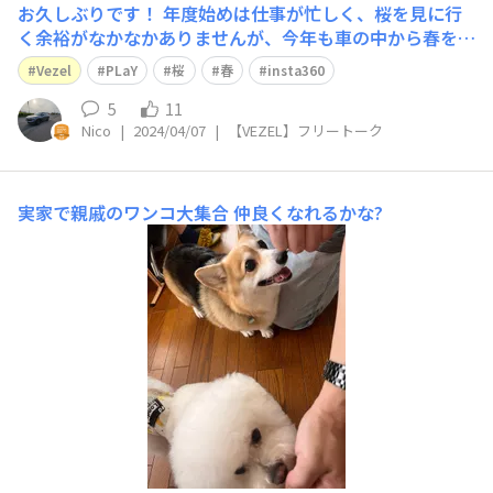
お久しぶりです！ 年度始めは仕事が忙しく、桜を見に行
く余裕がなかなかありませんが、今年も車の中から春を感
じることができました🌸 パノラマルーフのシェードを開
Vezel
PLaY
桜
春
insta360
けてお花見です！走りながら、たくさんの春を見つけまし
た！
5
11
Nico
|
2024/04/07
|
【VEZEL】フリートーク
実家で親戚のワンコ大集合
仲良くなれるかな?