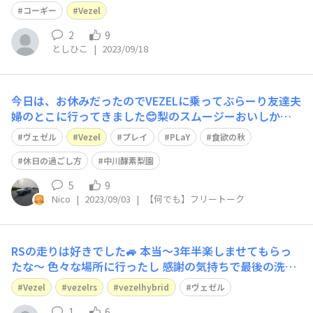
コーギー
Vezel
2
9
としひこ
|
2023/09/18
今日は、お休みだったのでVEZELに乗ってぶらーり友達夫
婦のとこに行ってきました😊梨のスムージーおいしかっ
た😌❤️こだわりの梨😊 まだまだ暑いですが…秋を感じま
ヴェゼル
Vezel
プレイ
PLaY
食欲の秋
した！ 食欲の秋🍹ですね😊
休日の過ごし方
中川酵素梨園
5
9
Nico
|
2023/09/03
|
【何でも】フリートーク
RSの走りは好きでした🚙 本当〜3年半楽しませてもらっ
たな〜 色々な場所に行ったし 感謝の気持ちで最後の洗車
しました ありがとう🙏
Vezel
vezelrs
vezelhybrid
ヴェゼル
1
6