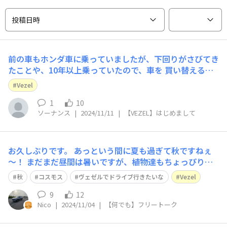
投稿日時
前の車もホンダ車に乗っていましたが、下回りがさびてき
たことや、10年以上乗っていたので、車を 買い替えるこ
とにしました。 ディーラーさんからいろいろとお話を聞
Vezel
いて、ヴェゼルにすることに決めました。 中古だったの
で、納車までは一ヶ月程で自分の元へやってきました。
1
10
ソーナンス
|
2024/11/11
|
【VEZEL】はじめまして
車体も大きくとても乗りやすい車で購入し
お久しぶりです。 あっという間に夏も過ぎて秋ですねぇ
～！ まだまだ昼間は暑いですが、植物達もちょっぴり遅
い秋を感じさせてくれています！ 今年の冬は、どうなる
秋
コスモス
ヴェゼルでドライブ行きたいな
Vezel
ことやら😊
9
12
Nico
|
2024/11/04
|
【何でも】フリートーク