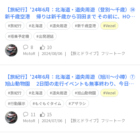
【旅紀行】'24年6月：北海道・道央周遊（登別～千歳）㉞
新千歳空港 帰りは新千歳から羽田まで その前に、HON
DAレンタリースにVEZELを返却😃 色々な予定変更もあ
旅紀行
北海道
道央周遊
新千歳空港
Vezel
り、約束の2時間前に返却しました。 最近、飛行機には
ツキがなく 搭乗予定機の遅延や欠航が続いています…😥
搭乗予定機
出発遅延
さて、今回は？ やっ
8
10
MotoR
|
2024/08/06
|
【旅とドライブ】フリートーク
【旅紀行】'24年6月：北海道・道央周遊（旭川～小樽）⑦
旭山動物園 2日間の走行イベントも無事終わり、今日か
ら道央周遊も後半戦に入ります。 （禁SNSの誓約書を書
旅紀行
北海道
道央周遊
旭山動物園
Vezel
いたので、詳細はSPORTS DRIVE WEBに掲載予定） 4日
間の移動とスポーツドライブで、お世話になったクルマを
行動展示
もぐもぐタイム
アザラシ
陸送で東京に送り
11
15
MotoR
|
2024/07/06
|
【旅とドライブ】フリートーク