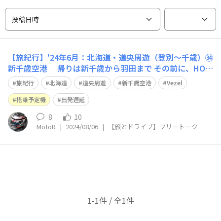
投稿日時
【旅紀行】'24年6月：北海道・道央周遊（登別～千歳）㉞
新千歳空港 帰りは新千歳から羽田まで その前に、HON
DAレンタリースにVEZELを返却😃 色々な予定変更もあ
旅紀行
北海道
道央周遊
新千歳空港
Vezel
り、約束の2時間前に返却しました。 最近、飛行機には
ツキがなく 搭乗予定機の遅延や欠航が続いています…😥
搭乗予定機
出発遅延
さて、今回は？ やっ
8
10
MotoR
|
2024/08/06
|
【旅とドライブ】フリートーク
1-1件 / 全1件