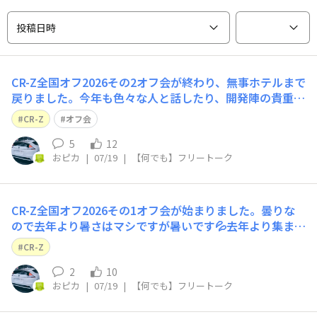
投稿日時
CR-Z全国オフ2026その2オフ会が終わり、無事ホテルまで
戻りました。今年も色々な人と話したり、開発陣の貴重な
お話しが聞けてとても楽しいオフ会でした！また機会があ
CR-Z
オフ会
れば参加したいな〜
5
12
おピカ
|
07/19
|
【何でも】フリートーク
CR-Z全国オフ2026その1オフ会が始まりました。曇りな
ので去年より暑さはマシですが暑いです💦去年より集まっ
た台数が少ない気がします。
CR-Z
2
10
おピカ
|
07/19
|
【何でも】フリートーク