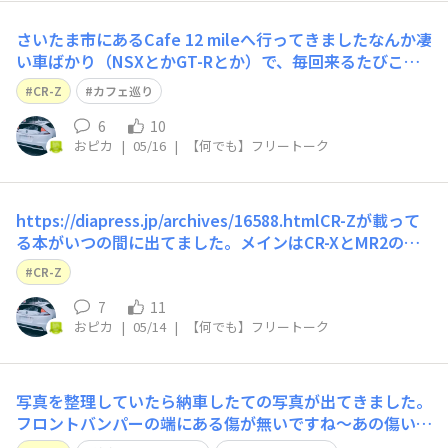
さいたま市にあるCafe 12 mileへ行ってきましたなんか凄
い車ばかり（NSXとかGT-Rとか）で、毎回来るたびこの
車（CR-Z）で来て良いんだろうかという気分になってい
CR-Z
カフェ巡り
るのですが、楽しく過ごせましたとさそんで通りすがりの
車好き中学生にも見事にスルーされてて笑える😂それに
6
10
おピカ
|
05/16
|
【何でも】フリートーク
しても展示の車のエンジン
https://diapress.jp/archives/16588.htmlCR-Zが載って
る本がいつの間に出てました。メインはCR-XとMR2のよ
うですが…それにしてもMR-Sとか懐かしい〜小さい頃こ
CR-Z
の車のことポルシェだと勘違いしてました。
7
11
おピカ
|
05/14
|
【何でも】フリートーク
写真を整理していたら納車したての写真が出てきました。
フロントバンパーの端にある傷が無いですね〜あの傷いつ
付けちゃったんだろ？