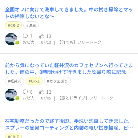
全国オフに向けて洗車してきました。中の拭き掃除とマッ
トの掃除しないとな〜
CR-Z
洗車
7
13
おピカ
|
07/13
|
【何でも】フリートーク
前から気になっていた軽井沢のカフェセブンへ行ってきま
した。雨の中、3時間かけて行きました💦帰り際に記念に
お立ち台で写真を取りました。
軽井沢
CR-Z
カフェ巡り
8
12
おピカ
|
07/05
|
【旅とドライブ】フリートーク
在宅勤務だったので終了後即、手洗い洗車してきました。
スプレーの簡易コーティングと内装の軽い拭き掃除、ピカ
ールでマフラーを磨きました。スプレーのコーティング剤
CR-Z