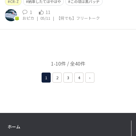
CR-Z
納車したてほやほや
この頃は黒バッヂ
1
11
おピカ
|
05/11
|
【何でも】フリートーク
1-10件 / 全40件
1
2
3
4
›
ホーム