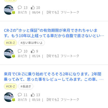
はAZのアクアシャインクリアを使っています。スプレー
して拭き取るだけなので素人でも楽ちんです。
13
10
おピカ
|
06/04
|
【何でも】フリートーク
CR-Zの"ホッと保証"の有効期限が来月できれちゃいま
す。もう10年以上経ってる車だから自腹で直さないといけ
なくなりました💦ハイブリッドバッテリーがいつまで持つ
CR-Z
古い車は辛いよ
のか心配です😥
10
9
おピカ
|
05/24
|
【何でも】フリートーク
来月でCR-Zに乗り始めてそろそろ2年になります。2年間
乗ってみて、思った事をレビューしてみます。​この車、巷
で言われているような遅い、パワー不足といった不満は、
CR-Z
長過ぎ
普段のドライブではまったく感じていませんでした。しか
し、この前サーキット走行をしてみて初めて、ノーマルだ
11
13
おピカ
|
05/18
|
【何でも】フリートーク
と少し物足りないのかな？と感じまし