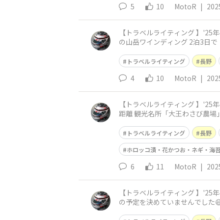
5
10
MotoR
|
202
【トラベルライティング 】'25年4月：長
の山岳ワインディング 2泊3日
最終日は、諏訪湖へ下山し
トラベルライティング
長野
4
10
MotoR
|
202
【トラベルライティング 】'25年4月：長野
距離 観光名所「大王わさび農場」でランチタイム😃 MotoR夫婦は、４～５回と訪れた
行ったことが無い」
トラベルライティング
長野
ホロッコ漬・花かつお・ネギ・海
6
11
MotoR
|
202
【トラベルライティング 】'25年4月：
の予定を決めていませんでした😅
ース [C案]美ヶ原高