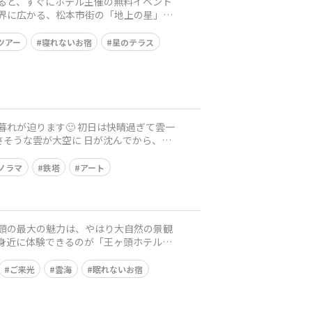
下界に広かる、松本市街の「地上の星」観
ツアー
寝れないお宿
星のテラス
ノラマ
鉄塔
アート
を身近に体験できるのが「王ヶ頭ホテル」
ご来光
雲海
眠れないお宿