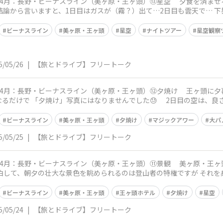
ナスライン（美ヶ原・王ヶ頭）⑬星空 夕食を済ませると、すぐにホテル主催の無料イベント
 結論から言いますと、1日目はガスが（霧？）出て…2日目も雲天で… 
ビーナスライン
美ヶ原・王ヶ頭
星空
ナイトツアー
星空観察
5/05/26
|
【旅とドライブ】フリートーク
ナスライン（美ヶ原・王ヶ頭）⑫夕焼け 王ヶ頭に夕暮れが迫ります🙂 初日は快晴過ぎて雲一
真にはなりませんでした😓 2日目の空は、良さそうな雲が大空に 日が沈んでから、約
ビーナスライン
美ヶ原・王ヶ頭
夕焼け
マジックアワー
大パ
5/05/25
|
【旅とドライブ】フリートーク
ナスライン（美ヶ原・王ヶ頭）⑪景観 美ヶ原・王ヶ頭の最大の魅力は、やはり大自然の景観
ｍで宿泊して、朝夕の壮大な景色を眺められるのは登山者の特権ですが それ
ビーナスライン
美ヶ原・王ヶ頭
王ヶ頭ホテル
夕焼け
星空
5/05/24
|
【旅とドライブ】フリートーク