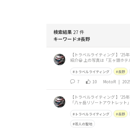
検索結果
27 件
キーワード:#長野
【トラベルライティング 】'25年4月：長野・ビ
紹介😀 上の写真は「王ヶ頭ホテル」の売
訪そば打ち道場でも お土
トラベルライティング
長野
7
10
MotoR
|
202
【トラベルライティング 】'25年4月：長野・ビー
「八ヶ岳リゾートアウトレット」
ネ…） 先ずは「道の駅こぶ
トラベルライティング
長野
若人の聖地