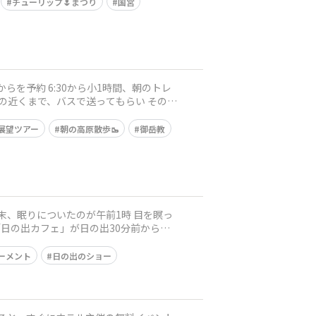
チューリップ🌷まつり
国営
展望ツアー
朝の高原散歩🥾
御岳教
ーメント
日の出のショー