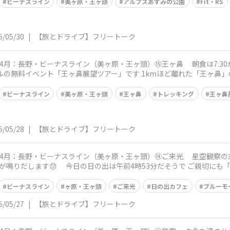
ビーナスライン
美ヶ原・王ヶ頭
アルプスあずみの公園
Fit・RS
5/05/30
|
【旅とドライブ】フリートーク
スライン（美ヶ原・王ヶ頭）⑮王ヶ鼻 朝食は7:30からを予約 6:30から小1時間、朝のトレ
ビーナスライン
美ヶ原・王ヶ頭
王ヶ鼻
トレッキング
王ヶ鼻
5/05/28
|
【旅とドライブ】フリートーク
ーナスライン（美ヶ原・王ヶ頭）⑭ご来光 星空観察の末、眠りについたのが午前1時 目を瞑っ
 ご親切にも「日の出カフェ」が日の出30分前からオ
ビーナスライン
ヶ原・王ヶ頭
ご来光
日の出カフェ
ブルーモ
5/05/27
|
【旅とドライブ】フリートーク