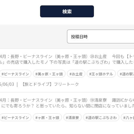
検索
投稿日時
ーナスライン（美ヶ原・王ヶ頭）⑳お土産 今回も【トラベルライティング 】の締めは、お土産
店で購入したモノ 下の写真は「道の駅こぶちざわ」で購入したモノ ご紹介した、大王わさび農
ビーナスライン
美ヶ原・王ヶ頭
お土産
王ヶ頭ホテル
道の駅
5/06/03
|
【旅とドライブ】フリートーク
ナスライン（美ヶ原・王ヶ頭）⑲清泉寮 諏訪ICから中央道に乗って、小淵沢ICまで 当初は
にでも寄ろうか？ と思っていたら、知らない間に閉店になっていました
ビーナスライン
ヶ原・王ヶ頭
清泉寮
道の駅こぶちさわ
八ヶ