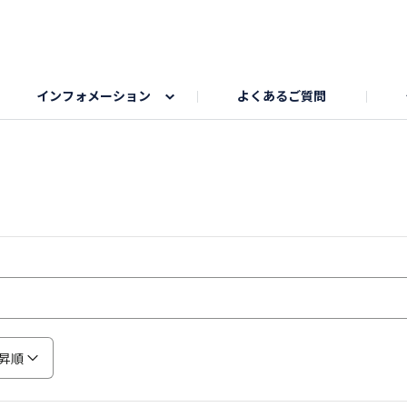
インフォメーション
よくあるご質問
Honda釣り倶楽部
ゴルフエリア
My Honda
海ドライブスポット
Honda Dog
釣りエリア
うちの子自慢
Honda Kids
わんこと楽しむエ
旅の思
のカレー写真
スポーツドライブエリア
クリスマスのお写真募集
何でもトークエリア
私の癒しシ
鹿嶋
もちフェスタ参加者エリア
冬休み
紅葉写真
愛犬とドライブ
シルバーウ
昇順