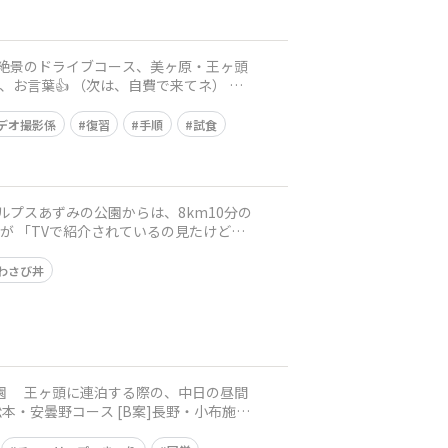
、お言葉👍 （次は、自費で来てネ）
デオ撮影係
復習
手順
試食
わさび丼
昼間
本・安曇野コース [B案]長野・小布施コ