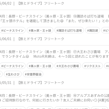
5/06/02
|
【旅とドライブ】フリートーク
野・ビーナスライン（美ヶ原・王ヶ頭）⑱諏訪そば打ち道場 絶景のドライブコース、美ヶ原・王ヶ頭
で「王ヶ頭ホテル」を堪能して頂きました😄 「また、ぜひ来たい！」との
ビーナスライン
美ヶ原・王ヶ頭
諏訪そば打ち道場
諏訪湖
ビ
5/06/01
|
【旅とドライブ】フリートーク
・ビーナスライン（美ヶ原・王ヶ頭）⑰大王わさび農場 アルプスあずみの公園からは、8km10分の
ことが有りますが 「TVで紹介されているの見たけど、
ビーナスライン
美ヶ原・王ヶ頭
大王わさび農場
リクエスト
苔
生わさび
安曇野醤油
5/05/31
|
【旅とドライブ】フリートーク
長野・ビーナスライン（美ヶ原・王ヶ頭）⑯アルプスあずみの公園 王ヶ頭に連泊する際の、中日の
 ご招待旅行なので、何処に行きたいか？友人ご夫婦にお伺い🙄 [A案]松