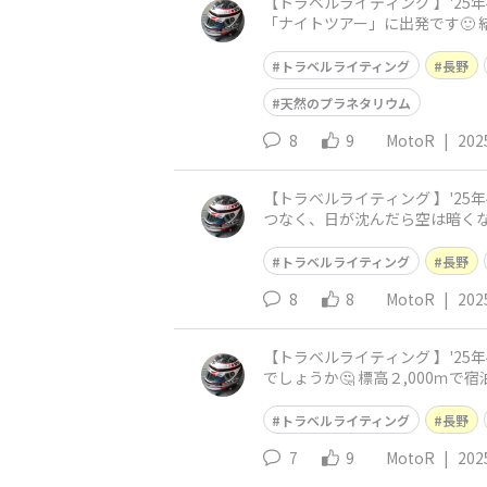
【トラベルライティング 】'25年4月：長野・ビー
「ナイトツアー」に出発です🙂
察と「野生のシカ」観察となり
トラベルライティング
長野
天然のプラネタリウム
8
9
MotoR
|
202
【トラベルライティング 】'25年4月：長野・ビー
つなく、日が沈んだら空は暗くなるだけで 「夕焼け」写
30分間のマジックアワー
トラベルライティング
長野
8
8
MotoR
|
202
【トラベルライティング 】'25年4月：長野・ビー
でしょうか🤔 標高２,000
のもう一つの魅力😀 ホ
トラベルライティング
長野
7
9
MotoR
|
202