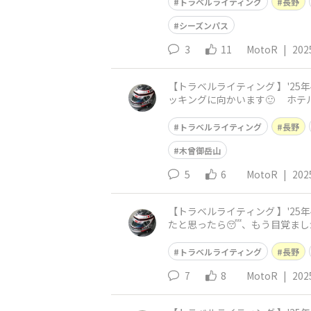
トラベルライティング
長野
シーズンパス
3
11
MotoR
|
202
【トラベルライティング 】'25年4月：長野・ビーナ
ッキングに向かいます🙂 ホテルの無料イベント「王ヶ鼻展望ツアー」です 1kmほど離れた「王ヶ鼻」の近くまで、バスで送ってもらい その後
は遊歩道で、朝
トラベルライティング
長野
木曾御岳山
5
6
MotoR
|
202
【トラベルライティング 】'25年4月：長野・ビ
たと思ったら😴、もう目覚ましが鳴りだします😓 今日の日の出は午前4時53分だそうで
ープンします🙂 夕焼けは
トラベルライティング
長野
7
8
MotoR
|
202