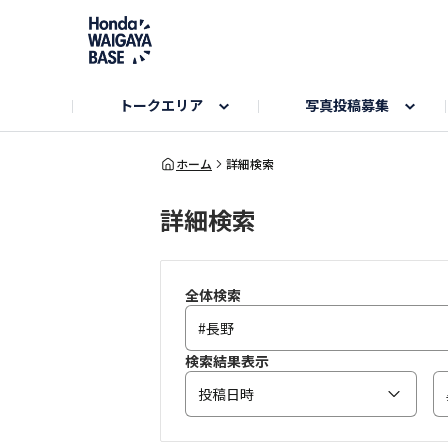
トークエリア
写真投稿募集
旅とドライブエリア
ハロウィンアルバム
お知らせ
Hondaキャンプ
カーラインアップ
コミュニティガイド
Honda GOLF
購入検討中の方へ
キャンプエリア
秋にまつわる写真
ホーム
詳細検索
詳細検索
Nシリーズエリア
未来に残したい日本の絶景
USER'S VOICE
VEZELエリア
とっておき
インターペット参加者エリア
自慢のHonda車
春の訪れ写真
いぬのき
全体検索
検索結果表示
投稿日時