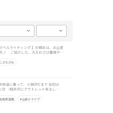
場や諏
こぶちざわ
😓 （軽井沢にアウトレット有るし
岳高原道路
山岳ドライブ