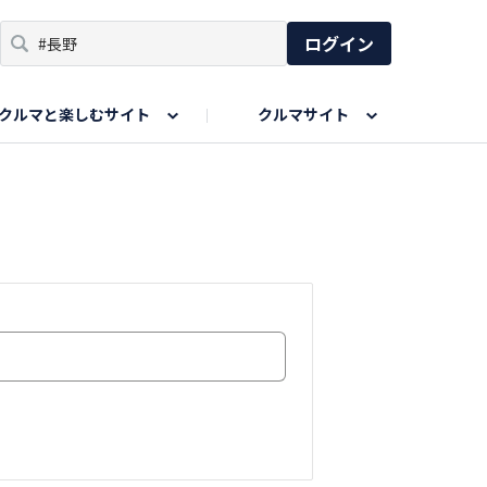
ログイン
クルマと楽しむサイト
クルマサイト
リア
い出
SPORTS DRIVE WEB
親子で楽しむエリア
あなたの最高の桜写真
Honda Magazine
ョット
エピソードツアー
夏の思い出写真
GWのお写真
ィーク
今年の夏、行って良かった場所