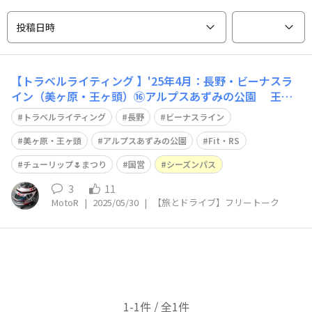
投稿日時
【トラベルライティング 】'25年4月：長野・ビーナスラ
イン（美ヶ原・王ヶ頭）⑯アルプスあずみの公園 王ヶ
頭に連泊する際の、中日の昼間の予定を決めていませんで
トラベルライティング
長野
ビーナスライン
した😅 ご招待旅行なので、何処に行きたいか？友人ご夫
婦にお伺い🙄 [A案]松本・安曇野コース [B案]長野・小布
美ヶ原・王ヶ頭
アルプスあずみの公園
Fit・RS
施コース [C案]美ヶ原高
チューリップ🌷まつり
国営
シーズンパス
3
11
MotoR
|
2025/05/30
|
【旅とドライブ】フリートーク
1-1件 / 全1件