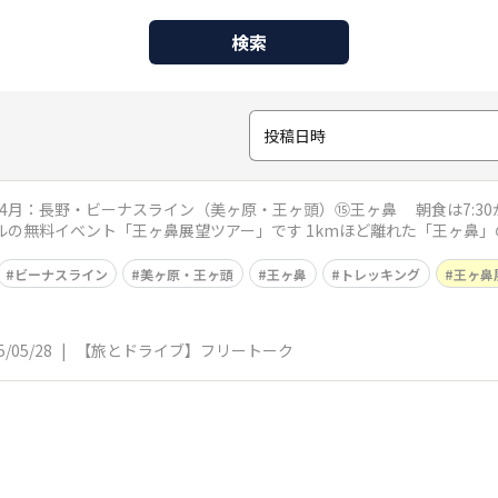
検索
投稿日時
スライン（美ヶ原・王ヶ頭）⑮王ヶ鼻 朝食は7:30からを予約 6:30から小1時間、朝のトレ
ビーナスライン
美ヶ原・王ヶ頭
王ヶ鼻
トレッキング
王ヶ鼻
5/05/28
|
【旅とドライブ】フリートーク