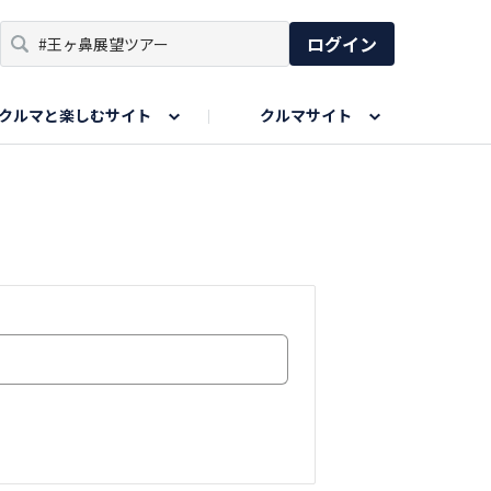
ログイン
クルマと楽しむサイト
クルマサイト
リア
い出
SPORTS DRIVE WEB
親子で楽しむエリア
あなたの最高の桜写真
Honda Magazine
ョット
エピソードツアー
夏の思い出写真
GWのお写真
ィーク
今年の夏、行って良かった場所