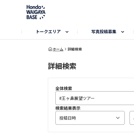
トークエリア
写真投稿募集
旅とドライブエリア
ハロウィンアルバム
お知らせ
Hondaキャンプ
カーラインアップ
コミュニティガイド
Honda GOLF
購入検討中の方へ
キャンプエリア
秋にまつわる写真
ホーム
詳細検索
詳細検索
Nシリーズエリア
未来に残したい日本の絶景
USER'S VOICE
VEZELエリア
とっておき
インターペット参加者エリア
自慢のHonda車
春の訪れ写真
いぬのき
全体検索
検索結果表示
投稿日時