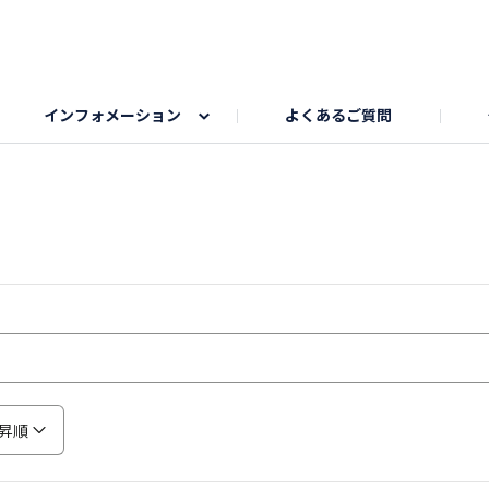
インフォメーション
よくあるご質問
Honda釣り倶楽部
ゴルフエリア
My Honda
海ドライブスポット
Honda Dog
釣りエリア
うちの子自慢
Honda Kids
わんこと楽しむエ
旅の思
のカレー写真
スポーツドライブエリア
クリスマスのお写真募集
何でもトークエリア
私の癒しシ
鹿嶋
もちフェスタ参加者エリア
冬休み
紅葉写真
愛犬とドライブ
シルバーウ
昇順