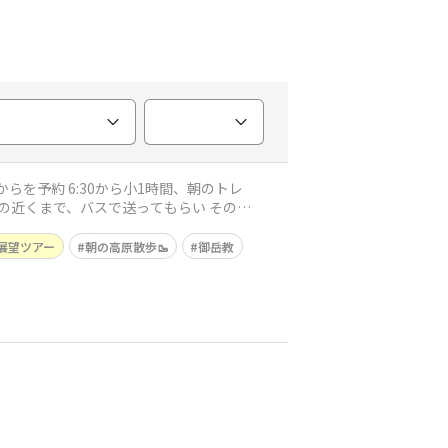
展望ツアー
朝の高原散歩🥾
御岳教