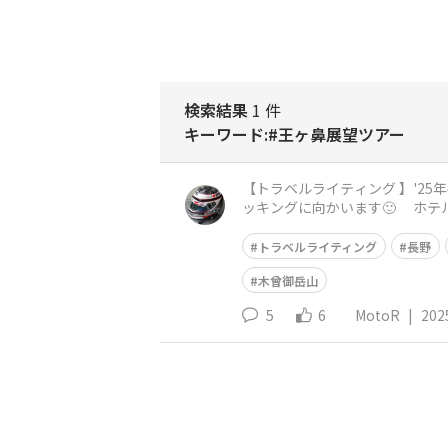
検索結果
1 件
キーワード:#王ヶ鼻展望ツアー
【トラベルライティング 】'25年4月：長野・ビーナ
ッキングに向かいます🙂 ホテルの無料イベント「王ヶ鼻展望ツアー」です 1kmほど離れた「王ヶ鼻」の近くまで、バスで送ってもらい その後
は遊歩道で、朝
トラベルライティング
長野
木曾御岳山
5
6
MotoR
|
202