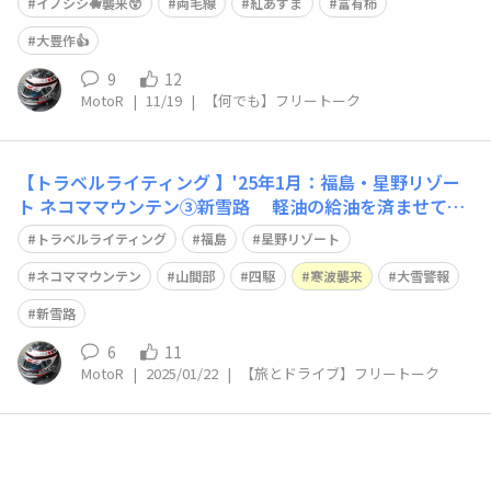
マ🐻ならぬ、イノシシ🐗襲来😲 勝手に掘りさがして、行
イノシシ🐗襲来😲
両毛線
紅あずま
富有柿
ったそうです… 仕方がないので、
大豊作👍
9
12
MotoR
|
11/19
|
【何でも】フリートーク
【トラベルライティング 】'25年1月：福島・星野リゾー
ト ネコママウンテン③新雪路 軽油の給油を済ませて、
山荘に向けて山間部へ踏み入ります。 一昨年、普通充電
トラベルライティング
福島
星野リゾート
コンセントを設置したのでEVで来る事が多くなりました
😀 （航続距離いっぱいの230km、届かない場合は緊急発
ネコママウンテン
山間部
四駆
寒波襲来
大雪警報
電機を使用） ただ、雪道…E
新雪路
6
11
MotoR
|
2025/01/22
|
【旅とドライブ】フリートーク