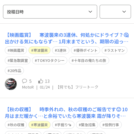
投稿日時
【映画鑑賞】 寒波襲来の3連休、何処かにドライブ？🤔
出かける気にもならず… 1月末までという、期限の迫った
優待ポイントを使い切るべく映画鑑賞へ 初日は「映画
映画鑑賞
寒波襲来
3連休
優待ポイント
ラストマン
ラストマン -FIRST LOVE-」に、お供します🙂 年末に映画
の前振りとなる、スペシャル番組がTV放映され 術中にハ
緊急取調室
TOKYOタクシー
十年目の俺たちの旅
マるが如く…
20作品
5
13
MotoR
|
01/24
|
【何でも】フリートーク
【秋の収穫】 時季外れの、秋の収穫のご報告です🙂 10
月はまだ暖かく…と余裕でいたら寒波襲来 霜が降りそう
だと、芋掘り🍠の緊急招集が掛かりました😀 毎年クル
秋の収穫
寒波襲来
芋掘り🍠
緊急招集
恒例行事
マ仲間が集まって、行う恒例行事でしたが 今年は畑にク