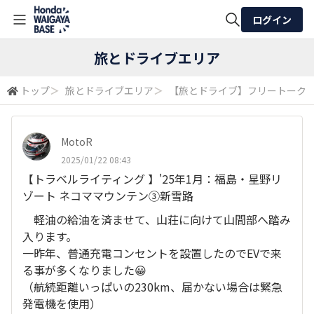
ログイン
全体検索
旅とドライブエリア
トップ
＞
旅とドライブエリア
＞
【旅とドライブ】フリートーク
検索
MotoR
2025/01/22 08:43
【トラベルライティング 】'25年1月：福島・星野リ
ゾート ネコママウンテン③新雪路
軽油の給油を済ませて、山荘に向けて山間部へ踏み
入ります。
一昨年、普通充電コンセントを設置したのでEVで来
る事が多くなりました😀
（航続距離いっぱいの230km、届かない場合は緊急
発電機を使用）