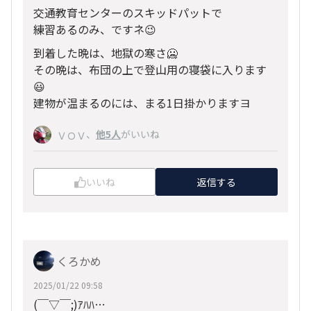
交通教育センターのスキッドパットで
練習あるのみ、ですネ😉
到着した晩は、地獄の寒さ🥶
その晩は、布団の上で登山用の寝袋に入ります
😃
建物が温まるのには、まる1日掛かりますヨ
、
他5人
がいいね
ＶＯＶ
いいね
返信する
くろかめ
2025/01/22 09:58
(￣▽￣;)ｱﾊﾊ…