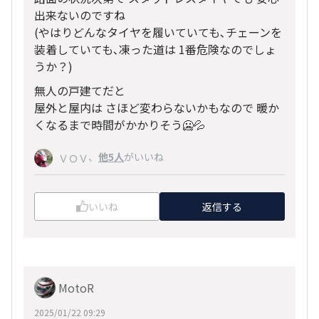
出来ないのですね
(やはりどんなタイヤを履いていても､チェーンを
装着していても､凍った道は 1番危険なのでしょ
うか？)
無人の戸建てだと
屋外と屋内は さほど変わらないかもなので 暖か
くなるまで時間がかかりそう🥶💦
、
他5人
がいいね
ＶＯＶ
いいね
返信する
MotoR
2025/01/22 09:29