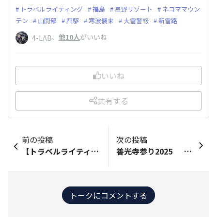
トラベルライティング
福島
星野リゾート
ネコママウン
テン
山間部
四駆
寒波襲来
大雪警報
新雪路
、
他10人
がいいね
4-LAB
いいね
共有する
前の投稿
次の投稿
【トラベルライティング 】'25年1月：福島・星野リゾート ネコママウンテン②軽油 東京出発は午後から、東北道を200km走れば福島・白河ICに到着です。 先ずは、最初の2日間分の食料買出しとクルマの燃料補充です。 MotoRのSUVはディーゼル車なので、軽油には要注意❗ 寒冷地に行かない方には、関係ない話…（ガソリン車の方も） 寒冷地にお住いの方にも、関係ない話…（考える必要なし） 東京で売っている軽油と、寒冷地で売っている軽油は種類が違います😀 低温下では、軽油に含まれるワックス成分が凝固してしまい 燃料経路が目詰まりして、エンジン停止が起こります。 この季節の、東京物は1号軽油（流動点－2.5℃）ですが 福島物は3号軽油（流動点－20℃）かナ？ 東北に入る頃に、タンクが空近くになるように 数日前から燃料搭載量を調整して、現地で満タン 燃料タンクの中身を入れ替えます😄 コレ、忘れると 次の朝、スキー場に出かけようとしても エンジンが掛かりません😥 日帰りスキーヤーが偶にやります… 滑り終わったら、エンジン掛からず帰れません😓 🧿
善光寺参り2025 去年も随分遅れて初詣しましたが、今年は別の理由、 もろもろ体調を壊していたので、体力回復もかねて行ってきました。 例年だと、本堂裏の駐車場に入れて楽をするのですが 今年は遠くの駐車場から往復一時間歩き、一年の無事を 感謝してきました。 おみくじは夫婦揃って「吉」を引き当ててきました。 これからも体が間に合う間は今回の様に歩こうと話しています。 往復一時間の距離感ですが、「もんぜんぷら座」付近から 歩きました。 セントラルスクウェアあたりまでなら、最初の1時間の比較で 駐車料金が1/3で済むのをチェックしてきました。 トイーゴ広場というのがあるのですが 語源が「問御所」(町の名前)であるのに初めて気が付きました。 20年近く遅れていますが、ぷらぷら歩いているお陰で 見えないものが見え、気が付かないことに思いが至ります。 車の中に携帯を忘れ、写真は撮れませんでした。 平日なのに人出が多かったです。外国人観光客も。
トークにコメントする