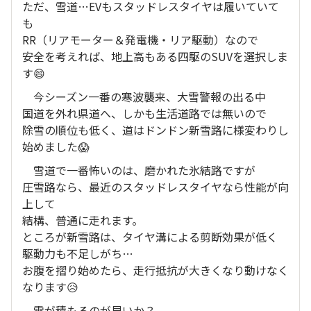
ただ、雪道…EVもスタッドレスタイヤは履いていて
も
RR（リアモーター＆発電機・リア駆動）なので
安全を考えれば、地上高もある四駆のSUVを選択しま
す😄
今シーズン一番の寒波襲来、大雪警報の出る中
国道を外れ県道へ、しかも生活道路では無いので
除雪の順位も低く、道はドンドン新雪路に様変わりし
始めました😱
雪道で一番怖いのは、磨かれた氷結路ですが
圧雪路なら、最近のスタッドレスタイヤなら性能が向
上して
結構、普通に走れます。
ところが新雪路は、タイヤ溝による剪断効果が低く
駆動力も不足しがち…
お腹を摺り始めたら、走行抵抗が大きくなり動けなく
なります😥
雪が積もるのが早いか？