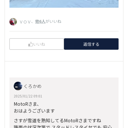
、
他6人
がいいね
ＶＯＶ
いいね
返信する
くろかめ
2025/01/22 09:01
MotoRさま、
おはようございます
さすが雪道を熟知してるMotoRさまですね
路面の状況次第で スタッドレスタイヤでも 安心