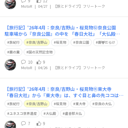
9
12
MotoR
|
04/27
|
【旅とドライブ】フリートーク
【旅行記】'26年4月：奈良/吉野山・桜見物⑫奈良公園
駐車場から『奈良公園』の中を 「春日大社」「大仏殿」
「二月堂」と徒歩で移動して来ました🙂 予想はしていた
旅紀行
奈良/吉野山
桜見物
奈良公園
鹿🦌だらけ
ものの、やはり外国の方と鹿🦌だらけ… 近ごろのニュ
ースで、奈良公園の鹿が大阪に出没したと話題になりまし
鹿の糞
国の天然記念物
たが 完全に放飼い状態なので、
10
9
MotoR
|
04/26
|
【旅とドライブ】フリートーク
【旅行記】'26年4月：奈良/吉野山・桜見物⑪東大寺
「春日大社」から『東大寺』は、すぐ目と鼻の先ココは、
奈良公園内を歩いて移動します🙂最近の旅行では、インバ
旅紀行
奈良/吉野山
桜見物
東大寺
奈良の大仏
ウンドの方々が目立った観光地でした🙄東大寺と言えば
「奈良の大仏」さまのイメージ中学時代の修学旅行の定番
ユネスコ世界遺産
大仏殿
盧舎那大仏
でした😃 こちらもユネスコ世界遺産に認定
7
9