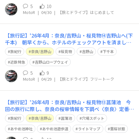
5
10
MotoR
|
04/30
|
【旅とドライブ】はじめまして
【旅行記】'26年4月：奈良/吉野山・桜見物⑭吉野山へ(下
千本) 朝早くから、ホテルのチェックアウトを済まし今
日は待望の『吉野山』に桜🌸見物に出かけます🙂大和八木
旅紀行
奈良/吉野山
桜見物
吉野山
下千本
駅にも、予約客待ちのタクシーが並んでいました🙄ココか
らタクシーで一路、奥千本まで…という作戦でしょうか？
近鉄特急
吉野山ロープウェイ
旅程表では、借りっぱなしのレンタ
5
9
MotoR
|
04/29
|
【旅とドライブ】フリートーク
【旅行記】'26年4月：奈良/吉野山・桜見物⑬菖蒲池 今
回の旅行に際し、奈良の桜🌸情報を下調べ〈奈良〉定番か
ら穴場まで！春彩る奈良の桜スポット2026［奈良市編］
旅紀行
奈良/吉野山
菖蒲池
穴場スポット
のタイトルでhttps://www.narakko.jp/sakura-naracity/
穴場スポットとして『あやめ池神社』が紹介されてい
あやめ池神社
あやめ池遊歩道
ライトマップ
葉桜状態