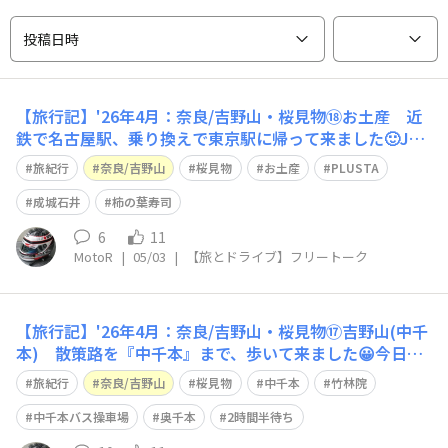
投稿日時
【旅行記】'26年4月：奈良/吉野山・桜見物⑱お土産 近
鉄で名古屋駅、乗り換えで東京駅に帰って来ました🙂JR
乗り換え口を使ったので、いきなりJR駅構内に出てしま
旅紀行
奈良/吉野山
桜見物
お土産
PLUSTA
い「PLUSTA」でお土産を買うつもりが、失敗💦過去一
番、お土産を買わない旅行となりました😓 夜のホテル
成城石井
柿の葉寿司
の部屋飲みも、大和八木駅の成城石井で
6
11
MotoR
|
05/03
|
【旅とドライブ】フリートーク
【旅行記】'26年4月：奈良/吉野山・桜見物⑰吉野山(中千
本) 散策路を『中千本』まで、歩いて来ました😀今日の
散策の終着点は「竹林院」です中千本もソメイヨシノは葉
旅紀行
奈良/吉野山
桜見物
中千本
竹林院
桜になっていて、見頃は「上千本」まで、移っている様で
す🙄 桜開花時期限定で「中千本バス操車場（竹林院
中千本バス操車場
奥千本
2時間半待ち
前）」から「奥千本」行のが運行していま