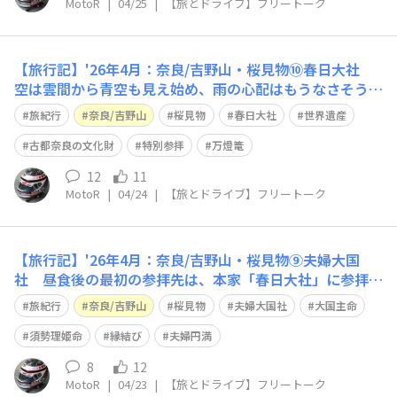
MotoR
|
04/25
|
【旅とドライブ】フリートーク
【旅行記】'26年4月：奈良/吉野山・桜見物⑩春日大社
空は雲間から青空も見え始め、雨の心配はもうなさそうで
す🙄いよいよユネスコの世界遺産「古都奈良の文化財」の
旅紀行
奈良/吉野山
桜見物
春日大社
世界遺産
1つとして登録されている『春日大社』に向かいます🙂
「夫婦大国社」からは徒歩3分、せっかくなので特別参拝
古都奈良の文化財
特別参拝
万燈篭
(¥700)させて頂きます😃 現在の社
12
11
MotoR
|
04/24
|
【旅とドライブ】フリートーク
【旅行記】'26年4月：奈良/吉野山・桜見物⑨夫婦大国
社 昼食後の最初の参拝先は、本家「春日大社」に参拝す
る前に末社『夫婦大国社』に向かいました🙂 春日大社の
旅紀行
奈良/吉野山
桜見物
夫婦大国社
大国主命
広大な神域には、61の摂社・末社がありその中の1社であ
る「夫婦大国社」は日本で唯一の大国主命（オオクニヌシ
須勢理姫命
縁結び
夫婦円満
ノミコト）と須勢理姫命（スセリヒメノ
8
12
MotoR
|
04/23
|
【旅とドライブ】フリートーク