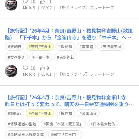
10
11
MotoR
|
05/02
|
【旅とドライブ】フリートーク
【旅行記】'26年4月：奈良/吉野山・桜見物⑯吉野山(散策
路) 「下千本」から「金峯山寺」を通り「中千本」へ吉
野山と言うだけあって、ひたすら上りの『散策路』です😥
旅紀行
奈良/吉野山
桜見物
散策路
歩行者天国
普段は道路の場所を、この時期なので歩行者天国 道の両
サイドには、食べ物屋さんが目白押し…柿の葉ずし・葛
食べ歩き
一目千本
吉水神社
餅・焼タケノコ・焼トウモロコシお行儀
10
9
MotoR
|
05/01
|
【旅とドライブ】フリートーク
【旅行記】'26年4月：奈良/吉野山・桜見物⑮金峯山寺
昨日とは打って変わって、晴天の一日🌞交通機関を乗り継
いで、吉野山までやって来ましたが「下千本」のソメイヨ
旅紀行
奈良/吉野山
桜見物
金峯山寺
シノは葉桜状態…それではと「中千本」を目指しハイキン
グ🥾です何故ならこの時期は、ココから先は交通規制の
修験道者の聖地
国宝「本堂・蔵王堂」
日本最大秘仏
「歩行者天国」 歩き始めて500mも進
金剛蔵王大権現３体
国宝「仁王門」