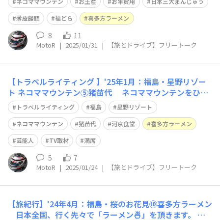
民放TVのCMにもたびたび登場した「福どら」にしてみま
ネコママウンテン
お土産
お年賀用
日本三大まんじゅう
した😀 「薄皮饅頭」は、無く
薄皮饅頭
福どら
喜多方ラーメン
8
11
MotoR
|
2025/01/31
|
【旅とドライブ】フリートーク
【トラベルライティング 】'25年1月：福島・星野リゾー
ト ネコママウンテン⑤猪苗代 ネコママウンテンをひと
滑りしたら、帰路の途中で時間を外した昼食です。 「星
トラベルライティング
福島
星野リゾート
野リゾート」ではメイン食堂のメニューを見て、軽食で済
ませました（ケチ臭か～😅） どうしても食べたい！モノ
ネコママウンテン
猪苗代
河京食堂
喜多方ラーメン
があったから😋 猪苗代湖畔・
芸能人
TV取材
満席
5
7
MotoR
|
2025/01/24
|
【旅とドライブ】フリートーク
【旅紀行】'24年4月：福島・桜のお花見⑩喜多方ラーメン
日本全国、行く先々で「ラーメン🍜」を頂きます。 各