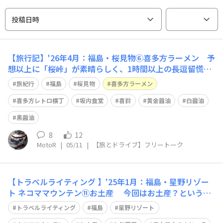
投稿日時
【旅行記】'26年4月：福島・桜見物⑥喜多方ラーメン 予
想以上に「桜峠」が素晴らしく、1時間以上の長逗留慌て
て喜多方市内へと向かい、目指すは「喜多方レトロ横丁」
旅紀行
福島
桜見物
喜多方ラーメン
妹夫婦のリクエストは、一番人気店の「坂内食堂」ランチ
タイムが過ぎたとはいえ、桜の季節の日曜日専用駐車場
喜多方レトロ横丁
坂内食堂
喜鈴
黄金醤油
白醤油
は、第3駐車場まで全て「満車」お店の前
黒醤油
8
12
MotoR
|
05/11
|
【旅とドライブ】フリートーク
【トラベルライティング 】'25年1月：福島・星野リゾー
ト ネコママウンテン⑪お土産 今回はお土産？というよ
りは 新年のお年賀用に、福島の名物『柏屋』 何時もは、
トラベルライティング
福島
星野リゾート
日本三大まんじゅうの「薄皮饅頭」ですが 今年は、現地