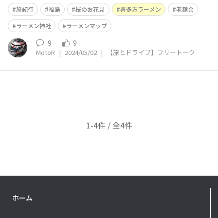
地で地元の「名店」に、お邪魔をしました😀 一口にラー
旅紀行
福島
桜のお花見
喜多方ラーメン
老麺会
メンと言っても、スープも麺も様々ですネ 比べる土俵が
違いすぎ、どれが一番とは決められません😅 ただ、言
ラーメン神社
ラーメンマップ
えるのはシンプルなお味が「飽き
9
9
MotoR
|
2024/05/02
|
【旅とドライブ】フリートーク
1-4件 / 全4件
ホーム