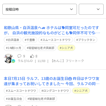
投稿日時
和歌山県・白浜温泉へ🚙 ホテルは🐕️同室可だったのです
が、 白浜の観光施設的なものがどこも🐕️同伴不可で💦 午
前中に大阪の『りんくうプレミアム・アウトレット』へ寄
白浜温泉
千畳敷
スムースコートチワワ
ブラックタン
り 午後から雨が酷くなってきたので １５時にはホテルへ
翌日にはホテルから近い、千畳敷や三段壁に行くつもりで
14歳3ヶ月
秘密結社老犬倶楽部
シニア犬
したが どちらも国立公園
9
8
ラルびん🐶
|
11/03
|
【わんこ】フリートーク
本日7月15日 ラルフ、13歳のお誕生日🎂 昨日はチワワ友
達が集まってお祝いしてきました～ 今回、ラルフの同胎
の弟は来れなかったのですが 年は違うけれど同じ７月１
スムースコートチワワ
ロングコートチワワ
シニア犬
５日生まれの女の子 ８月生まれの男の子 他、みんなでケ
ーキとピザを囲みましたww （母達もケーキとピザと
お誕生日会
秘密結社老犬倶楽部
😅） 最高齢は16歳の男の子