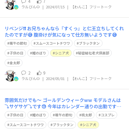
4
7
ラルびん🐶
|
2024/07/15
|
【わんこ】フリートーク
リベンジ❗️❗️ お兄ちゃんなら『すくっ』と仁王立ちしてくれ
たのですが😅 腹掛けが気になって仕方無いようです😅
端午の節句
スムースコートチワワ
ブラックタン
子供の日
鯉のぼり
シニア犬
秘密結社老犬倶楽部
金太郎
2
9
ラルびん🐶
|
2024/05/01
|
【わんこ】フリートーク
雰囲気だけでも～ ゴールデンウィークww モデルさんは
⤵️サゲサゲ⤵️です😓 今年はカレンダー通りの出勤です💦
お休みの日に、良いお天気になりますように🙏 今日もち
子供の日
鯉のぼり
端午の節句
桃太郎
コスプレ
ょこっと断捨離しました🧹
スムースコートチワワ
ブラックタン
シニア犬