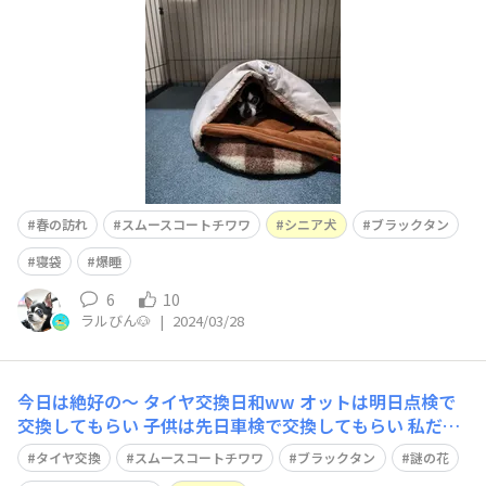
春の訪れ
スムースコートチワワ
シニア犬
ブラックタン
寝袋
爆睡
6
10
ラルびん🐶
|
2024/03/28
今日は絶好の～ タイヤ交換日和ww オットは明日点検で
交換してもらい 子供は先日車検で交換してもらい 私だけ
😅 暖かくなって 謎の花が咲きました😱
タイヤ交換
スムースコートチワワ
ブラックタン
謎の花