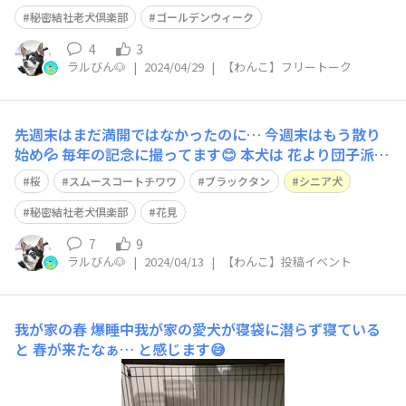
秘密結社老犬倶楽部
ゴールデンウィーク
4
3
ラルびん🐶
|
2024/04/29
|
【わんこ】フリートーク
先週末はまだ満開ではなかったのに… 今週末はもう散り
始め💦 毎年の記念に撮ってます😊 本犬は 花より団子派💦
お兄ちゃんと違って、花が全く似合わない😅
桜
スムースコートチワワ
ブラックタン
シニア犬
秘密結社老犬倶楽部
花見
7
9
ラルびん🐶
|
2024/04/13
|
【わんこ】投稿イベント
我が家の春
爆睡中我が家の愛犬が寝袋に潜らず寝ている
と 春が来たなぁ… と感じます😅