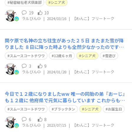
秘密結社老犬倶楽部
シニア犬
19
10
ラルびん🐶
|
2024/03/16
|
【わんこ】フリートーク
関ケ原で名神の立ち往生があった２５日 またまた雪が降
りました ８日に降った時よりも全然少なかったのです
が… https://waigaya-base.honda.co.jp/chats/rk4y0o9
スムースコートチワワ
12歳６ヶ月
シニア犬
雪遊び
1gswigozx JRは計画運休したり、国道までが通行止めに
なったり ↑実際に完全通行止めとはな
3
9
ラルびん🐶
|
2024/01/28
|
【わんこ】フリートーク
今日で１２歳になりましたww 唯一の同胎の弟『おーじ』
も１２歳に 他府県で元気に暮らしています これからも元
気で長生きしてね❗️ お兄ちゃんの歳を越えられたらいいな
スムースコートチワワ
ブラックタン
シニア犬
お誕生日
ぁ… 美味しいご飯、食べましたww
6
8
ラルびん🐶
|
2023/07/15
|
【わんこ】フリートーク