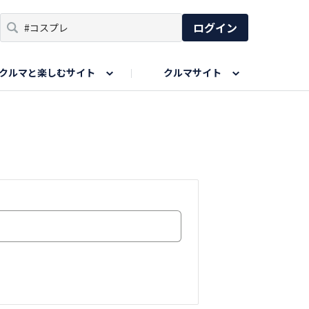
ログイン
クルマと楽しむサイト
クルマサイト
リア
い出
SPORTS DRIVE WEB
親子で楽しむエリア
あなたの最高の桜写真
Honda Magazine
ョット
エピソードツアー
夏の思い出写真
GWのお写真
ィーク
今年の夏、行って良かった場所