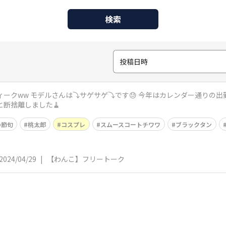
検索
投稿日時
💦 お休みの日に、良いお天気にな
ちょこっと断捨離しました🧹
の節句
桃太郎
コスプレ
スムースコートチワワ
ブラックタン
2024/04/29
|
【わんこ】フリートーク