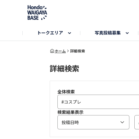
トークエリア
写真投稿募集
旅とドライブエリア
ハロウィンアルバム
お知らせ
Hondaキャンプ
カーラインアップ
コミュニティガイド
Honda GOLF
購入検討中の方へ
キャンプエリア
秋にまつわる写真
ホーム
詳細検索
詳細検索
Nシリーズエリア
未来に残したい日本の絶景
USER'S VOICE
VEZELエリア
とっておき
インターペット参加者エリア
自慢のHonda車
春の訪れ写真
いぬのき
全体検索
検索結果表示
投稿日時