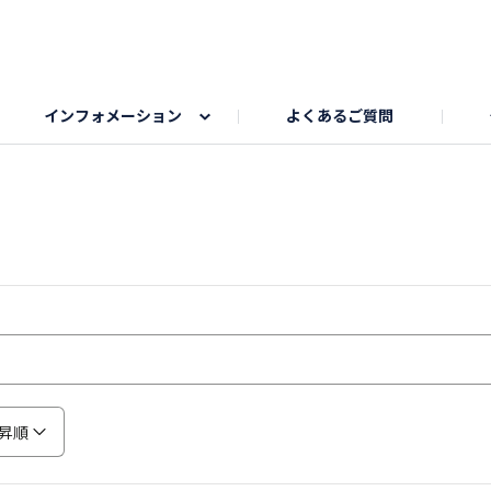
インフォメーション
よくあるご質問
Honda釣り倶楽部
ゴルフエリア
My Honda
海ドライブスポット
Honda Dog
釣りエリア
うちの子自慢
Honda Kids
わんこと楽しむエ
旅の思
のカレー写真
スポーツドライブエリア
クリスマスのお写真募集
何でもトークエリア
私の癒しシ
鹿嶋
もちフェスタ参加者エリア
冬休み
紅葉写真
愛犬とドライブ
シルバーウ
昇順