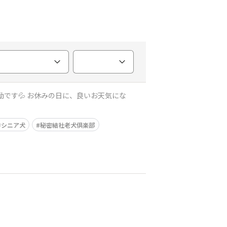
シニア犬
秘密結社老犬倶楽部