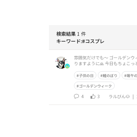
検索結果
1 件
キーワード:#コスプレ
雰囲気だけでも～ ゴールデンウィークww モデルさんは⤵️サゲサゲ⤵️です😓 今年はカレンダー通りの出勤です
りますように🙏 今日も
子供の日
鯉のぼり
端午
ゴールデンウィーク
4
3
ラルびん🐶
|