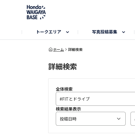
トークエリア
写真投稿募集
旅とドライブエリア
ハロウィンアルバム
お知らせ
Hondaキャンプ
カーラインアップ
コミュニティガイド
Honda GOLF
購入検討中の方へ
キャンプエリア
秋にまつわる写真
ホーム
詳細検索
詳細検索
Nシリーズエリア
未来に残したい日本の絶景
USER'S VOICE
VEZELエリア
とっておき
インターペット参加者エリア
自慢のHonda車
春の訪れ写真
いぬのき
全体検索
検索結果表示
投稿日時