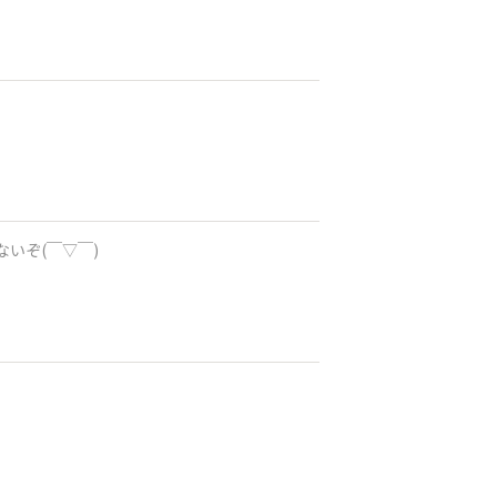
ないぞ(￣▽￣)