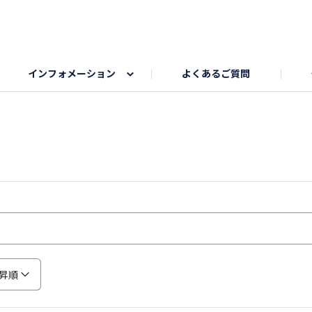
インフォメーション
よくあるご質問
Honda釣り倶楽部
ゴルフエリア
My Honda
海ドライブスポット
Honda Dog
釣りエリア
うちの子自慢
Honda Kids
わんこと楽しむエ
旅の思
のカレー写真
スポーツドライブエリア
クリスマスのお写真募集
何でもトークエリア
私の癒しシ
鹿嶋
もちフェスタ参加者エリア
冬休み
紅葉写真
愛犬とドライブ
シルバーウ
昇順