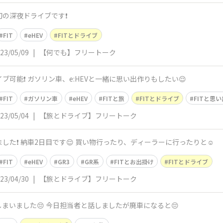
ら初の深夜ドライブです❗️
FIT
eHEV
FITとドライブ
23/05/09
|
【何でも】フリートーク
ライブ可能❗️ ガソリン車、e:HEVと一緒に思い出作りもしたい😌
FIT
ガソリン車
eHEV
FITと旅
FITとドライブ
FITと思
23/05/04
|
【旅とドライブ】フリートーク
しました❗️ 納車2日目です😌 買い物行ったり、ディーラーに行ったりと☺️
FIT
eHEV
GR3
GR系
FITとお出掛け
FITとドライブ
23/04/30
|
【旅とドライブ】フリートーク
まいました😔 今日担当者と話しましたが廃車になると😔