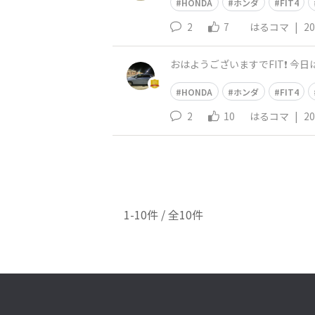
HONDA
ホンダ
FIT4
2
7
はるコマ
|
20
おはようございますでFIT❗️ 今日は
HONDA
ホンダ
FIT4
2
10
はるコマ
|
20
1-10件 / 全10件