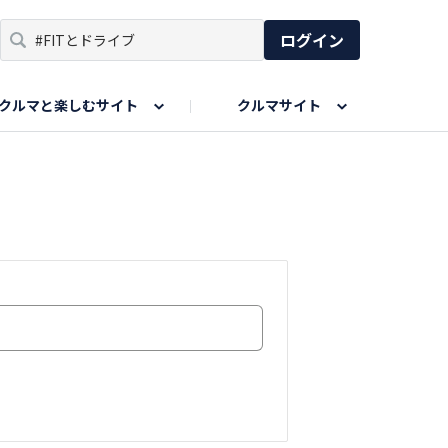
ログイン
クルマと楽しむサイト
クルマサイト
リア
い出
SPORTS DRIVE WEB
親子で楽しむエリア
あなたの最高の桜写真
Honda Magazine
ョット
エピソードツアー
夏の思い出写真
GWのお写真
ィーク
今年の夏、行って良かった場所