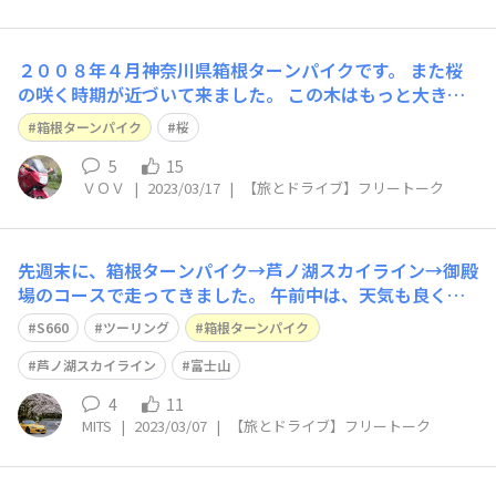
２００８年４月神奈川県箱根ターンパイクです。 また桜
の咲く時期が近づいて来ました。 この木はもっと大きく
なっているのかな？
箱根ターンパイク
桜
5
15
ＶＯＶ
|
2023/03/17
|
【旅とドライブ】フリートーク
先週末に、箱根ターンパイク→芦ノ湖スカイライン→御殿
場のコースで走ってきました。 午前中は、天気も良く富
士山が綺麗でした！ 花粉が飛びまくってて、後半キツか
S660
ツーリング
箱根ターンパイク
ったですが…(笑
芦ノ湖スカイライン
富士山
4
11
MITS
|
2023/03/07
|
【旅とドライブ】フリートーク