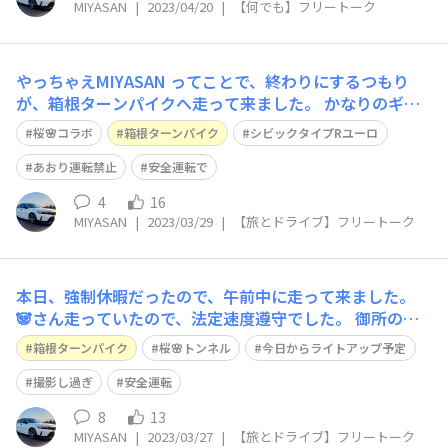
MIYASAN
|
2023/04/20
|
【何でも】フリートーク
やっちゃえMIYASAN ってことで、終わりにするつもり
が、箱根ターンパイクへ走って来ました。 かなりのギャ
ラリーで、プロ？のカメラマンもいましたよ。 1人で行っ
桜🌸コラボ
箱根ターンパイク
シビックタイプRユーロ
たので、少し止める場所間違えたかな、ライトアップで後
輪が白くなってしまいました😥 帰りのダウンヒルで前を
あおり運転禁止
安全運転で
走っていたS660にごめんなさい🙇
4
16
MIYASAN
|
2023/03/29
|
【旅とドライブ】フリートーク
本日、強制休暇だったので、午前中に走って来ました。
🐼さん走っていたので、法定速度遵守でした。 御所の入
駐車場は、ネットで5分咲きとなってますが、満開に近い
箱根ターンパイク
桜🌸トンネル
今日からライトアップ予定
と思います。6Kポスト過ぎると咲いてません。 6Kポスト
辺りからヤマザクラだったかな… 今日から夜のライトア
撮影し過ぎ
安全運転
ップだそうです。 29日に仕事が早く
8
13
MIYASAN
|
2023/03/27
|
【旅とドライブ】フリートーク