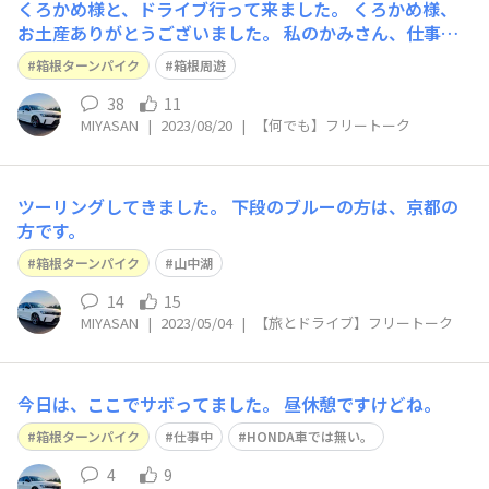
くろかめ様と、ドライブ行って来ました。 くろかめ様、
お土産ありがとうございました。 私のかみさん、仕事用
カバンに付けてました。 次回は、かみさん連れて行きま
箱根ターンパイク
箱根周遊
す。 大観山は25℃で過ごしやすかったです。
38
11
MIYASAN
|
2023/08/20
|
【何でも】フリートーク
ツーリングしてきました。 下段のブルーの方は、京都の
方です。
箱根ターンパイク
山中湖
14
15
MIYASAN
|
2023/05/04
|
【旅とドライブ】フリートーク
今日は、ここでサボってました。 昼休憩ですけどね。
箱根ターンパイク
仕事中
HONDA車では無い。
4
9