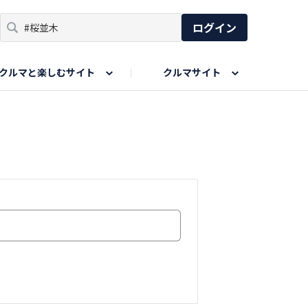
ログイン
クルマと楽しむサイト
クルマサイト
リア
い出
SPORTS DRIVE WEB
親子で楽しむエリア
あなたの最高の桜写真
Honda Magazine
ョット
エピソードツアー
夏の思い出写真
GWのお写真
ィーク
今年の夏、行って良かった場所