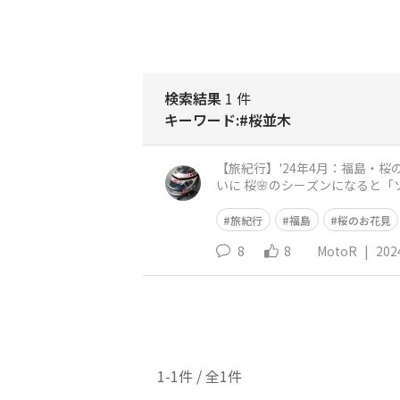
検索結果
1 件
キーワード:#桜並木
【旅紀行】'24年4月：福島・桜のお花見⑫観音寺川 山荘までの帰り道、猪苗代湖を廻って
いに 桜🌸のシーズンになると「ソメイヨシノ」「しだ
手は護岸工事がなされてい
旅紀行
福島
桜のお花見
8
8
MotoR
|
202
1-1件 / 全1件