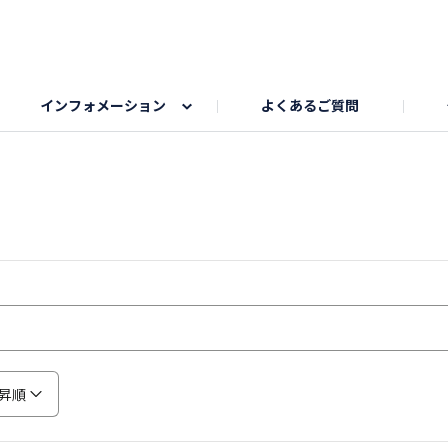
インフォメーション
よくあるご質問
Honda釣り倶楽部
ゴルフエリア
My Honda
海ドライブスポット
Honda Dog
釣りエリア
うちの子自慢
Honda Kids
わんこと楽しむエ
旅の思
のカレー写真
スポーツドライブエリア
クリスマスのお写真募集
何でもトークエリア
私の癒しシ
鹿嶋
もちフェスタ参加者エリア
冬休み
紅葉写真
愛犬とドライブ
シルバーウ
昇順