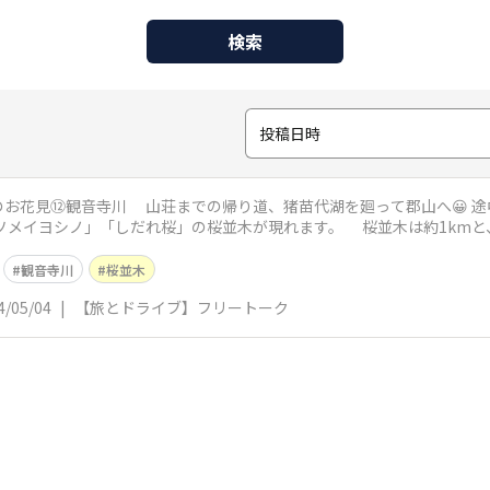
検索
投稿日時
郡山へ😀 途中には猪苗代町を流れる『観音寺川』沿
れ桜」の桜並木が現れます。 桜並木は約1kmと、それほど長い距離ではありませんが 土
観音寺川
桜並木
4/05/04
|
【旅とドライブ】フリートーク