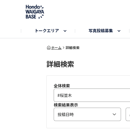
トークエリア
写真投稿募集
旅とドライブエリア
ハロウィンアルバム
お知らせ
Hondaキャンプ
カーラインアップ
コミュニティガイド
Honda GOLF
購入検討中の方へ
キャンプエリア
秋にまつわる写真
ホーム
詳細検索
詳細検索
Nシリーズエリア
未来に残したい日本の絶景
USER'S VOICE
VEZELエリア
とっておき
インターペット参加者エリア
自慢のHonda車
春の訪れ写真
いぬのき
全体検索
検索結果表示
投稿日時