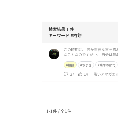
検索結果
1 件
キーワード:#柏餅
この時期に、 何か重要な事を忘
なことなのですが…。 自分は毎年 ちまきと柏餅を両方仕入れてきて、 前日と当日に食べます。 何かを飾るとか特別な事を するわけではありま
せんが、 年度替わりで、様
柏餅
ちまき
端午の節句
27
14
黒いアマガエ
1-1件 / 全1件