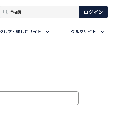
ログイン
クルマと楽しむサイト
クルマサイト
リア
い出
SPORTS DRIVE WEB
親子で楽しむエリア
あなたの最高の桜写真
Honda Magazine
ョット
エピソードツアー
夏の思い出写真
GWのお写真
ィーク
今年の夏、行って良かった場所