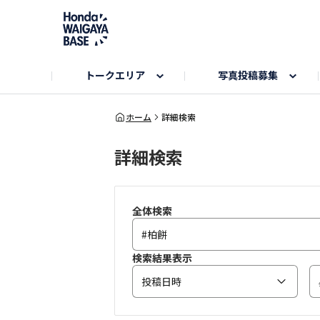
トークエリア
写真投稿募集
旅とドライブエリア
ハロウィンアルバム
お知らせ
Hondaキャンプ
カーラインアップ
コミュニティガイド
Honda GOLF
購入検討中の方へ
キャンプエリア
秋にまつわる写真
ホーム
詳細検索
詳細検索
Nシリーズエリア
未来に残したい日本の絶景
USER'S VOICE
VEZELエリア
とっておき
インターペット参加者エリア
自慢のHonda車
春の訪れ写真
いぬのき
全体検索
検索結果表示
投稿日時