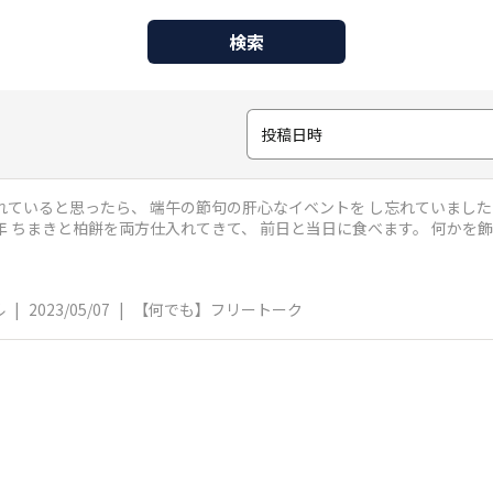
検索
投稿日時
れていると思ったら、 端午の節句の肝心なイベントを し忘れていました
ル
|
2023/05/07
|
【何でも】フリートーク