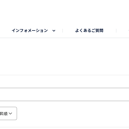
インフォメーション
よくあるご質問
Honda釣り倶楽部
ゴルフエリア
My Honda
海ドライブスポット
Honda Dog
釣りエリア
うちの子自慢
Honda Kids
わんこと楽しむエ
旅の思
のカレー写真
スポーツドライブエリア
クリスマスのお写真募集
何でもトークエリア
私の癒しシ
鹿嶋
もちフェスタ参加者エリア
冬休み
紅葉写真
愛犬とドライブ
シルバーウ
昇順