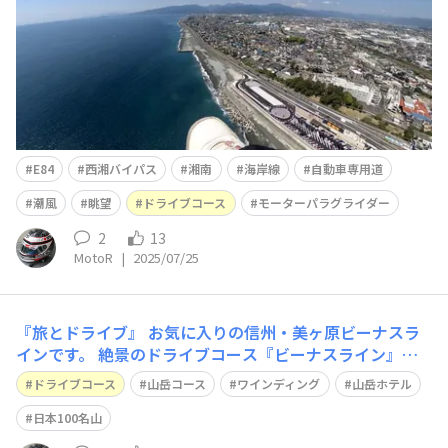
じ
E84
西湘バイパス
湘南
海岸線
自動車専用道
潮風
眺望
ドライブコース
モーターパラグライダー
2
13
MotoR
|
2025/07/25
『旅とドライブ』 お気に入りの信州・美ヶ原ビーナスラ
インです。 絶景のドライブコース『ビーナスライン』で
美ヶ原高原へ…。 山岳ワインディング→だんだん眼が△
ドライブコース
山岳コース
ワインディング
山岳ホテル
に→景色よりライン取り？？？😔 本末転倒、やはり風を
感じながら優雅に助手席が気持ちイイですネ。 そして目
日本100名山
的地へ、ついに20回目の登頂をしてき