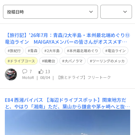
投稿日時
【旅行記】'26年7月：青森/2大半島・本州最北端めぐり⑬
竜泊ライン MAIGAYAメンバーの皆さんがオススメする
『竜泊ライン』小泊から竜飛岬を結ぶ、20kmの人気のド
旅紀行
青森
2大半島
本州最北端めぐり
竜泊ライン
ライブコース🙂日本海に沿う海岸道路の絶景から、山岳ワ
インディングへと変わり山岳地帯の景観が、次々と表情を
ドライブコース
眺瞰台
大パノラマ
ツーリングのメッカ
変えて行きます😀 やがて「竜
7
13
MotoR
|
08/04
|
【旅とドライブ】フリートーク
E84 西湘バイパス
【海辺ドライブスポット】関東地方だ
と、やはり「湘南」ただ、葉山から鎌倉や茅ヶ崎へと抜け
るR134は夏のドライブシーズンは大渋滞で、気持ち良く
は走れない😥そんな訳でR134から続く「西湘バイパス」
👍大磯から小田原まで、海岸線を走る自動車専用道（ほぼ
直線）特に下り線は海側で、眼前には箱根の山々潮風を感