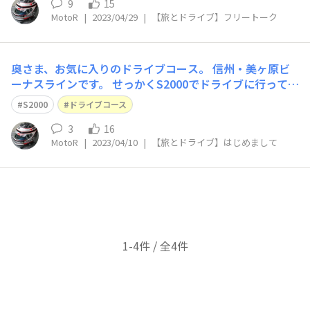
9
15
MotoR
|
2023/04/29
|
【旅とドライブ】フリートーク
奥さま、お気に入りのドライブコース。 信州・美ヶ原ビ
ーナスラインです。 せっかくS2000でドライブに行って
も、何故か彼女が運転すると雨☔…。 お気に入りの山岳
S2000
ドライブコース
ホテル『王ケ頭ホテル』まで、年1回のお決まりルートで
すが…。 オープンに出来る確率は？😅 今月末にも訪ねる
3
16
MotoR
|
2023/04/10
|
【旅とドライブ】はじめまして
予定ですが、天気予報で変更は出
1-4件 / 全4件