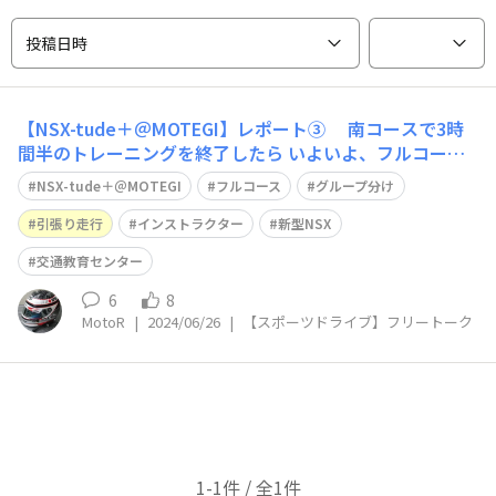
投稿日時
【NSX-tude＋＠MOTEGI】レポート③ 南コースで3時
間半のトレーニングを終了したら いよいよ、フルコース
に移動します。 南コースでのラップ表＆車種でグループ
NSX-tude＋＠MOTEGI
フルコース
グループ分け
分け😀 今回は、今年の第1回目なので フリー走行は無
く、先導のコース説明を聞きながらの引張り走行です。
引張り走行
インストラクター
新型NSX
（と言っても、ブレーキ
交通教育センター
6
8
MotoR
|
2024/06/26
|
【スポーツドライブ】フリートーク
1-1件 / 全1件