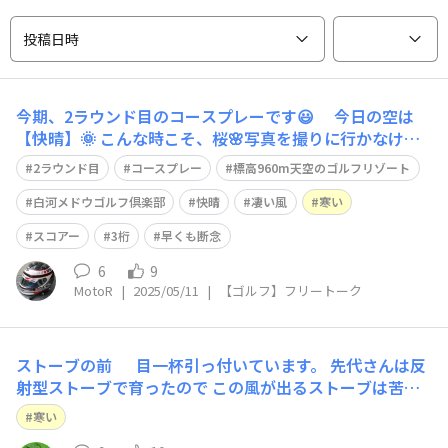
投稿日時
今期、2ラウンド目のコースプレーです😃 今日の空は
【快晴】🌞 こんな時こそ、桜🌸写真を撮りに行かなけれ
ばならないのに… （夜明け前に、行って来ました～） ゴ
2ラウンド目
コースプレー
標高960m天空のゴルフリゾート
ルフ場⛳は予約制なので、急な変更は出来ません😓 （大
雨だったら、キャンセルしちゃうけど…） 先日プレー
白河メドウゴルフ倶楽部
快晴
凄い風
寒い
した「太平洋クラブ白河リゾート」と
スコアー
3桁
早くも断念
6
9
MotoR
|
2025/05/11
|
【ゴルフ】フリートーク
ストーブの前 目一杯引っ付いています。 先代さんは反
射型ストーブで育ったので この風が出るストーブは苦手
でした。 前を通るのもいやで、裏側をそっと歩いていま
寒い
した。 同じパピヨンでも個体差は大きいです。