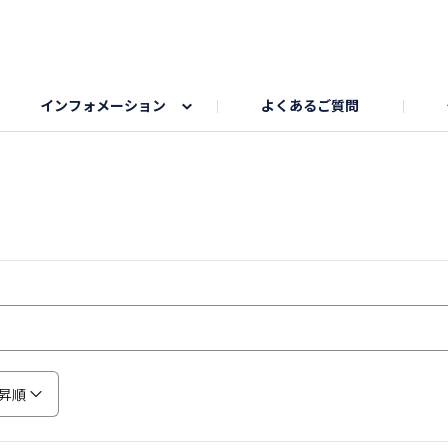
インフォメーション
よくあるご質問
Honda釣り倶楽部
ゴルフエリア
My Honda
海ドライブスポット
Honda Dog
釣りエリア
うちの子自慢
Honda Kids
わんこと楽しむエ
旅の思
のカレー写真
スポーツドライブエリア
クリスマスのお写真募集
何でもトークエリア
私の癒しシ
鹿嶋
もちフェスタ参加者エリア
冬休み
紅葉写真
愛犬とドライブ
シルバーウ
昇順