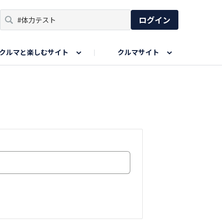
ログイン
クルマと楽しむサイト
クルマサイト
リア
い出
SPORTS DRIVE WEB
親子で楽しむエリア
あなたの最高の桜写真
Honda Magazine
ョット
エピソードツアー
夏の思い出写真
GWのお写真
ィーク
今年の夏、行って良かった場所