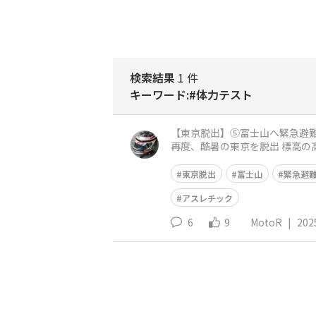
検索結果
1 件
キーワード:#体力テスト
【東京脱出】⑤富士山へ緊急避難 梅雨明け前にも関わらず、東京は連日35℃以上の酷暑日 山荘へ緊急避難したものの、一向に猛暑は収
再度、酷暑の東京を脱出 標高の高い富士山に緊急避難すること
はもってこいなのです
東京脱出
富士山
緊急避
アスレチック
6
9
MotoR
|
202