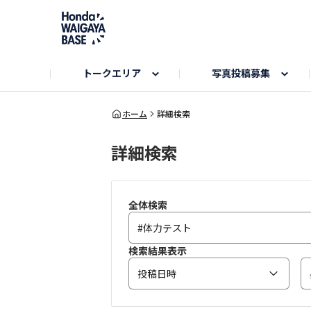
トークエリア
写真投稿募集
旅とドライブエリア
ハロウィンアルバム
お知らせ
Hondaキャンプ
カーラインアップ
コミュニティガイド
Honda GOLF
購入検討中の方へ
キャンプエリア
秋にまつわる写真
ホーム
詳細検索
詳細検索
Nシリーズエリア
未来に残したい日本の絶景
USER'S VOICE
VEZELエリア
とっておき
インターペット参加者エリア
自慢のHonda車
春の訪れ写真
いぬのき
全体検索
検索結果表示
投稿日時