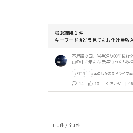
検索結果
1 件
キーワード:#どう見てもお化け屋敷入
不思議の国、岩手巡り④午後は涼しく😄 1/4 (・­­--・) 碁石海岸から ロングドライブして 日本三大鍾乳洞【龍泉洞】
FIT4
🐢のわがままドライブ🚗
14
10
くろかめ
|
06
1-1件 / 全1件