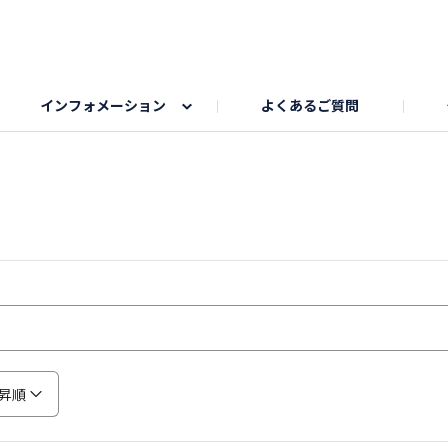
インフォメーション
よくあるご質問
Honda釣り倶楽部
ゴルフエリア
My Honda
海ドライブスポット
Honda Dog
釣りエリア
うちの子自慢
Honda Kids
わんこと楽しむエ
旅の思
のカレー写真
スポーツドライブエリア
クリスマスのお写真募集
何でもトークエリア
私の癒しシ
鹿嶋
もちフェスタ参加者エリア
冬休み
紅葉写真
愛犬とドライブ
シルバーウ
昇順