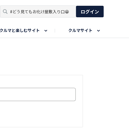
ログイン
クルマと楽しむサイト
クルマサイト
リア
い出
SPORTS DRIVE WEB
親子で楽しむエリア
あなたの最高の桜写真
Honda Magazine
ョット
エピソードツアー
夏の思い出写真
GWのお写真
ィーク
今年の夏、行って良かった場所