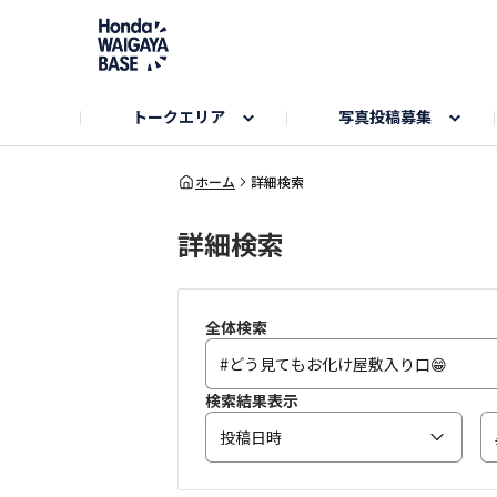
トークエリア
写真投稿募集
旅とドライブエリア
ハロウィンアルバム
お知らせ
Hondaキャンプ
カーラインアップ
コミュニティガイド
Honda GOLF
購入検討中の方へ
キャンプエリア
秋にまつわる写真
ホーム
詳細検索
詳細検索
Nシリーズエリア
未来に残したい日本の絶景
USER'S VOICE
VEZELエリア
とっておき
インターペット参加者エリア
自慢のHonda車
春の訪れ写真
いぬのき
全体検索
検索結果表示
投稿日時