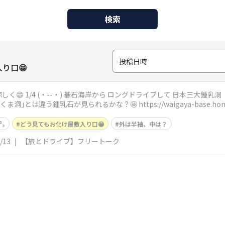
検索
投稿日時
り口😁
に到着🚗³₃ 海沿いから一気に
山の中に来たね 去年行った｢あぶくま洞｣とは違う鍾乳石が見られるかな？🤩 https://waiga
³₃
どう見てもお化け屋敷入り口😁
外は半袖、中は？
/13
|
【旅とドライブ】フリートーク