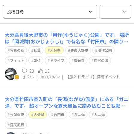
投稿日時
大分県豊後大野市の「用作(ゆうじゃく)公園」です。 場所
は「岡城跡(おかじょうし)」で有名な「竹田市」の隣りと
言った方が分かりやすいかも知れません。^^; 紅葉時期は
写真の秋
紅葉
大分県
豊後大野市
用作公園
クルマが混み合いますので、何とか平日に訪れてみてくだ
さい。駐車場は２段に分かれていて、空いているなら下の
フィット
GK5
ドライブ
普光寺
原尻の滝
段の方が楽です。(そこから公
23
13
きりい
|
2023/10/02
|
【旅とドライブ】投稿イベント
大分県竹田市直入町の「長湯(ながゆ)温泉」にある「ガニ
湯」です。 超オープンな露天風呂に踏み込むことも厭わ
ない勇気ある方々。どうぞ、一歩前へ。^^ ガニ湯（カニ
長湯温泉
大分県
竹田市
ガニ湯
カニ湯
湯） https://taketa.guide/spots/detail/1cbfe462-cea
a-4cb7-bb21-8fba421
露天風呂