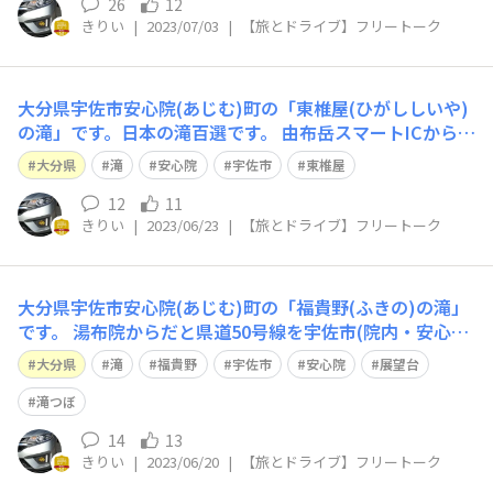
26
12
きりい
|
2023/07/03
|
【旅とドライブ】フリートーク
大分県宇佐市安心院(あじむ)町の「東椎屋(ひがししいや)
の滝」です。日本の滝百選です。 由布岳スマートICから国
道500号線経由で宇佐市(院内・安心院)方面に進みます。
大分県
滝
安心院
宇佐市
東椎屋
クルマで30分くらいです。高さ85m「九州華厳」とも呼ば
れています。この日は水量が少なかった。orz 宇佐市公式
12
11
きりい
|
2023/06/23
|
【旅とドライブ】フリートーク
観光サイト(東椎
大分県宇佐市安心院(あじむ)町の「福貴野(ふきの)の滝」
です。 湯布院からだと県道50号線を宇佐市(院内・安心
院)方面に進みます。クルマで20分かかりません。こちら
大分県
滝
福貴野
宇佐市
安心院
展望台
の写真は「展望台」からの眺めです。別ルートで「滝つ
ぼ」にも行けますが道が狭いです。 宇佐市公式観光サイ
滝つぼ
ト(福貴野の滝展望台) htt
14
13
きりい
|
2023/06/20
|
【旅とドライブ】フリートーク