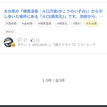
大分県の「塚原温泉：火口乃泉(かこうのいずみ)」から少
し歩いた場所にある「火口(噴気孔)」です。 別府から、国
道500号線経由で湯布院へ向かうルート上にあります。 <
湯布院
由布院
塚原温泉
噴気孔
旅行
大分県
別府市街から上り> ・明礬(みょうばん)温泉：湯の花小屋
があります。 ・十文字原高原：展望所から別府～大分、
火口
別府湾を一
17
11
きりい
|
2023/06/01
|
【旅とドライブ】フリートーク
1-5件 / 全5件