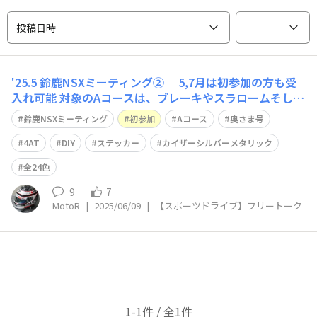
投稿日時
'25.5 鈴鹿NSXミーティング② 5,7月は初参加の方も受
入れ可能 対象のAコースは、ブレーキやスラロームそして
スキッドパットのメニューから （この時イントラは、初
鈴鹿NSXミーティング
初参加
Aコース
奥さま号
参加の方の技量をチェックしています…怖ワ～😨） 常連
のBコースは、Aコースと合流してガンさんの講義を聞い
4AT
DIY
ステッカー
カイザーシルバーメタリック
たら ホテルにチェックイ
全24色
9
7
MotoR
|
2025/06/09
|
【スポーツドライブ】フリートーク
1-1件 / 全1件