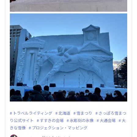
トラベルライティング
北海道
雪まつり
さっぽろ雪まつ
り公式サイト
すすきの会場
氷彫刻の氷像
大通会場
大
きな雪像
プロジェクション・マッピング