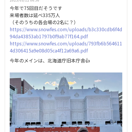
今年で75回目だそうです
来場者数は延べ335万人
（そのうちの各会場の2名に？）
https://www.snowfes.com/uploads/b3c330cdb6f4d
94da43853ab1797b0f9ab77f164.pdf
https://www.snowfes.com/uploads/793fb6b564611
4d306415a9e08d05ca4f12a69a6.pdf
今年のメインは、北海道庁旧本庁舎👍