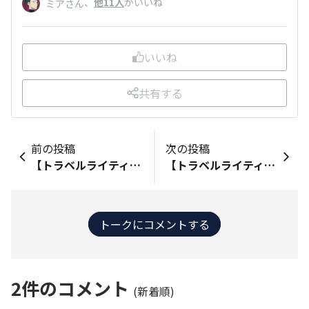
、
他11人
がいいね
ミアさん
いいね
共有する
前の投稿
次の投稿
【トラベルライティング 】'25年2月：北海道・雪まつり（函館・札幌）⑩小樽堺町通り 昨年は初夏に【旅紀行】'24年6月：北海道・道央周遊（旭川～小樽）⑫小樽運河 https://waigaya-base.honda.co.jp/chats/1hhddfg3dnpmprxv 小樽運河クルーズに乗船した際、船頭さんから「冬景色の小樽もまた格別」と聞いたので 急遽、観に来る気になった次第です😀 ビックリ！です 「小樽運河クルーズ」就航中 北海道の空は、ピーカンの晴天だと思ったら 突然暗くなり、吹雪出す天気の変わりよう 備えて天蓋を付けた上に、ビニール窓付き そうまでして、クルーズしなくても…😅 小樽観光のメインストリート「堺町通り商店街」 端から端まで歩いても、メルヘン交差点から日銀通りまで続く約1,300m 試食の食べ歩きで、満足しそうです。 今回は8段ソフトは遠慮します😅 https://waigaya-base.honda.co.jp/chats/iczj7jf55yresgl5?tree=68quqpzdxp5o4psh&amp;tree_type=ChatComment メインの「さっぽろ雪まつり」会場に、向かう時間も考慮しつつ 限られた時間での散策なので、小樽堺町通りまでで駅へ戻ります😄 🧿
【トラベルライティング 】'25年2月：北海道・雪まつり（函館・札幌）⑫さっぽろテレビ塔 どうしても高い所が有ると、登りたくなるもの… 今回もついつい登ってしまいました「さっぽろテレビ塔」 足元から真っ直ぐ伸びる大通公園の景色は、絵になるハズです🤔 しかも今回は、さっぽろ雪まつりの冬景色😀 東京タワーの展望台まで、子供の頃はよく外階段での登りました （630段ぐらいだったかナ？🙄） さっぽろテレビ塔の3階まで190段ほど登ったら、ココから先はEVのみだそうです （最初からEVにすれば良かった😥） 30年ぶりの「さっぽろテレビ塔」 高さ147.2ｍですが、展望台は90mの所にあります テレビ塔と言いながら、テレビ電波は手稲山に送信施設を移設したため 現在はテレビの放送波は送信していない、観光施設😲 驚愕の事実でした😅 何とか夕方のライトアップが始まる時間まで、会場内で粘りました 展望台からの写真は予想通り このタイミングでしか、観れない（撮れない） 幻想的な雪景色のライトアップです🤩 🧿
トークにコメントする
2
件のコメント
(新着順)