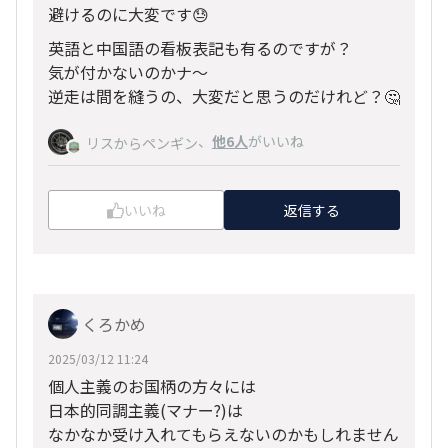
避けるのに大変です😓
英語と中国語の看板表記も有るのですが？
気が付かないのかナ～
逆走は間を縫うの、大変だと思うのだけれど？🤔
、
他6人
がいいね
リスからペンギン
いいね
返信する
くろかめ
2025/03/12 11:24
個人主義のお国柄の方々には
日本的同調主義(マナー?)は
なかなか受け入れてもらえないのかもしれません