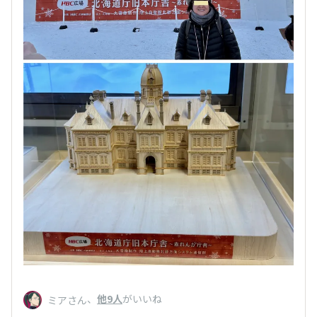
、
他9人
がいいね
ミアさん