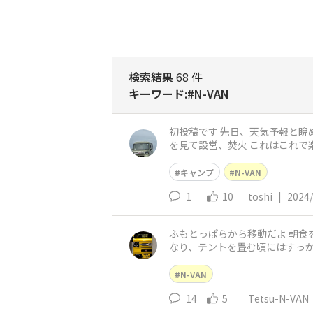
検索結果
68 件
キーワード:#N-VAN
初投稿です 先日、天気予報と睨めっこしながら ギリギリまで悩み 雨予報が雲に！ 予約ボタンをポチ
を見て設営、焚火 これはこれで
ご馳走になり いつも
キャンプ
N-VAN
1
10
toshi
|
2024/
ふもとっぱらから移動だよ 朝食を食べてから雨で濡れたテントの水を落としたり 洗い物などをしてる間に富士山コンニチハ どんどん天気がよく
なり、テントを畳む頃にはすっかり乾い
るファミリーさんを見ると あま
N-VAN
14
5
Tetsu-N-VAN