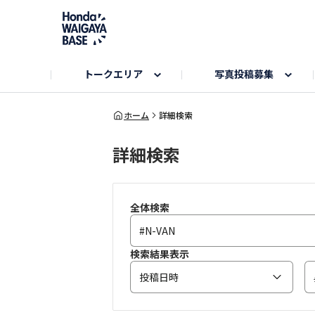
トークエリア
写真投稿募集
旅とドライブエリア
ハロウィンアルバム
お知らせ
Hondaキャンプ
カーラインアップ
コミュニティガイド
Honda GOLF
購入検討中の方へ
キャンプエリア
秋にまつわる写真
ホーム
詳細検索
詳細検索
Nシリーズエリア
未来に残したい日本の絶景
USER'S VOICE
VEZELエリア
とっておき
インターペット参加者エリア
自慢のHonda車
春の訪れ写真
いぬのき
全体検索
検索結果表示
投稿日時