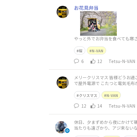
お花見弁当
やっと外でお弁当を食べても寒
桜
N-VAN
6
12
Tetsu-N-VAN
メリークリスマス 皆様どうお過ご
で屋外電源で こたつと電気毛布
クリスマス
N-VAN
12
14
Tetsu-N-VAN
休日、夕まずめから夜にかけて磯
当たりも遠ざかり、アジ来ないな
り30cmの見事な尺メバルでした