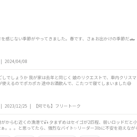
さを感じない季節がやってきました。春です、さぁお出かけの季節だ🛻
|
2024/04/08
しでしょうか 我が家は去年と同じく 娘のリクエストで、車内クリスマス パー
が使えるのでポカポカ 途中お酒飲んで、こたつで寝てしまいました😅
|
2023/12/25
|
【何でも】フリートーク
がからむ近くの漁港で🎣 夕まずめはセイゴが2匹程、弱いロッドだと小
ぁ。。。と思ってたら、強烈なバイト✨リーダー3lbに不安を抱えなが
🐟