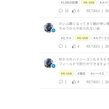
12月の釣果
N-VAN
メバ
10
6
RETASU
|
20
だいぶ寒くなってきて朝が辛い季
ちゃうからやめられない😆
ヒラメ
N-VAN
ルアーフ
1
4
RETASU
|
20
秋からのハイシーズンもそろそろ終盤
フィールドで釣りができますよう
N-VAN
涸沼
シーバス
1
4
RETASU
|
20