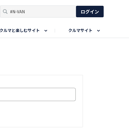
ログイン
クルマと楽しむサイト
クルマサイト
リア
い出
SPORTS DRIVE WEB
親子で楽しむエリア
あなたの最高の桜写真
Honda Magazine
ョット
エピソードツアー
夏の思い出写真
GWのお写真
ィーク
今年の夏、行って良かった場所