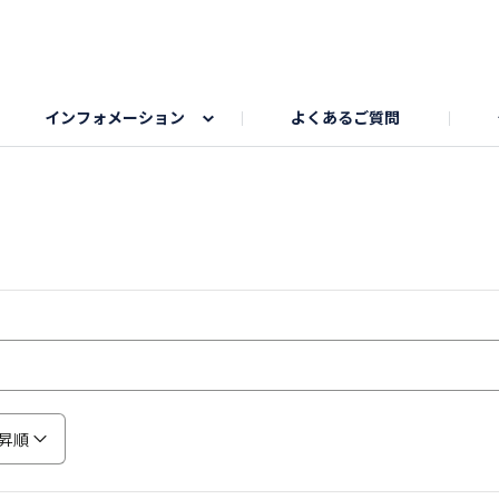
インフォメーション
よくあるご質問
Honda釣り倶楽部
ゴルフエリア
My Honda
海ドライブスポット
Honda Dog
釣りエリア
うちの子自慢
Honda Kids
わんこと楽しむエ
旅の思
のカレー写真
スポーツドライブエリア
クリスマスのお写真募集
何でもトークエリア
私の癒しシ
鹿嶋
もちフェスタ参加者エリア
冬休み
紅葉写真
愛犬とドライブ
シルバーウ
昇順