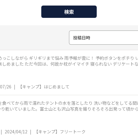
検索
投稿日時
り いざ那須へ しかし、現地は雨 こやみの隙
楽しめました ただ今回は、何故か枕がイマイチ 寝られない デリケートな
07/26
|
【キャンプ】はじめまして
ていました。富士山とも沢山写真を撮りそろそろ出発って頃から強風が😱 ふと近くでテン
|
2024/04/12
|
【キャンプ】フリートーク