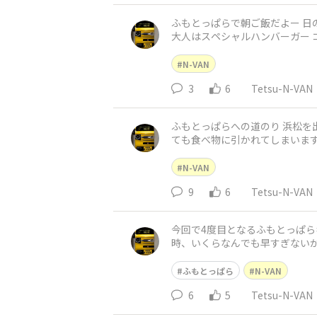
ふもとっぱらで朝ご飯だよー 日の出と共に起き、撮影を
大人はスペシャルハンバーガー コレも下準備は自宅で済ませてあって ポテサラはパンで挟んで焼くだけ状態 ハンバーガーのパテは成形した物を
冷凍したので 現地で焼くだ
N-VAN
3
6
Tetsu-N-VAN
ふもとっぱらへの道のり 浜松を出発し次に目指したのは ハンバーグで有名な[さわやか本店] 我が家は美味しい物があれば幸せ家族なので どうし
ても食べ物に引かれてしまいます😍 見知らぬ地をナビ任せにひたすら走り 目的地へ到着島した♫ そこで、嫁さんから衝撃のひと
😅 ナビで本店を設定し
N-VAN
9
6
Tetsu-N-VAN
今回で4度目となるふもとっぱらキャンプ 子どもの春休み
時、いくらなんでも早すぎないか
報でここのいちご大福が絶品
ふもとっぱら
N-VAN
6
5
Tetsu-N-VAN