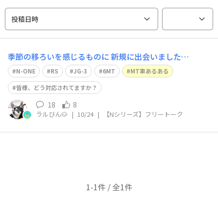
投稿日時
季節の移ろいを感じるものに 新規に出会いました…
N-ONE
RS
JG-3
6MT
MT車あるある
皆様、どう対応されてますか？
18
8
ラルびん🐶
|
10/24
|
【Nシリーズ】フリートーク
1-1件 / 全1件