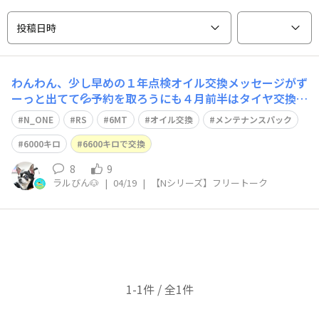
投稿日時
わんわん、少し早めの１年点検オイル交換メッセージがず
ーっと出てて💦予約を取ろうにも４月前半はタイヤ交換で
混み混み😭メンテナンスパックに入っているので本来の
N_ONE
RS
6MT
オイル交換
メンテナンスパック
点検は５月末ですメンテパックにオイル交換も入っている
ので今替えて、６月頭に替えて～はもったいないのでは❓️
6000キロ
6600キロで交換
とのことで前倒し点検いつかは合わなくなる
8
9
ラルびん🐶
|
04/19
|
【Nシリーズ】フリートーク
1-1件 / 全1件